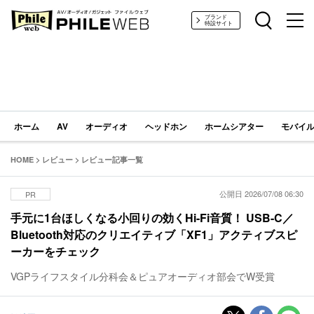
PHILE WEB｜AV/オーディオ/ガジェット
ブランド
特設サイト
ホーム
AV
オーディオ
ヘッドホン
ホームシアター
モバイル
HOME
>
レビュー
>
レビュー記事一覧
公開日 2026/07/08 06:30
PR
手元に1台ほしくなる小回りの効くHi-Fi音質！ USB-C／
Bluetooth対応のクリエイティブ「XF1」アクティブスピ
ーカーをチェック
VGPライフスタイル分科会＆ピュアオーディオ部会でW受賞