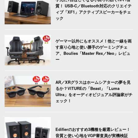
質！ USB-C／Bluetooth対応のクリエイテ
ィブ「XF1」アクティブスピーカーをチェ
ック
ゲーマー以外にもオススメ！他と一線を画
す座り心地と使い勝手のゲーミングチェ
ア、Boulies「Master Rex／Neo」レビュ
ー
AR／XRグラスはホームシアターの夢を見
るか？VITUREの「Beast」「Luma
Ultra」をオーディオビジュアル評論家がチ
ェック！
Edifierのおすすめ3機種を厳選レビュー！
音質と使い心地をVGP審査員が実機検証