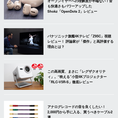
オープンイヤーへの理解度が半端ない！音
も快適さもパワーアップした
Shokz「OpenDots 2」レビュー
パナソニック旗艦4Kテレビ「Z95C」視聴
レビュー！ 評論家が「傑作」と高評価する
理由とは？
この高画質、まさに「レグザクオリテ
ィ」。“映える”小型4Kプロジェクター
「RLC-V5R-S」徹底レビュー
アナログレコードの音を良くしたい！
2,000円から手に入る、買うべきケーブル2
選