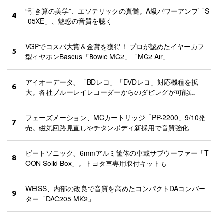
“引き算の美学”、エソテリックの真髄。A級パワーアンプ「S
4
-05XE」、魅惑の音質を聴く
VGPでコスパ大賞＆金賞を獲得！ プロが認めたイヤーカフ
5
型イヤホンBaseus「Bowie MC2」「MC2 Air」
アイオーデータ、「BDレコ」「DVDレコ」対応機種を拡
6
大。各社ブルーレイレコーダーからのダビングが可能に
フェーズメーション、MCカートリッジ「PP-2200」9/10発
7
売。磁気回路見直しやチタンボディ新採用で音質強化
ビートソニック、6mmアルミ筐体の車載サブウーファー「T
8
OON Solid Box」。トヨタ車専用取付キットも
WEISS、内部の改良で音質を高めたコンパクトDAコンバー
9
ター「DAC205-MK2」