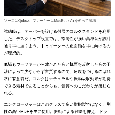
ソースはQobuz、プレーヤーはMacBook Airを使って試聴
試聴時は、テーパーを設ける付属のコルクスタンドを利用
した。デスクトップ設置では、指向性が強い高域音が設計
通り耳に届くよう、トゥイーターの正面軸を耳に向けるの
が理想的。
低域もウーファーから放たれた音と机面を反射した音の干
渉によって少なからず変質するので、角度をつけるのは非
常に有意義だ。コルクはナチュラルな振動吸収効果が期待
できる素材であることからも、音質へのこだわりが感じら
れる。
エンクロージャーはこのクラスで多い樹脂製ではなく、剛
性の高いMDFを主に使用。振動による雑味を抑え、ドラ