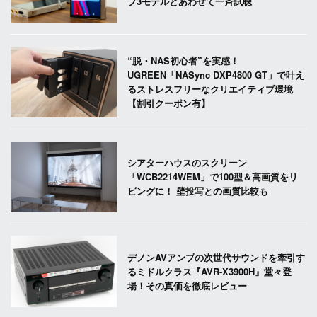
プ3モデルとあわせて一斉試聴
“脱・NAS初心者”を実感！
UGREEN「NASync DXP4800 GT」で叶え
るストレスフリーなクリエイティブ環境
【割引クーポン有】
シアターハウスのスクリーン
「WCB2214WEM」で100型＆高画質をリ
ビングに！ 壁投写との画質比較も
デノンAVアンプの次世代サウンドを牽引す
るミドルクラス『AVR-X3900H』堂々登
場！その真価を徹底レビュー