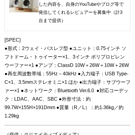
した内容を、自身のYouTubeやブログ等で
発信してくれるレビュアーを募集中（計3
台まで提供）
[SPEC]
●形式：2ウェイ・バスレフ型 ●ユニット：0.75インチ ソ
フトドーム・トゥイーター×1、3インチ ポリプロピレン
ウーファー×1 ●アンプ：ClassD 10W＋26W＋10W＋26W
●再生周波数帯域：55Hz – 40kHz ●入力端子：USB Type-
C×1、3.5mmステレオミニ×1 ほか ●出力端子：サブウーフ
ァー×1 ●ネットワーク：Bluetooth Ver.6.0
●対応コーデッ
ク：LDAC、AAC、SBC ●外形寸法：約
99.7W×155H×191Dmm ●質量（R／L）：約1.36kg／約
1.29kg
（提供：クリエイティブメディア）