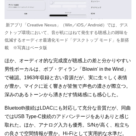
新アプリ「Creative Nexus」（Win／iOS／Android）では、デス
クトップ環境において、音が机にはねて発生する聴感上の雑味を
低減するオーディオ最適化モード「デスクトップ モード」を新搭
載 ※写真はベータ版
ほか、オーディオ的な完成度が聴感上の差と分かりやすい
男性ボーカルは、ボブ・ディラン「Blowin' in the Wind」
で確認。1963年収録と古い音源だが、実に生々しく表情
が豊か。マイクに近く響きが皆無で声色の濃さが際立つ。
深みのあるトーンから湧きだす情緒感にも感心した。
Bluetooth接続はLDACにも対応して充分な音質だが、同曲
ではUSB Type-C接続のアドバンテージをありありと感じ
取れた。ほか、アナログ入力も優秀。S/Nが高く、粒立ち
の良さで空間情報が豊か。Hi-Fiとして実用的な水準だ。