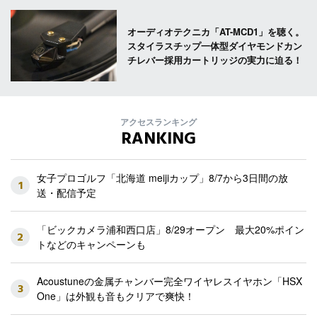
オーディオテクニカ「AT-MCD1」を聴く。
スタイラスチップ一体型ダイヤモンドカン
チレバー採用カートリッジの実力に迫る！
アクセスランキング
RANKING
女子プロゴルフ「北海道 meijiカップ」8/7から3日間の放
1
送・配信予定
「ビックカメラ浦和西口店」8/29オープン 最大20%ポイン
2
トなどのキャンペーンも
Acoustuneの金属チャンバー完全ワイヤレスイヤホン「HSX
3
One」は外観も音もクリアで爽快！