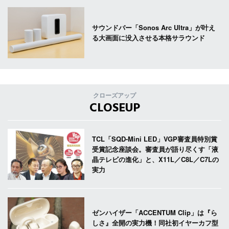
サウンドバー「Sonos Arc Ultra」が叶え
る大画面に没入させる本格サラウンド
クローズアップ
CLOSEUP
TCL「SQD-Mini LED」VGP審査員特別賞
受賞記念座談会。審査員が語り尽くす「液
晶テレビの進化」と、X11L／C8L／C7Lの
実力
ゼンハイザー「ACCENTUM Clip」は『ら
しさ』全開の実力機！同社初イヤーカフ型