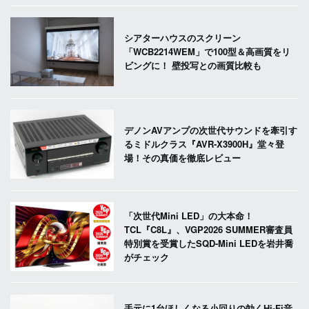
シアターハウスのスクリーン
「WCB2214WEM」で100型＆高画質をリ
ビングに！ 壁投写との画質比較も
デノンAVアンプの次世代サウンドを牽引す
るミドルクラス『AVR-X3900H』堂々登
場！その真価を徹底レビュー
「次世代Mini LED」の大本命！
TCL『C8L』、VGP2026 SUMMER審査員
特別賞を受賞したSQD-Mini LEDを岩井喬
がチェック
手元に1台ほしくなる小回りの効くHi-Fi音