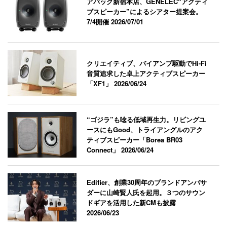
アバック新宿本店、GENELEC“アクティ
ブスピーカー”によるシアター提案会。
7/4開催
2026/07/01
クリエイティブ、バイアンプ駆動でHi-Fi
音質追求した卓上アクティブスピーカー
「XF1」
2026/06/24
“ゴジラ”も唸る低域再生力。リビングユ
ースにもGood、トライアングルのアク
ティブスピーカー「Borea BR03
Connect」
2026/06/24
Edifier、創業30周年のブランドアンバサ
ダーに山崎賢人氏を起用。３つのサウン
ドギアを活用した新CMも披露
2026/06/23