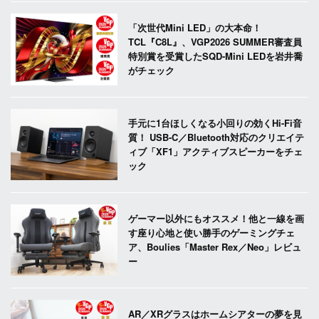
「次世代Mini LED」の大本命！
TCL『C8L』、VGP2026 SUMMER審査員
特別賞を受賞したSQD-Mini LEDを岩井喬
がチェック
手元に1台ほしくなる小回りの効くHi-Fi音
質！ USB-C／Bluetooth対応のクリエイテ
ィブ「XF1」アクティブスピーカーをチェ
ック
ゲーマー以外にもオススメ！他と一線を画
す座り心地と使い勝手のゲーミングチェ
ア、Boulies「Master Rex／Neo」レビュ
ー
AR／XRグラスはホームシアターの夢を見