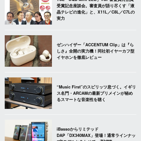
受賞記念座談会。審査員が語り尽くす「液
晶テレビの進化」と、X11L／C8L／C7Lの
実力
ゼンハイザー「ACCENTUM Clip」は『ら
しさ』全開の実力機！同社初イヤーカフ型
イヤホンを徹底レビュー
“Music First”のスピリッツ息づく。イギリ
ス名門・ARCAMの最新プリメインが秘め
るスマートな音楽性を聴く
iBassoからリミテッド
DAP「DX340MAX」登場！通常ラインナッ