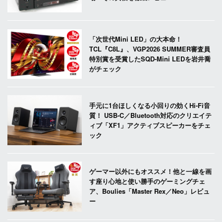
「次世代Mini LED」の大本命！
TCL『C8L』、VGP2026 SUMMER審査員
特別賞を受賞したSQD-Mini LEDを岩井喬
がチェック
手元に1台ほしくなる小回りの効くHi-Fi音
質！ USB-C／Bluetooth対応のクリエイテ
ィブ「XF1」アクティブスピーカーをチェ
ック
ゲーマー以外にもオススメ！他と一線を画
す座り心地と使い勝手のゲーミングチェ
ア、Boulies「Master Rex／Neo」レビュ
ー