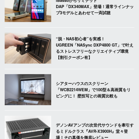
iBassoからリミテッド
DAP「DX340MAX」登場！通常ラインナッ
プ3モデルとあわせて一斉試聴
“脱・NAS初心者”を実感！
UGREEN「NASync DXP4800 GT」で叶え
るストレスフリーなクリエイティブ環境
【割引クーポン有】
シアターハウスのスクリーン
「WCB2214WEM」で100型＆高画質をリ
ビングに！ 壁投写との画質比較も
デノンAVアンプの次世代サウンドを牽引す
るミドルクラス『AVR-X3900H』堂々登
場！その真価を徹底レビュー