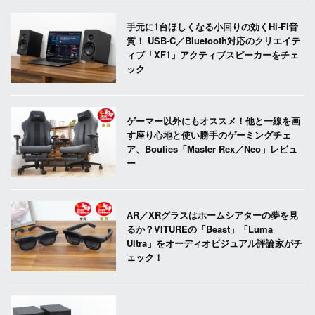
手元に1台ほしくなる小回りの効くHi-Fi音
質！ USB-C／Bluetooth対応のクリエイテ
ィブ「XF1」アクティブスピーカーをチェ
ック
ゲーマー以外にもオススメ！他と一線を画
す座り心地と使い勝手のゲーミングチェ
ア、Boulies「Master Rex／Neo」レビュ
ー
AR／XRグラスはホームシアターの夢を見
るか？VITUREの「Beast」「Luma
Ultra」をオーディオビジュアル評論家がチ
ェック！