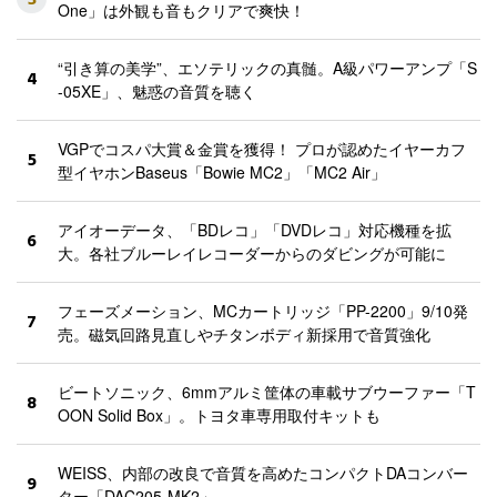
3
One」は外観も音もクリアで爽快！
“引き算の美学”、エソテリックの真髄。A級パワーアンプ「S
4
-05XE」、魅惑の音質を聴く
VGPでコスパ大賞＆金賞を獲得！ プロが認めたイヤーカフ
5
型イヤホンBaseus「Bowie MC2」「MC2 Air」
アイオーデータ、「BDレコ」「DVDレコ」対応機種を拡
6
大。各社ブルーレイレコーダーからのダビングが可能に
フェーズメーション、MCカートリッジ「PP-2200」9/10発
7
売。磁気回路見直しやチタンボディ新採用で音質強化
ビートソニック、6mmアルミ筐体の車載サブウーファー「T
8
OON Solid Box」。トヨタ車専用取付キットも
WEISS、内部の改良で音質を高めたコンパクトDAコンバー
9
ター「DAC205-MK2」