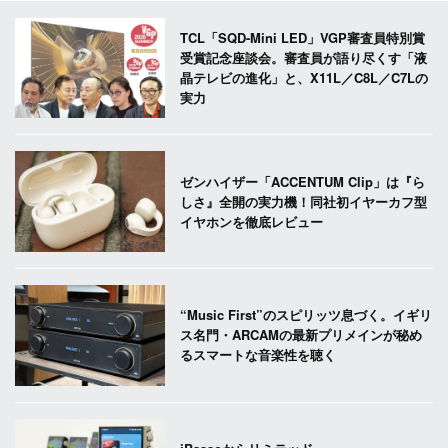
TCL「SQD-Mini LED」VGP審査員特別賞
受賞記念座談会。審査員が語り尽くす「液
晶テレビの進化」と、X11L／C8L／C7Lの
実力
ゼンハイザー「ACCENTUM Clip」は『ら
しさ』全開の実力機！同社初イヤーカフ型
イヤホンを徹底レビュー
“Music First”のスピリッツ息づく。イギリ
ス名門・ARCAMの最新プリメインが秘め
るスマートな音楽性を聴く