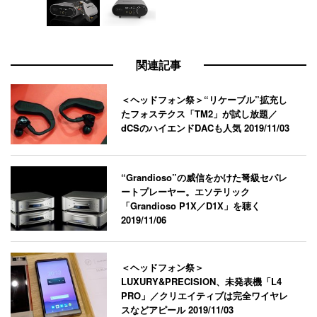
関連記事
＜ヘッドフォン祭＞“リケーブル”拡充し
たフォステクス「TM2」が試し放題／
dCSのハイエンドDACも人気
2019/11/03
“Grandioso”の威信をかけた弩級セパレ
ートプレーヤー。エソテリック
「Grandioso P1X／D1X」を聴く
2019/11/06
＜ヘッドフォン祭＞
LUXURY&PRECISION、未発表機「L4
PRO」／クリエイティブは完全ワイヤレ
スなどアピール
2019/11/03