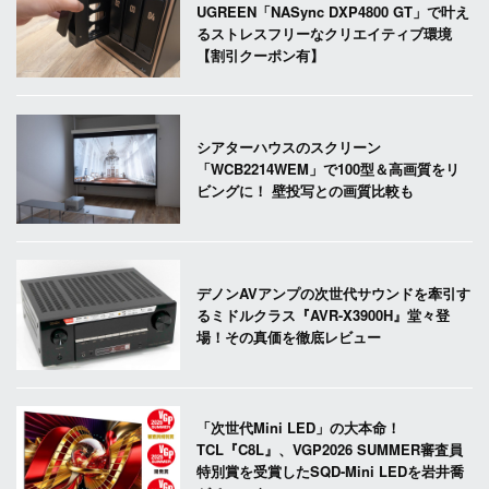
UGREEN「NASync DXP4800 GT」で叶え
るストレスフリーなクリエイティブ環境
【割引クーポン有】
シアターハウスのスクリーン
「WCB2214WEM」で100型＆高画質をリ
ビングに！ 壁投写との画質比較も
デノンAVアンプの次世代サウンドを牽引す
るミドルクラス『AVR-X3900H』堂々登
場！その真価を徹底レビュー
「次世代Mini LED」の大本命！
TCL『C8L』、VGP2026 SUMMER審査員
特別賞を受賞したSQD-Mini LEDを岩井喬