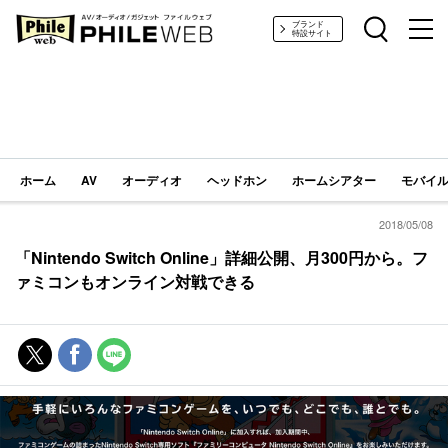
PHILE WEB｜AV/オーディオ/ガジェット
ブランド
特設サイト
ホーム
AV
オーディオ
ヘッドホン
ホームシアター
モバイル
2018/05/08
「Nintendo Switch Online」詳細公開、月300円から。フ
ァミコンもオンライン対戦できる