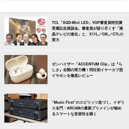
TCL「SQD-Mini LED」VGP審査員特別賞
受賞記念座談会。審査員が語り尽くす「液
晶テレビの進化」と、X11L／C8L／C7Lの
実力
ゼンハイザー「ACCENTUM Clip」は『ら
しさ』全開の実力機！同社初イヤーカフ型
イヤホンを徹底レビュー
“Music First”のスピリッツ息づく。イギリ
ス名門・ARCAMの最新プリメインが秘め
るスマートな音楽性を聴く