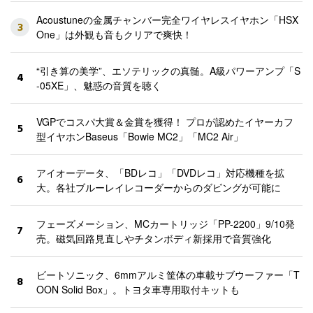
Acoustuneの金属チャンバー完全ワイヤレスイヤホン「HSX
3
One」は外観も音もクリアで爽快！
“引き算の美学”、エソテリックの真髄。A級パワーアンプ「S
4
-05XE」、魅惑の音質を聴く
VGPでコスパ大賞＆金賞を獲得！ プロが認めたイヤーカフ
5
型イヤホンBaseus「Bowie MC2」「MC2 Air」
アイオーデータ、「BDレコ」「DVDレコ」対応機種を拡
6
大。各社ブルーレイレコーダーからのダビングが可能に
フェーズメーション、MCカートリッジ「PP-2200」9/10発
7
売。磁気回路見直しやチタンボディ新採用で音質強化
ビートソニック、6mmアルミ筐体の車載サブウーファー「T
8
OON Solid Box」。トヨタ車専用取付キットも