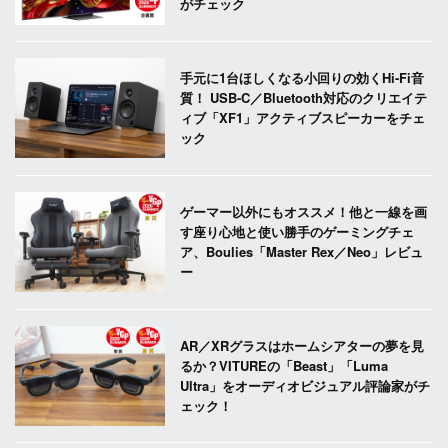
がチェック
手元に1台ほしくなる小回りの効くHi-Fi音
質！ USB-C／Bluetooth対応のクリエイテ
ィブ「XF1」アクティブスピーカーをチェ
ック
ゲーマー以外にもオススメ！他と一線を画
す座り心地と使い勝手のゲーミングチェ
ア、Boulies「Master Rex／Neo」レビュ
ー
AR／XRグラスはホームシアターの夢を見
るか？VITUREの「Beast」「Luma
Ultra」をオーディオビジュアル評論家がチ
ェック！