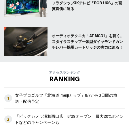
フラグシップ4Kテレビ「RGB UXS」の画
質真価に迫る
オーディオテクニカ「AT-MCD1」を聴く。
スタイラスチップ一体型ダイヤモンドカン
チレバー採用カートリッジの実力に迫る！
アクセスランキング
RANKING
女子プロゴルフ「北海道 meijiカップ」8/7から3日間の放
1
送・配信予定
「ビックカメラ浦和西口店」8/29オープン 最大20%ポイン
2
トなどのキャンペーンも