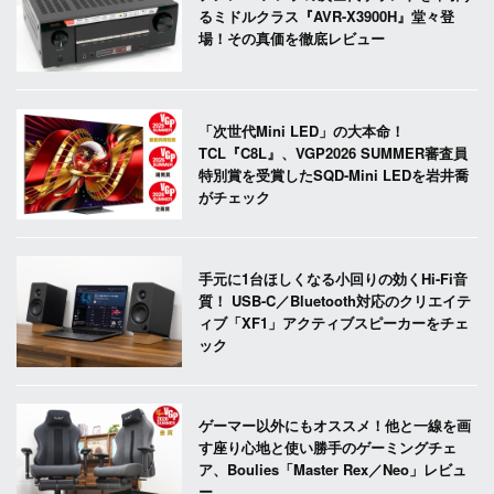
るミドルクラス『AVR-X3900H』堂々登
場！その真価を徹底レビュー
「次世代Mini LED」の大本命！
TCL『C8L』、VGP2026 SUMMER審査員
特別賞を受賞したSQD-Mini LEDを岩井喬
がチェック
手元に1台ほしくなる小回りの効くHi-Fi音
質！ USB-C／Bluetooth対応のクリエイテ
ィブ「XF1」アクティブスピーカーをチェ
ック
ゲーマー以外にもオススメ！他と一線を画
す座り心地と使い勝手のゲーミングチェ
ア、Boulies「Master Rex／Neo」レビュ
ー