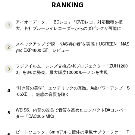
RANKING
アイオーデータ、「BDレコ」「DVDレコ」対応機種を拡
1
大。各社ブルーレイレコーダーからのダビングが可能に
スペックアップで“脱・NAS初心者”を実感！UGREEN「NAS
2
ync DXP4800 GT」レビュー
フジフイルム、レンズ交換式4Kプロジェクター「ZUH1200
3
0」を8/6に発売。最大輝度12000ルーメンを実現
“引き算の美学”、エソテリックの真髄。A級パワーアンプ「S
4
-05XE」、魅惑の音質を聴く
WEISS、内部の改良で音質を高めたコンパクトDAコンバー
5
ター「DAC205-MK2」
ビートソニック、6mmアルミ筐体の車載サブウーファー「T