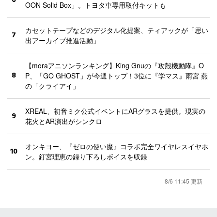
6
OON Solid Box」。トヨタ車専用取付キットも
カセットテープなどのデジタル化提案、ティアックが「思い
7
出アーカイブ推進活動」
【moraアニソンランキング】King Gnuの『攻殻機動隊』O
8
P、「GO GHOST」が今週トップ！3位に『学マス』雨宮 燕
の「クライアイ」
XREAL、初音ミク公式イベントにARグラスを提供。現実の
9
花火とAR演出がシンクロ
オンキヨー、『ゼロの使い魔』コラボ完全ワイヤレスイヤホ
10
ン。釘宮理恵の録り下ろしボイスを収録
8/6 11:45 更新