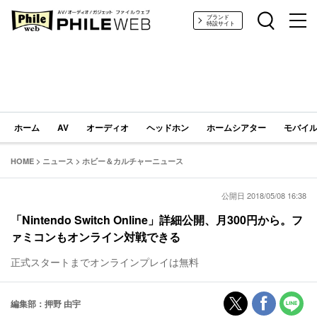
PHILE WEB｜AV/オーディオ/ガジェット
ブランド
特設サイト
ホーム
AV
オーディオ
ヘッドホン
ホームシアター
モバイル
HOME
>
ニュース
>
ホビー＆カルチャーニュース
公開日 2018/05/08 16:38
「Nintendo Switch Online」詳細公開、月300円から。フ
ァミコンもオンライン対戦できる
正式スタートまでオンラインプレイは無料
編集部：押野 由宇