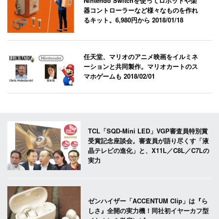
Nintendo Switchを使ってロボットや楽
器コントローラーなど様々なものを作れ
るキット。6,980円から
2018/01/18
任天堂、マリオのアニメ映画をイルミネ
ーションと共同製作。マリオカートのス
マホゲームも
2018/02/01
TCL「SQD-Mini LED」VGP審査員特別賞
受賞記念座談会。審査員が語り尽くす「液
晶テレビの進化」と、X11L／C8L／C7Lの
実力
ゼンハイザー「ACCENTUM Clip」は『ら
しさ』全開の実力機！同社初イヤーカフ型