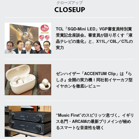
クローズアップ
CLOSEUP
TCL「SQD-Mini LED」VGP審査員特別賞
受賞記念座談会。審査員が語り尽くす「液
晶テレビの進化」と、X11L／C8L／C7Lの
実力
ゼンハイザー「ACCENTUM Clip」は『ら
しさ』全開の実力機！同社初イヤーカフ型
イヤホンを徹底レビュー
“Music First”のスピリッツ息づく。イギリ
ス名門・ARCAMの最新プリメインが秘め
るスマートな音楽性を聴く