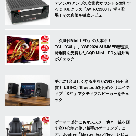
デノンAVアンプの次世代サウンドを牽引す
るミドルクラス『AVR-X3900H』堂々登
場！その真価を徹底レビュー
「次世代Mini LED」の大本命！
TCL『C8L』、VGP2026 SUMMER審査員
特別賞を受賞したSQD-Mini LEDを岩井喬
がチェック
手元に1台ほしくなる小回りの効くHi-Fi音
質！ USB-C／Bluetooth対応のクリエイテ
ィブ「XF1」アクティブスピーカーをチェ
ック
ゲーマー以外にもオススメ！他と一線を画
す座り心地と使い勝手のゲーミングチェ
ア、Boulies「Master Rex／Neo」レビュ