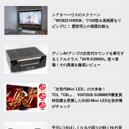
シアターハウスのスクリーン
「WCB2214WEM」で100型＆高画質をリ
ビングに！ 壁投写との画質比較も
デノンAVアンプの次世代サウンドを牽引す
るミドルクラス『AVR-X3900H』堂々登
場！その真価を徹底レビュー
「次世代Mini LED」の大本命！
TCL『C8L』、VGP2026 SUMMER審査員
特別賞を受賞したSQD-Mini LEDを岩井喬
がチェック
手元に1台ほしくなる小回りの効くHi-Fi音