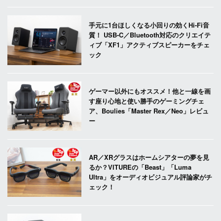
手元に1台ほしくなる小回りの効くHi-Fi音
質！ USB-C／Bluetooth対応のクリエイテ
ィブ「XF1」アクティブスピーカーをチェ
ック
ゲーマー以外にもオススメ！他と一線を画
す座り心地と使い勝手のゲーミングチェ
ア、Boulies「Master Rex／Neo」レビュ
ー
AR／XRグラスはホームシアターの夢を見
るか？VITUREの「Beast」「Luma
Ultra」をオーディオビジュアル評論家がチ
ェック！