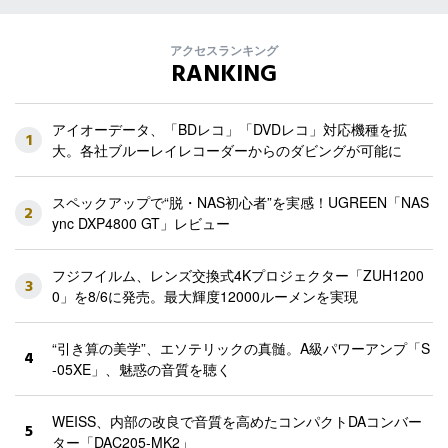
アクセスランキング
RANKING
アイオーデータ、「BDレコ」「DVDレコ」対応機種を拡
1
大。各社ブルーレイレコーダーからのダビングが可能に
スペックアップで“脱・NAS初心者”を実感！UGREEN「NAS
2
ync DXP4800 GT」レビュー
フジフイルム、レンズ交換式4Kプロジェクター「ZUH1200
3
0」を8/6に発売。最大輝度12000ルーメンを実現
“引き算の美学”、エソテリックの真髄。A級パワーアンプ「S
4
-05XE」、魅惑の音質を聴く
WEISS、内部の改良で音質を高めたコンパクトDAコンバー
5
ター「DAC205-MK2」