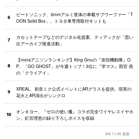
ビートソニック、6mmアルミ筐体の車載サブウーファー「T
6
OON Solid Box」。トヨタ車専用取付キットも
カセットテープなどのデジタル化提案、ティアックが「思い
7
出アーカイブ推進活動」
【moraアニソンランキング】King Gnuの『攻殻機動隊』O
8
P、「GO GHOST」が今週トップ！3位に『学マス』雨宮 燕
の「クライアイ」
XREAL、初音ミク公式イベントにARグラスを提供。現実の
9
花火とAR演出がシンクロ
オンキヨー、『ゼロの使い魔』コラボ完全ワイヤレスイヤホ
10
ン。釘宮理恵の録り下ろしボイスを収録
8/6 11:45 更新