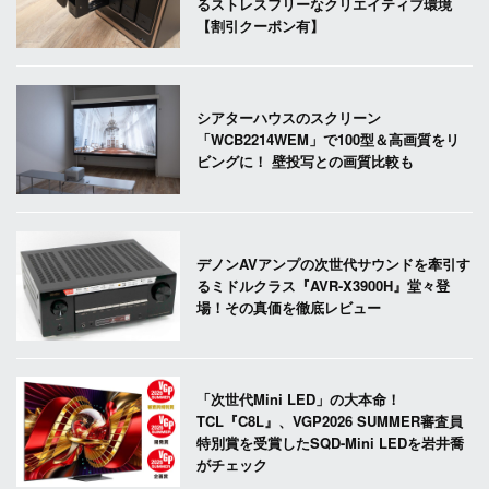
るストレスフリーなクリエイティブ環境
【割引クーポン有】
シアターハウスのスクリーン
「WCB2214WEM」で100型＆高画質をリ
ビングに！ 壁投写との画質比較も
デノンAVアンプの次世代サウンドを牽引す
るミドルクラス『AVR-X3900H』堂々登
場！その真価を徹底レビュー
「次世代Mini LED」の大本命！
TCL『C8L』、VGP2026 SUMMER審査員
特別賞を受賞したSQD-Mini LEDを岩井喬
がチェック