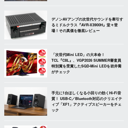
デノンAVアンプの次世代サウンドを牽引す
るミドルクラス『AVR-X3900H』堂々登
場！その真価を徹底レビュー
「次世代Mini LED」の大本命！
TCL『C8L』、VGP2026 SUMMER審査員
特別賞を受賞したSQD-Mini LEDを岩井喬
がチェック
手元に1台ほしくなる小回りの効くHi-Fi音
質！ USB-C／Bluetooth対応のクリエイテ
ィブ「XF1」アクティブスピーカーをチェ
ック