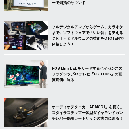
ーで屈指のサウンド
フルデジタルアンプからゲーム、カラオケ
まで。ソフトウェアで「いい音」を支える
ＣＲＩ・ミドルウェアの技術をOTOTENで
体験しよう！
RGB Mini LEDをリードするハイセンスの
フラグシップ4Kテレビ「RGB UXS」の画
質真価に迫る
オーディオテクニカ「AT-MCD1」を聴く。
スタイラスチップ一体型ダイヤモンドカン
チレバー採用カートリッジの実力に迫る！