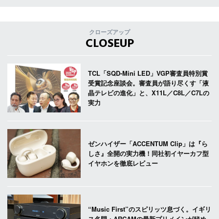
クローズアップ
CLOSEUP
TCL「SQD-Mini LED」VGP審査員特別賞
受賞記念座談会。審査員が語り尽くす「液
晶テレビの進化」と、X11L／C8L／C7Lの
実力
ゼンハイザー「ACCENTUM Clip」は『ら
しさ』全開の実力機！同社初イヤーカフ型
イヤホンを徹底レビュー
“Music First”のスピリッツ息づく。イギリ
ス名門・ARCAMの最新プリメインが秘め