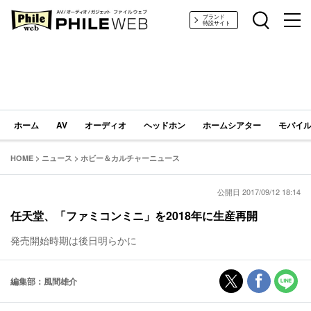
PHILE WEB｜AV/オーディオ/ガジェット
ブランド
特設サイト
ホーム
AV
オーディオ
ヘッドホン
ホームシアター
モバイル
HOME
>
ニュース
>
ホビー＆カルチャーニュース
公開日 2017/09/12 18:14
任天堂、「ファミコンミニ」を2018年に生産再開
発売開始時期は後日明らかに
編集部：風間雄介