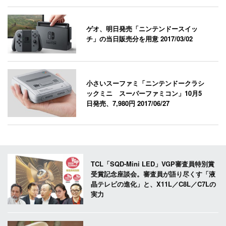
ゲオ、明日発売「ニンテンドースイッ
チ」の当日販売分を用意
2017/03/02
小さいスーファミ「ニンテンドークラシ
ックミニ スーパーファミコン」10月5
日発売、7,980円
2017/06/27
TCL「SQD-Mini LED」VGP審査員特別賞
受賞記念座談会。審査員が語り尽くす「液
晶テレビの進化」と、X11L／C8L／C7Lの
実力