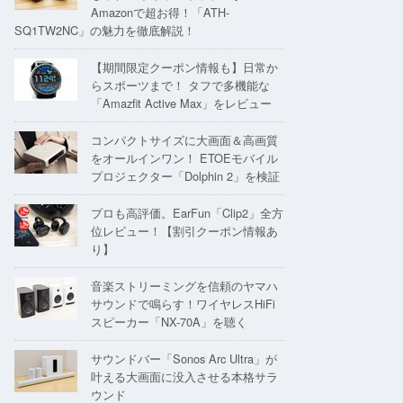
Amazonで超お得！「ATH-
SQ1TW2NC」の魅力を徹底解説！
【期間限定クーポン情報も】日常か
らスポーツまで！ タフで多機能な
「Amazfit Active Max」をレビュー
コンパクトサイズに大画面＆高画質
をオールインワン！ ETOEモバイル
プロジェクター「Dolphin 2」を検証
プロも高評価。EarFun「Clip2」全方
位レビュー！【割引クーポン情報あ
り】
音楽ストリーミングを信頼のヤマハ
サウンドで鳴らす！ワイヤレスHiFi
スピーカー「NX-70A」を聴く
サウンドバー「Sonos Arc Ultra」が
叶える大画面に没入させる本格サラ
ウンド