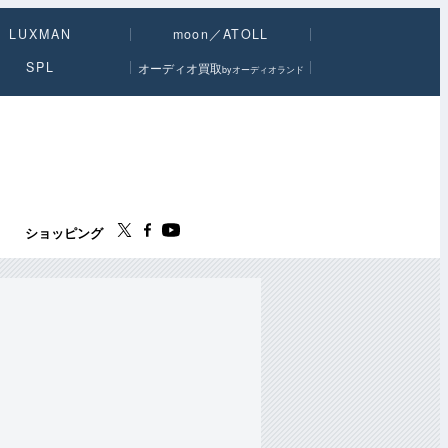
LUXMAN
moon／ATOLL
SPL
オーディオ買取
byオーディオランド
ス
ショッピング