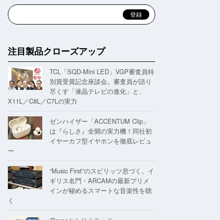
注目製品クローズアップ
TCL「SQD-Mini LED」VGP審査員特
別賞受賞記念座談会。審査員が語り
尽くす「液晶テレビの進化」と、
X11L／C8L／C7Lの実力
ゼンハイザー「ACCENTUM Clip」
は『らしさ』全開の実力機！同社初
イヤーカフ型イヤホンを徹底レビュ
ー
“Music First”のスピリッツ息づく。イ
ギリス名門・ARCAMの最新プリメ
インが秘めるスマートな音楽性を聴
く