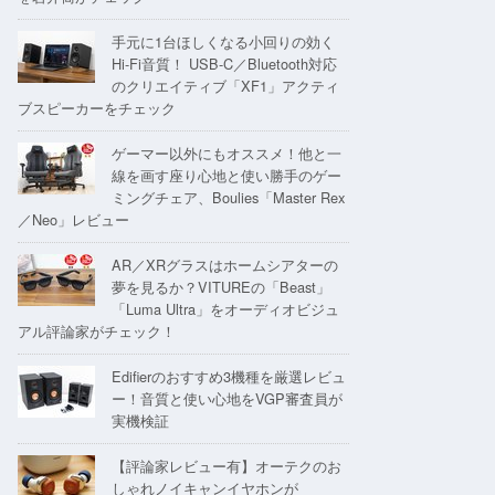
手元に1台ほしくなる小回りの効く
Hi-Fi音質！ USB-C／Bluetooth対応
のクリエイティブ「XF1」アクティ
ブスピーカーをチェック
ゲーマー以外にもオススメ！他と一
線を画す座り心地と使い勝手のゲー
ミングチェア、Boulies「Master Rex
／Neo」レビュー
AR／XRグラスはホームシアターの
夢を見るか？VITUREの「Beast」
「Luma Ultra」をオーディオビジュ
アル評論家がチェック！
Edifierのおすすめ3機種を厳選レビュ
ー！音質と使い心地をVGP審査員が
実機検証
【評論家レビュー有】オーテクのお
しゃれノイキャンイヤホンが