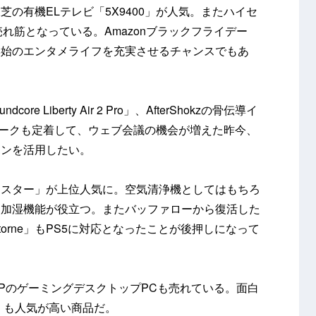
の有機ELテレビ「5X9400」が人気。またハイセ
売れ筋となっている。Amazonブラックフライデー
年始のエンタメライフを充実させるチャンスでもあ
e Liberty Air 2 Pro」、AfterShokzの骨伝導イ
レワークも定着して、ウェブ会議の機会が増えた昨今、
ホンを活用したい。
ラスター」が上位人気に。空気清浄機としてはもちろ
は加湿機能が役立つ。またバッファローから復活した
torne」もPS5に対応となったことが後押しになって
PのゲーミングデスクトップPCも売れている。面白
世代）も人気が高い商品だ。