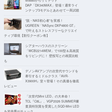
iBassoからリミテッド
DAP「DX340MAX」登場！通常ライ
ンナップ3モデルとあわせて一斉試聴
“脱・NAS初心者”を実感！
UGREEN「NASync DXP4800 GT」
で叶えるストレスフリーなクリエイ
ティブ環境【割引クーポン有】
シアターハウスのスクリーン
「WCB2214WEM」で100型＆高画質
をリビングに！ 壁投写との画質比較
も
デノンAVアンプの次世代サウンドを
牽引するミドルクラス『AVR-
X3900H』堂々登場！その真価を徹底
レビュー
「次世代Mini LED」の大本命！
TCL『C8L』、VGP2026 SUMMER審
査員特別賞を受賞したSQD-Mini LED
を岩井喬がチェック