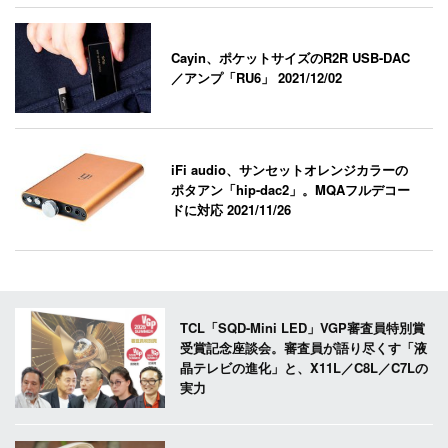
Cayin、ポケットサイズのR2R USB-DAC
／アンプ「RU6」
2021/12/02
iFi audio、サンセットオレンジカラーの
ポタアン「hip-dac2」。MQAフルデコー
ドに対応
2021/11/26
TCL「SQD-Mini LED」VGP審査員特別賞
受賞記念座談会。審査員が語り尽くす「液
晶テレビの進化」と、X11L／C8L／C7Lの
実力