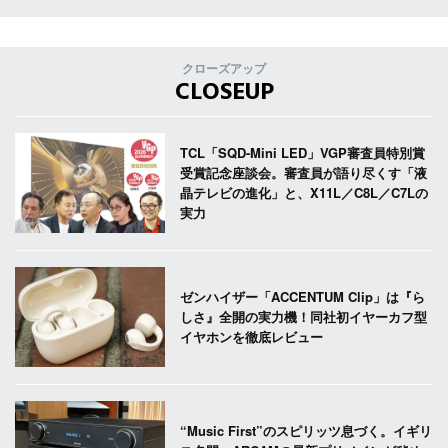
クローズアップ
CLOSEUP
TCL「SQD-Mini LED」VGP審査員特別賞
受賞記念座談会。審査員が語り尽くす「液
晶テレビの進化」と、X11L／C8L／C7Lの
実力
ゼンハイザー「ACCENTUM Clip」は『ら
しさ』全開の実力機！同社初イヤーカフ型
イヤホンを徹底レビュー
“Music First”のスピリッツ息づく。イギリ