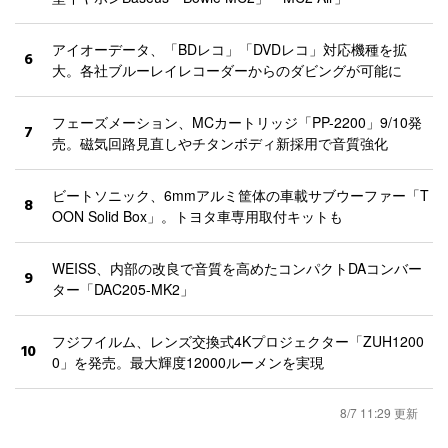
アイオーデータ、「BDレコ」「DVDレコ」対応機種を拡
6
大。各社ブルーレイレコーダーからのダビングが可能に
フェーズメーション、MCカートリッジ「PP-2200」9/10発
7
売。磁気回路見直しやチタンボディ新採用で音質強化
ビートソニック、6mmアルミ筐体の車載サブウーファー「T
8
OON Solid Box」。トヨタ車専用取付キットも
WEISS、内部の改良で音質を高めたコンパクトDAコンバー
9
ター「DAC205-MK2」
フジフイルム、レンズ交換式4Kプロジェクター「ZUH1200
10
0」を発売。最大輝度12000ルーメンを実現
8/7 11:29 更新