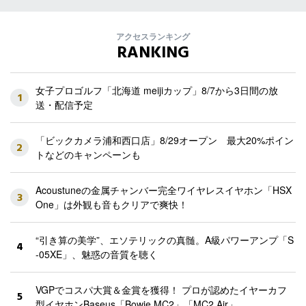
アクセスランキング
RANKING
女子プロゴルフ「北海道 meijiカップ」8/7から3日間の放
1
送・配信予定
「ビックカメラ浦和西口店」8/29オープン 最大20%ポイン
2
トなどのキャンペーンも
Acoustuneの金属チャンバー完全ワイヤレスイヤホン「HSX
3
One」は外観も音もクリアで爽快！
“引き算の美学”、エソテリックの真髄。A級パワーアンプ「S
4
-05XE」、魅惑の音質を聴く
VGPでコスパ大賞＆金賞を獲得！ プロが認めたイヤーカフ
5
型イヤホンBaseus「Bowie MC2」「MC2 Air」