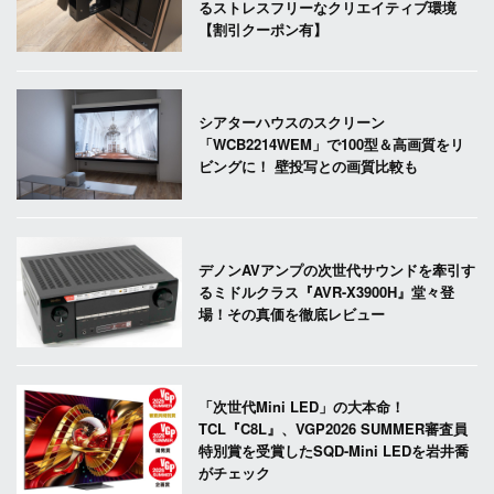
るストレスフリーなクリエイティブ環境
【割引クーポン有】
シアターハウスのスクリーン
「WCB2214WEM」で100型＆高画質をリ
ビングに！ 壁投写との画質比較も
デノンAVアンプの次世代サウンドを牽引す
るミドルクラス『AVR-X3900H』堂々登
場！その真価を徹底レビュー
「次世代Mini LED」の大本命！
TCL『C8L』、VGP2026 SUMMER審査員
特別賞を受賞したSQD-Mini LEDを岩井喬
がチェック