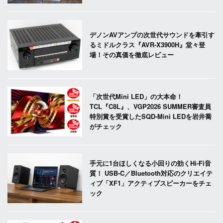
デノンAVアンプの次世代サウンドを牽引す
るミドルクラス『AVR-X3900H』堂々登
場！その真価を徹底レビュー
「次世代Mini LED」の大本命！
TCL『C8L』、VGP2026 SUMMER審査員
特別賞を受賞したSQD-Mini LEDを岩井喬
がチェック
手元に1台ほしくなる小回りの効くHi-Fi音
質！ USB-C／Bluetooth対応のクリエイテ
ィブ「XF1」アクティブスピーカーをチェ
ック