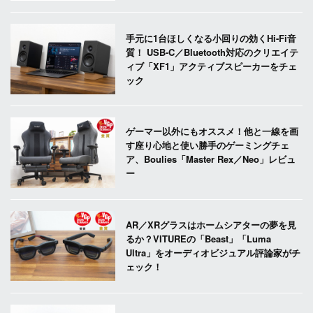
手元に1台ほしくなる小回りの効くHi-Fi音
質！ USB-C／Bluetooth対応のクリエイテ
ィブ「XF1」アクティブスピーカーをチェ
ック
ゲーマー以外にもオススメ！他と一線を画
す座り心地と使い勝手のゲーミングチェ
ア、Boulies「Master Rex／Neo」レビュ
ー
AR／XRグラスはホームシアターの夢を見
るか？VITUREの「Beast」「Luma
Ultra」をオーディオビジュアル評論家がチ
ェック！