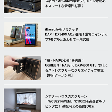
ス名門・ARCAMの最新プリメインが秘め
るスマートな音楽性を聴く
iBassoからリミテッド
DAP「DX340MAX」登場！通常ラインナッ
プ3モデルとあわせて一斉試聴
“脱・NAS初心者”を実感！
UGREEN「NASync DXP4800 GT」で叶え
るストレスフリーなクリエイティブ環境
【割引クーポン有】
シアターハウスのスクリーン
「WCB2214WEM」で100型＆高画質をリ
ビングに！ 壁投写との画質比較も