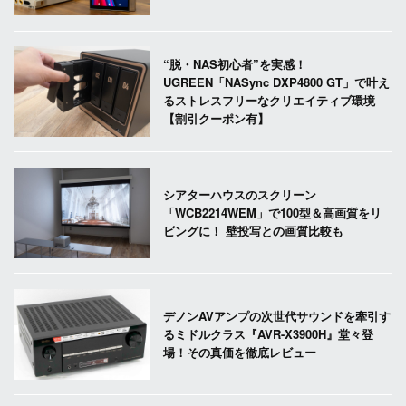
“脱・NAS初心者”を実感！
UGREEN「NASync DXP4800 GT」で叶え
るストレスフリーなクリエイティブ環境
【割引クーポン有】
シアターハウスのスクリーン
「WCB2214WEM」で100型＆高画質をリ
ビングに！ 壁投写との画質比較も
デノンAVアンプの次世代サウンドを牽引す
るミドルクラス『AVR-X3900H』堂々登
場！その真価を徹底レビュー