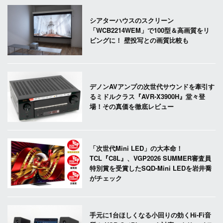
シアターハウスのスクリーン
「WCB2214WEM」で100型＆高画質をリ
ビングに！ 壁投写との画質比較も
デノンAVアンプの次世代サウンドを牽引す
るミドルクラス『AVR-X3900H』堂々登
場！その真価を徹底レビュー
「次世代Mini LED」の大本命！
TCL『C8L』、VGP2026 SUMMER審査員
特別賞を受賞したSQD-Mini LEDを岩井喬
がチェック
手元に1台ほしくなる小回りの効くHi-Fi音