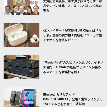
受賞記念座談会。審査員が語り尽くす「液
晶テレビの進化」と、X11L／C8L／C7Lの
実力
ゼンハイザー「ACCENTUM Clip」は『ら
しさ』全開の実力機！同社初イヤーカフ型
イヤホンを徹底レビュー
“Music First”のスピリッツ息づく。イギリ
ス名門・ARCAMの最新プリメインが秘め
るスマートな音楽性を聴く
iBassoからリミテッド
DAP「DX340MAX」登場！通常ラインナッ
プ3モデルとあわせて一斉試聴