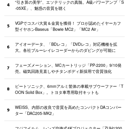
“引き算の美学”、エソテリックの真髄。A級パワーアンプ「S
4
-05XE」、魅惑の音質を聴く
VGPでコスパ大賞＆金賞を獲得！ プロが認めたイヤーカフ
5
型イヤホンBaseus「Bowie MC2」「MC2 Air」
アイオーデータ、「BDレコ」「DVDレコ」対応機種を拡
6
大。各社ブルーレイレコーダーからのダビングが可能に
フェーズメーション、MCカートリッジ「PP-2200」9/10発
7
売。磁気回路見直しやチタンボディ新採用で音質強化
ビートソニック、6mmアルミ筐体の車載サブウーファー「T
8
OON Solid Box」。トヨタ車専用取付キットも
WEISS、内部の改良で音質を高めたコンパクトDAコンバー
9
ター「DAC205-MK2」
フジフイルム、レンズ交換式4Kプロジェクター「ZUH1200