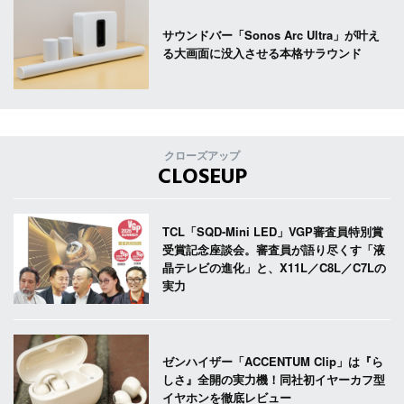
サウンドバー「Sonos Arc Ultra」が叶え
る大画面に没入させる本格サラウンド
クローズアップ
CLOSEUP
TCL「SQD-Mini LED」VGP審査員特別賞
受賞記念座談会。審査員が語り尽くす「液
晶テレビの進化」と、X11L／C8L／C7Lの
実力
ゼンハイザー「ACCENTUM Clip」は『ら
しさ』全開の実力機！同社初イヤーカフ型
イヤホンを徹底レビュー