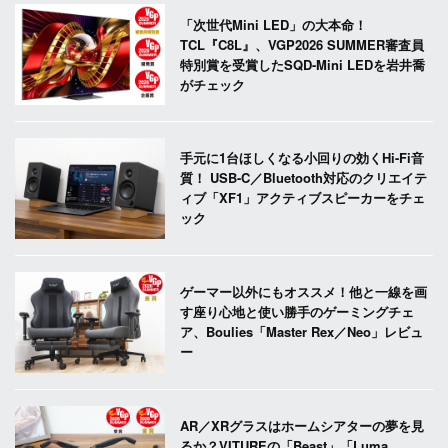
「次世代Mini LED」の大本命！
TCL『C8L』、VGP2026 SUMMER審査員
特別賞を受賞したSQD-Mini LEDを岩井喬
がチェック
手元に1台ほしくなる小回りの効くHi-Fi音
質！ USB-C／Bluetooth対応のクリエイテ
ィブ「XF1」アクティブスピーカーをチェ
ック
ゲーマー以外にもオススメ！他と一線を画
す座り心地と使い勝手のゲーミングチェ
ア、Boulies「Master Rex／Neo」レビュ
ー
AR／XRグラスはホームシアターの夢を見
るか？VITUREの「Beast」「Luma