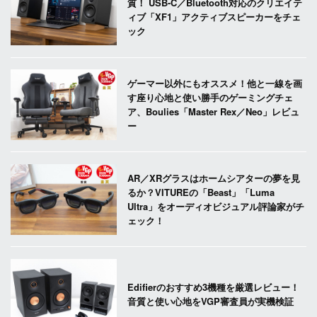
質！ USB-C／Bluetooth対応のクリエイテ
ィブ「XF1」アクティブスピーカーをチェ
ック
ゲーマー以外にもオススメ！他と一線を画
す座り心地と使い勝手のゲーミングチェ
ア、Boulies「Master Rex／Neo」レビュ
ー
AR／XRグラスはホームシアターの夢を見
るか？VITUREの「Beast」「Luma
Ultra」をオーディオビジュアル評論家がチ
ェック！
Edifierのおすすめ3機種を厳選レビュー！
音質と使い心地をVGP審査員が実機検証