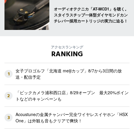
オーディオテクニカ「AT-MCD1」を聴く。
スタイラスチップ一体型ダイヤモンドカン
チレバー採用カートリッジの実力に迫る！
アクセスランキング
RANKING
女子プロゴルフ「北海道 meijiカップ」8/7から3日間の放
1
送・配信予定
「ビックカメラ浦和西口店」8/29オープン 最大20%ポイン
2
トなどのキャンペーンも
Acoustuneの金属チャンバー完全ワイヤレスイヤホン「HSX
3
One」は外観も音もクリアで爽快！