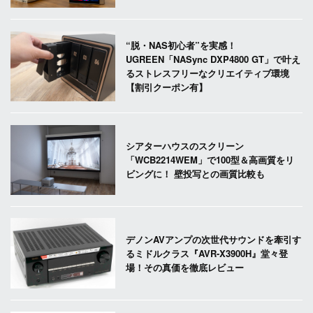
“脱・NAS初心者”を実感！
UGREEN「NASync DXP4800 GT」で叶え
るストレスフリーなクリエイティブ環境
【割引クーポン有】
シアターハウスのスクリーン
「WCB2214WEM」で100型＆高画質をリ
ビングに！ 壁投写との画質比較も
デノンAVアンプの次世代サウンドを牽引す
るミドルクラス『AVR-X3900H』堂々登
場！その真価を徹底レビュー