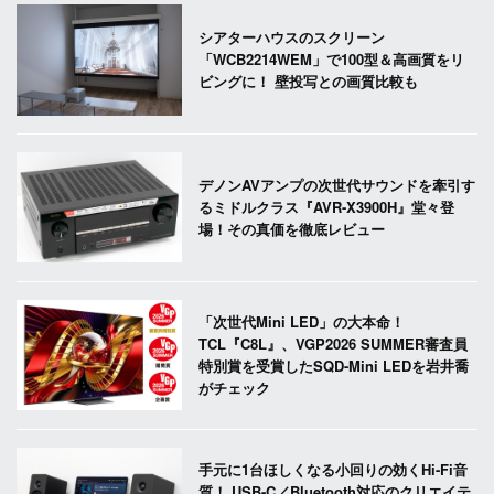
シアターハウスのスクリーン
「WCB2214WEM」で100型＆高画質をリ
ビングに！ 壁投写との画質比較も
デノンAVアンプの次世代サウンドを牽引す
るミドルクラス『AVR-X3900H』堂々登
場！その真価を徹底レビュー
「次世代Mini LED」の大本命！
TCL『C8L』、VGP2026 SUMMER審査員
特別賞を受賞したSQD-Mini LEDを岩井喬
がチェック
手元に1台ほしくなる小回りの効くHi-Fi音
質！ USB-C／Bluetooth対応のクリエイテ