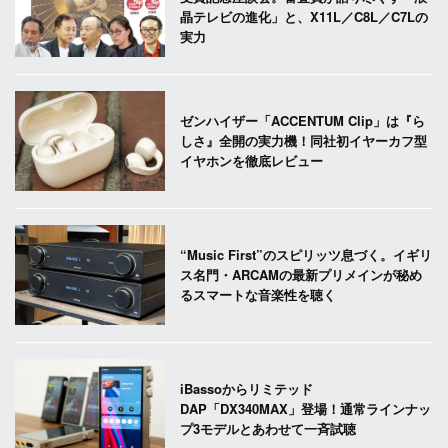
晶テレビの進化」と、X11L／C8L／C7Lの
実力
ゼンハイザー「ACCENTUM Clip」は『ら
しさ』全開の実力機！同社初イヤーカフ型
イヤホンを徹底レビュー
“Music First”のスピリッツ息づく。イギリ
ス名門・ARCAMの最新プリメインが秘め
るスマートな音楽性を聴く
iBassoからリミテッド
DAP「DX340MAX」登場！通常ラインナッ
プ3モデルとあわせて一斉試聴