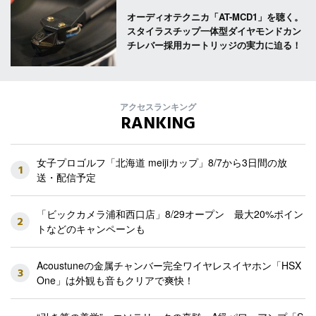
オーディオテクニカ「AT-MCD1」を聴く。
スタイラスチップ一体型ダイヤモンドカン
チレバー採用カートリッジの実力に迫る！
アクセスランキング
RANKING
女子プロゴルフ「北海道 meijiカップ」8/7から3日間の放
1
送・配信予定
「ビックカメラ浦和西口店」8/29オープン 最大20%ポイン
2
トなどのキャンペーンも
Acoustuneの金属チャンバー完全ワイヤレスイヤホン「HSX
3
One」は外観も音もクリアで爽快！