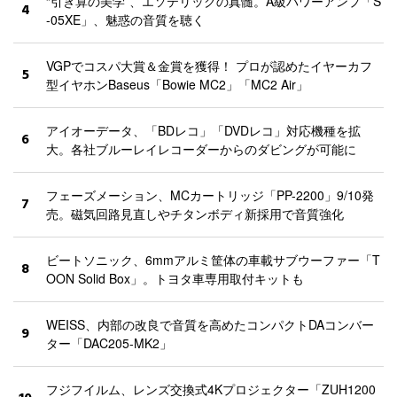
“引き算の美学”、エソテリックの真髄。A級パワーアンプ「S
4
-05XE」、魅惑の音質を聴く
VGPでコスパ大賞＆金賞を獲得！ プロが認めたイヤーカフ
5
型イヤホンBaseus「Bowie MC2」「MC2 Air」
アイオーデータ、「BDレコ」「DVDレコ」対応機種を拡
6
大。各社ブルーレイレコーダーからのダビングが可能に
フェーズメーション、MCカートリッジ「PP-2200」9/10発
7
売。磁気回路見直しやチタンボディ新採用で音質強化
ビートソニック、6mmアルミ筐体の車載サブウーファー「T
8
OON Solid Box」。トヨタ車専用取付キットも
WEISS、内部の改良で音質を高めたコンパクトDAコンバー
9
ター「DAC205-MK2」
フジフイルム、レンズ交換式4Kプロジェクター「ZUH1200