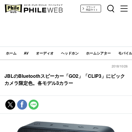
PHILE WEB｜AV/オーディオ/ガジェット
ブランド
特設サイト
ホーム
AV
オーディオ
ヘッドホン
ホームシアター
モバイル
2018/10/26
JBLのBluetoothスピーカー「GO2」「CLIP3」にビック
カメラ限定色。各モデル3カラー