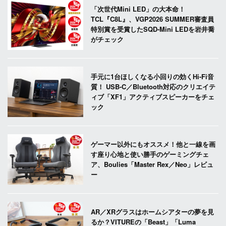
「次世代Mini LED」の大本命！
TCL『C8L』、VGP2026 SUMMER審査員
特別賞を受賞したSQD-Mini LEDを岩井喬
がチェック
手元に1台ほしくなる小回りの効くHi-Fi音
質！ USB-C／Bluetooth対応のクリエイテ
ィブ「XF1」アクティブスピーカーをチェ
ック
ゲーマー以外にもオススメ！他と一線を画
す座り心地と使い勝手のゲーミングチェ
ア、Boulies「Master Rex／Neo」レビュ
ー
AR／XRグラスはホームシアターの夢を見
るか？VITUREの「Beast」「Luma