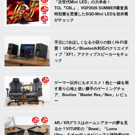
「次世代Mini LED」の大本命！
TCL『C8L』、VGP2026 SUMMER審査員
特別賞を受賞したSQD-Mini LEDを岩井喬
がチェック
手元に1台ほしくなる小回りの効くHi-Fi音
質！ USB-C／Bluetooth対応のクリエイテ
ィブ「XF1」アクティブスピーカーをチェ
ック
ゲーマー以外にもオススメ！他と一線を画
す座り心地と使い勝手のゲーミングチェ
ア、Boulies「Master Rex／Neo」レビュ
ー
AR／XRグラスはホームシアターの夢を見
るか？VITUREの「Beast」「Luma
Ultra」をオーディオビジュアル評論家がチ