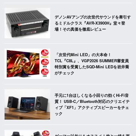
デノンAVアンプの次世代サウンドを牽引す
るミドルクラス『AVR-X3900H』堂々登
場！その真価を徹底レビュー
「次世代Mini LED」の大本命！
TCL『C8L』、VGP2026 SUMMER審査員
特別賞を受賞したSQD-Mini LEDを岩井喬
がチェック
手元に1台ほしくなる小回りの効くHi-Fi音
質！ USB-C／Bluetooth対応のクリエイテ
ィブ「XF1」アクティブスピーカーをチェ
ック
ゲーマー以外にもオススメ！他と一線を画