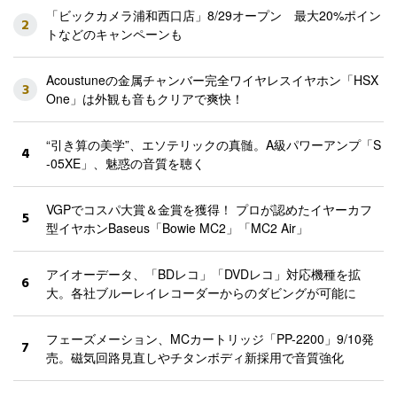
「ビックカメラ浦和西口店」8/29オープン 最大20%ポイン
2
トなどのキャンペーンも
Acoustuneの金属チャンバー完全ワイヤレスイヤホン「HSX
3
One」は外観も音もクリアで爽快！
“引き算の美学”、エソテリックの真髄。A級パワーアンプ「S
4
-05XE」、魅惑の音質を聴く
VGPでコスパ大賞＆金賞を獲得！ プロが認めたイヤーカフ
5
型イヤホンBaseus「Bowie MC2」「MC2 Air」
アイオーデータ、「BDレコ」「DVDレコ」対応機種を拡
6
大。各社ブルーレイレコーダーからのダビングが可能に
フェーズメーション、MCカートリッジ「PP-2200」9/10発
7
売。磁気回路見直しやチタンボディ新採用で音質強化