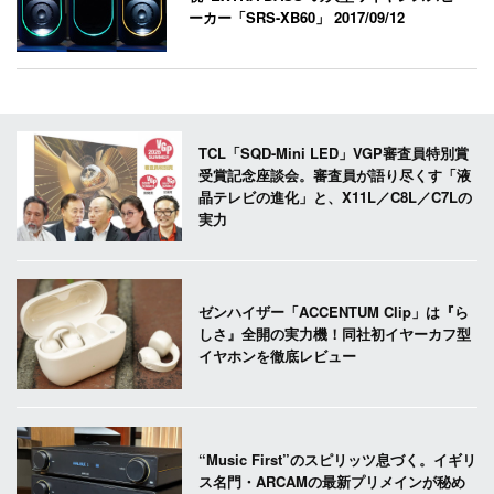
ーカー「SRS-XB60」
2017/09/12
TCL「SQD-Mini LED」VGP審査員特別賞
受賞記念座談会。審査員が語り尽くす「液
晶テレビの進化」と、X11L／C8L／C7Lの
実力
ゼンハイザー「ACCENTUM Clip」は『ら
しさ』全開の実力機！同社初イヤーカフ型
イヤホンを徹底レビュー
“Music First”のスピリッツ息づく。イギリ
ス名門・ARCAMの最新プリメインが秘め