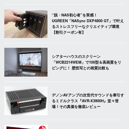
“脱・NAS初心者”を実感！
UGREEN「NASync DXP4800 GT」で叶え
るストレスフリーなクリエイティブ環境
【割引クーポン有】
シアターハウスのスクリーン
「WCB2214WEM」で100型＆高画質をリ
ビングに！ 壁投写との画質比較も
デノンAVアンプの次世代サウンドを牽引す
るミドルクラス『AVR-X3900H』堂々登
場！その真価を徹底レビュー