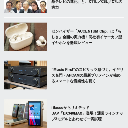
晶テレビの進化」と、X11L／C8L／C7Lの
実力
ゼンハイザー「ACCENTUM Clip」は『ら
しさ』全開の実力機！同社初イヤーカフ型
イヤホンを徹底レビュー
“Music First”のスピリッツ息づく。イギリ
ス名門・ARCAMの最新プリメインが秘め
るスマートな音楽性を聴く
iBassoからリミテッド
DAP「DX340MAX」登場！通常ラインナッ
プ3モデルとあわせて一斉試聴