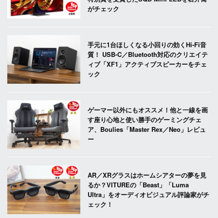
がチェック
手元に1台ほしくなる小回りの効くHi-Fi音
質！ USB-C／Bluetooth対応のクリエイテ
ィブ「XF1」アクティブスピーカーをチェ
ック
ゲーマー以外にもオススメ！他と一線を画
す座り心地と使い勝手のゲーミングチェ
ア、Boulies「Master Rex／Neo」レビュ
ー
AR／XRグラスはホームシアターの夢を見
るか？VITUREの「Beast」「Luma
Ultra」をオーディオビジュアル評論家がチ
ェック！