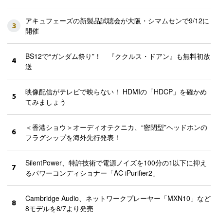
アキュフェーズの新製品試聴会が大阪・シマムセンで9/12に
3
開催
BS12で“ガンダム祭り”！ 『ククルス・ドアン』も無料初放
4
送
映像配信がテレビで映らない！ HDMIの「HDCP」を確かめ
5
てみましょう
＜香港ショウ＞オーディオテクニカ、“密閉型”ヘッドホンの
6
フラグシップを海外先行発表！
SilentPower、特許技術で電源ノイズを100分の1以下に抑え
7
るパワーコンディショナー「AC iPurifier2」
Cambridge Audio、ネットワークプレーヤー「MXN10」など
8
8モデルを8/7より発売