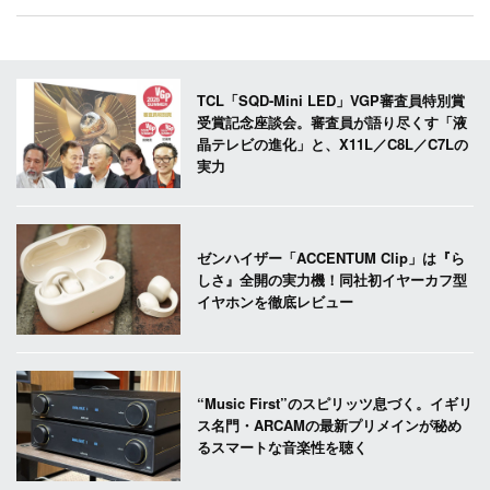
TCL「SQD-Mini LED」VGP審査員特別賞
受賞記念座談会。審査員が語り尽くす「液
晶テレビの進化」と、X11L／C8L／C7Lの
実力
ゼンハイザー「ACCENTUM Clip」は『ら
しさ』全開の実力機！同社初イヤーカフ型
イヤホンを徹底レビュー
“Music First”のスピリッツ息づく。イギリ
ス名門・ARCAMの最新プリメインが秘め
るスマートな音楽性を聴く