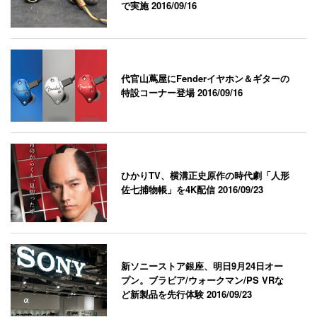
で実施
2016/09/16
代官山蔦屋にFenderイヤホン＆ギターの
特設コーナー登場
2016/09/16
ひかりTV、横溝正史原作の時代劇「人形
佐七捕物帳」を4K配信
2016/09/23
新ソニーストア銀座、明日9月24日オー
プン。ブラビア/ウォークマン/PS VRな
ど新製品を先行体験
2016/09/23