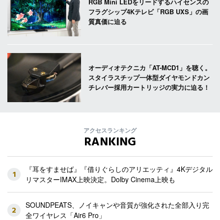
RGB Mini LEDをリードするハイセンスの
フラグシップ4Kテレビ「RGB UXS」の画
質真価に迫る
オーディオテクニカ「AT-MCD1」を聴く。
スタイラスチップ一体型ダイヤモンドカン
チレバー採用カートリッジの実力に迫る！
アクセスランキング
RANKING
『耳をすませば』『借りぐらしのアリエッティ』4Kデジタル
1
リマスターIMAX上映決定。Dolby Cinema上映も
SOUNDPEATS、ノイキャンや音質が強化された全部入り完
2
全ワイヤレス「Air6 Pro」