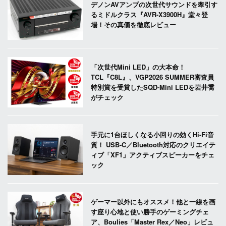
デノンAVアンプの次世代サウンドを牽引す
るミドルクラス『AVR-X3900H』堂々登
場！その真価を徹底レビュー
「次世代Mini LED」の大本命！
TCL『C8L』、VGP2026 SUMMER審査員
特別賞を受賞したSQD-Mini LEDを岩井喬
がチェック
手元に1台ほしくなる小回りの効くHi-Fi音
質！ USB-C／Bluetooth対応のクリエイテ
ィブ「XF1」アクティブスピーカーをチェ
ック
ゲーマー以外にもオススメ！他と一線を画
す座り心地と使い勝手のゲーミングチェ
ア、Boulies「Master Rex／Neo」レビュ