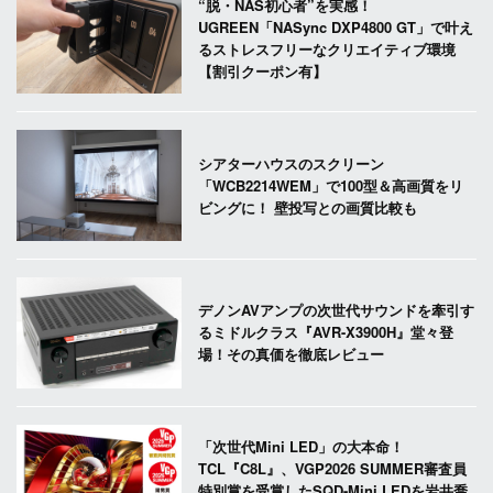
“脱・NAS初心者”を実感！
UGREEN「NASync DXP4800 GT」で叶え
るストレスフリーなクリエイティブ環境
【割引クーポン有】
シアターハウスのスクリーン
「WCB2214WEM」で100型＆高画質をリ
ビングに！ 壁投写との画質比較も
デノンAVアンプの次世代サウンドを牽引す
るミドルクラス『AVR-X3900H』堂々登
場！その真価を徹底レビュー
「次世代Mini LED」の大本命！
TCL『C8L』、VGP2026 SUMMER審査員
特別賞を受賞したSQD-Mini LEDを岩井喬