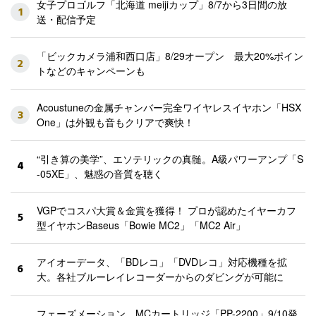
女子プロゴルフ「北海道 meijiカップ」8/7から3日間の放
1
送・配信予定
「ビックカメラ浦和西口店」8/29オープン 最大20%ポイン
2
トなどのキャンペーンも
Acoustuneの金属チャンバー完全ワイヤレスイヤホン「HSX
3
One」は外観も音もクリアで爽快！
“引き算の美学”、エソテリックの真髄。A級パワーアンプ「S
4
-05XE」、魅惑の音質を聴く
VGPでコスパ大賞＆金賞を獲得！ プロが認めたイヤーカフ
5
型イヤホンBaseus「Bowie MC2」「MC2 Air」
アイオーデータ、「BDレコ」「DVDレコ」対応機種を拡
6
大。各社ブルーレイレコーダーからのダビングが可能に
フェーズメーション、MCカートリッジ「PP-2200」9/10発