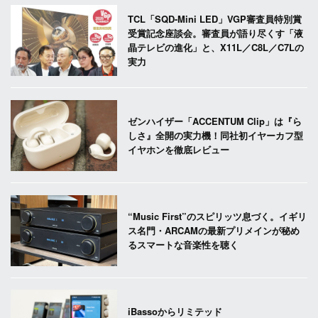
TCL「SQD-Mini LED」VGP審査員特別賞
受賞記念座談会。審査員が語り尽くす「液
晶テレビの進化」と、X11L／C8L／C7Lの
実力
ゼンハイザー「ACCENTUM Clip」は『ら
しさ』全開の実力機！同社初イヤーカフ型
イヤホンを徹底レビュー
“Music First”のスピリッツ息づく。イギリ
ス名門・ARCAMの最新プリメインが秘め
るスマートな音楽性を聴く
iBassoからリミテッド