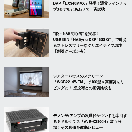
DAP「DX340MAX」登場！通常ラインナッ
プ3モデルとあわせて一斉試聴
“脱・NAS初心者”を実感！
UGREEN「NASync DXP4800 GT」で叶え
るストレスフリーなクリエイティブ環境
【割引クーポン有】
シアターハウスのスクリーン
「WCB2214WEM」で100型＆高画質をリ
ビングに！ 壁投写との画質比較も
デノンAVアンプの次世代サウンドを牽引す
るミドルクラス『AVR-X3900H』堂々登
場！その真価を徹底レビュー