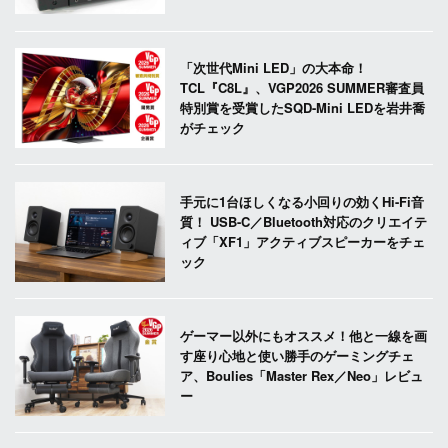
「次世代Mini LED」の大本命！
TCL『C8L』、VGP2026 SUMMER審査員
特別賞を受賞したSQD-Mini LEDを岩井喬
がチェック
手元に1台ほしくなる小回りの効くHi-Fi音
質！ USB-C／Bluetooth対応のクリエイテ
ィブ「XF1」アクティブスピーカーをチェ
ック
ゲーマー以外にもオススメ！他と一線を画
す座り心地と使い勝手のゲーミングチェ
ア、Boulies「Master Rex／Neo」レビュ
ー