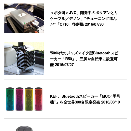
＜ポタ研＞JVC、開発中のポタアンとリ
ケーブル／デノン、“チューニング進ん
だ”「C710」後継機
2016/07/30
'50年代のジャズマイク型Bluetoothスピ
ーカー「R50」。三脚や自転車に設置可
能
2016/07/27
KEF、Bluetoothスピーカー「MUO“零号
機”」を全世界300台限定発売
2016/08/19