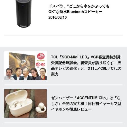
ドスパラ、“どこから水をかぶっても
OK”な防水Bluetoothスピーカー
2016/08/10
TCL「SQD-Mini LED」VGP審査員特別賞
受賞記念座談会。審査員が語り尽くす「液
晶テレビの進化」と、X11L／C8L／C7Lの
実力
ゼンハイザー「ACCENTUM Clip」は『ら
しさ』全開の実力機！同社初イヤーカフ型
イヤホンを徹底レビュー