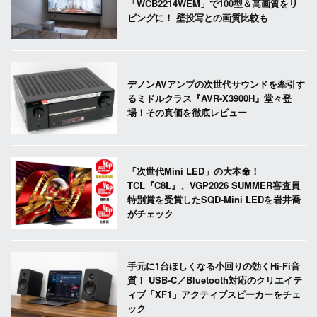
「WCB2214WEM」で100型＆高画質をリ
ビングに！ 壁投写との画質比較も
デノンAVアンプの次世代サウンドを牽引す
るミドルクラス『AVR-X3900H』堂々登
場！その真価を徹底レビュー
「次世代Mini LED」の大本命！
TCL『C8L』、VGP2026 SUMMER審査員
特別賞を受賞したSQD-Mini LEDを岩井喬
がチェック
手元に1台ほしくなる小回りの効くHi-Fi音
質！ USB-C／Bluetooth対応のクリエイテ
ィブ「XF1」アクティブスピーカーをチェ
ック