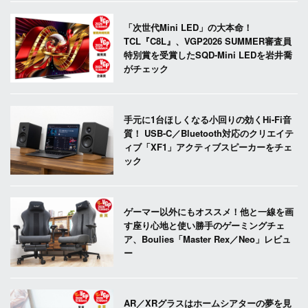
「次世代Mini LED」の大本命！
TCL『C8L』、VGP2026 SUMMER審査員
特別賞を受賞したSQD-Mini LEDを岩井喬
がチェック
手元に1台ほしくなる小回りの効くHi-Fi音
質！ USB-C／Bluetooth対応のクリエイテ
ィブ「XF1」アクティブスピーカーをチェ
ック
ゲーマー以外にもオススメ！他と一線を画
す座り心地と使い勝手のゲーミングチェ
ア、Boulies「Master Rex／Neo」レビュ
ー
AR／XRグラスはホームシアターの夢を見