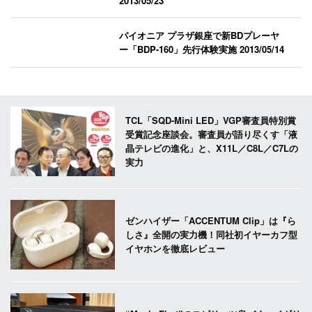
2013/05/23
パイオニア プラザ銀座で新BDプレーヤ
ー「BDP-160」先行体験実施
2013/05/14
TCL「SQD-Mini LED」VGP審査員特別賞
受賞記念座談会。審査員が語り尽くす「液
晶テレビの進化」と、X11L／C8L／C7Lの
実力
ゼンハイザー「ACCENTUM Clip」は『ら
しさ』全開の実力機！同社初イヤーカフ型
イヤホンを徹底レビュー