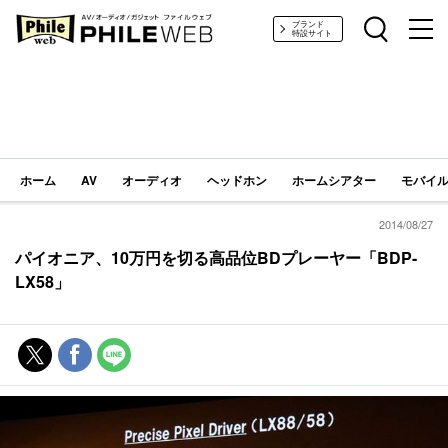
PHILE WEB｜AV/オーディオ/ガジェット
ブランド
特設サイト
ホーム
AV
オーディオ
ヘッドホン
ホームシアター
モバイル
2014/08/27
パイオニア、10万円を切る高品位BDプレーヤー「BDP-
LX58」