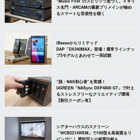
“Music First”のスピリッツ息づく。イギリ
ス名門・ARCAMの最新プリメインが秘め
るスマートな音楽性を聴く
iBassoからリミテッド
DAP「DX340MAX」登場！通常ラインナッ
プ3モデルとあわせて一斉試聴
“脱・NAS初心者”を実感！
UGREEN「NASync DXP4800 GT」で叶え
るストレスフリーなクリエイティブ環境
【割引クーポン有】
シアターハウスのスクリーン
「WCB2214WEM」で100型＆高画質をリ
ビングに！ 壁投写との画質比較も