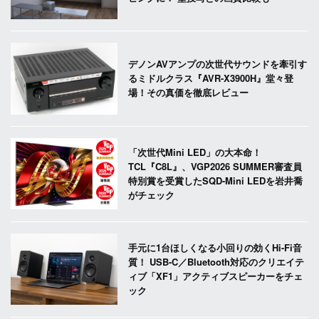
デノンAVアンプの次世代サウンドを牽引す
るミドルクラス『AVR-X3900H』堂々登
場！その真価を徹底レビュー
「次世代Mini LED」の大本命！
TCL『C8L』、VGP2026 SUMMER審査員
特別賞を受賞したSQD-Mini LEDを岩井喬
がチェック
手元に1台ほしくなる小回りの効くHi-Fi音
質！ USB-C／Bluetooth対応のクリエイテ
ィブ「XF1」アクティブスピーカーをチェ
ック