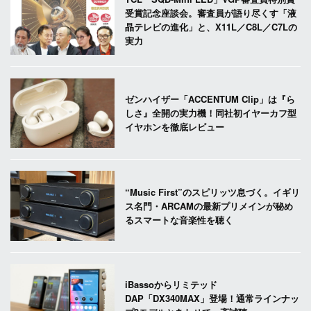
受賞記念座談会。審査員が語り尽くす「液
晶テレビの進化」と、X11L／C8L／C7Lの
実力
ゼンハイザー「ACCENTUM Clip」は『ら
しさ』全開の実力機！同社初イヤーカフ型
イヤホンを徹底レビュー
“Music First”のスピリッツ息づく。イギリ
ス名門・ARCAMの最新プリメインが秘め
るスマートな音楽性を聴く
iBassoからリミテッド
DAP「DX340MAX」登場！通常ラインナッ