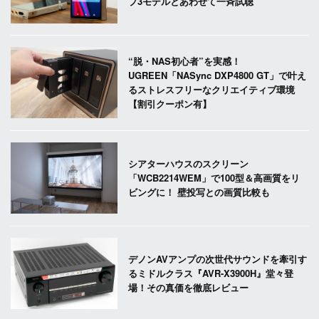
プ3モデルとあわせて一斉試聴
“脱・NAS初心者”を実感！
UGREEN「NASync DXP4800 GT」で叶え
るストレスフリーなクリエイティブ環境
【割引クーポン有】
シアターハウスのスクリーン
「WCB2214WEM」で100型＆高画質をリ
ビングに！ 壁投写との画質比較も
デノンAVアンプの次世代サウンドを牽引す
るミドルクラス『AVR-X3900H』堂々登
場！その真価を徹底レビュー