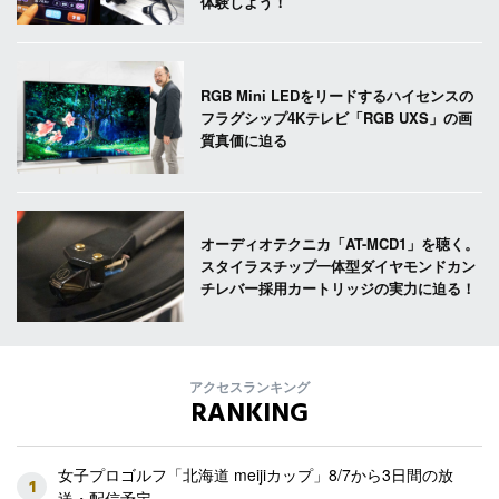
体験しよう！
RGB Mini LEDをリードするハイセンスの
フラグシップ4Kテレビ「RGB UXS」の画
質真価に迫る
オーディオテクニカ「AT-MCD1」を聴く。
スタイラスチップ一体型ダイヤモンドカン
チレバー採用カートリッジの実力に迫る！
アクセスランキング
RANKING
女子プロゴルフ「北海道 meijiカップ」8/7から3日間の放
1
送・配信予定