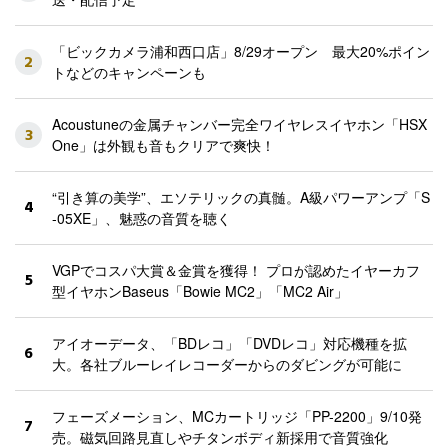
「ビックカメラ浦和西口店」8/29オープン 最大20%ポイン
2
トなどのキャンペーンも
Acoustuneの金属チャンバー完全ワイヤレスイヤホン「HSX
3
One」は外観も音もクリアで爽快！
“引き算の美学”、エソテリックの真髄。A級パワーアンプ「S
4
-05XE」、魅惑の音質を聴く
VGPでコスパ大賞＆金賞を獲得！ プロが認めたイヤーカフ
5
型イヤホンBaseus「Bowie MC2」「MC2 Air」
アイオーデータ、「BDレコ」「DVDレコ」対応機種を拡
6
大。各社ブルーレイレコーダーからのダビングが可能に
フェーズメーション、MCカートリッジ「PP-2200」9/10発
7
売。磁気回路見直しやチタンボディ新採用で音質強化