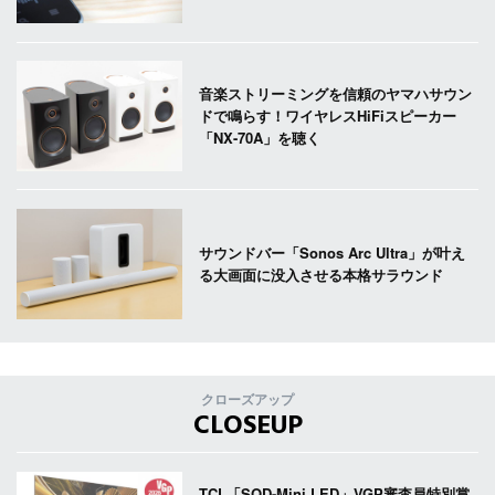
音楽ストリーミングを信頼のヤマハサウン
ドで鳴らす！ワイヤレスHiFiスピーカー
「NX-70A」を聴く
サウンドバー「Sonos Arc Ultra」が叶え
る大画面に没入させる本格サラウンド
クローズアップ
CLOSEUP
TCL「SQD-Mini LED」VGP審査員特別賞