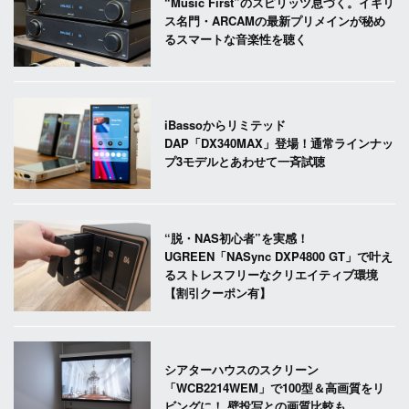
“Music First”のスピリッツ息づく。イギリ
ス名門・ARCAMの最新プリメインが秘め
るスマートな音楽性を聴く
iBassoからリミテッド
DAP「DX340MAX」登場！通常ラインナッ
プ3モデルとあわせて一斉試聴
“脱・NAS初心者”を実感！
UGREEN「NASync DXP4800 GT」で叶え
るストレスフリーなクリエイティブ環境
【割引クーポン有】
シアターハウスのスクリーン
「WCB2214WEM」で100型＆高画質をリ
ビングに！ 壁投写との画質比較も