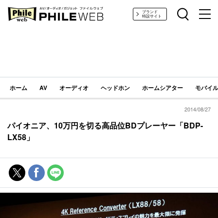
PHILE WEB｜AV/オーディオ/ガジェット
ブランド
特設サイト
ホーム
AV
オーディオ
ヘッドホン
ホームシアター
モバイル
2014/08/27
パイオニア、10万円を切る高品位BDプレーヤー「BDP-
LX58」