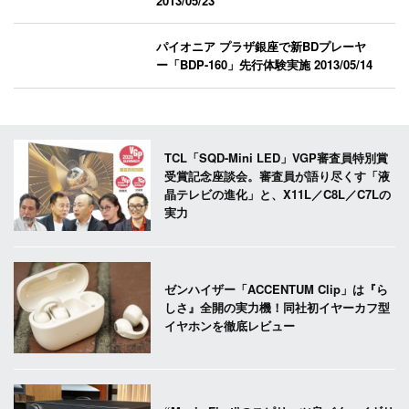
2013/05/23
パイオニア プラザ銀座で新BDプレーヤ
ー「BDP-160」先行体験実施
2013/05/14
TCL「SQD-Mini LED」VGP審査員特別賞
受賞記念座談会。審査員が語り尽くす「液
晶テレビの進化」と、X11L／C8L／C7Lの
実力
ゼンハイザー「ACCENTUM Clip」は『ら
しさ』全開の実力機！同社初イヤーカフ型
イヤホンを徹底レビュー