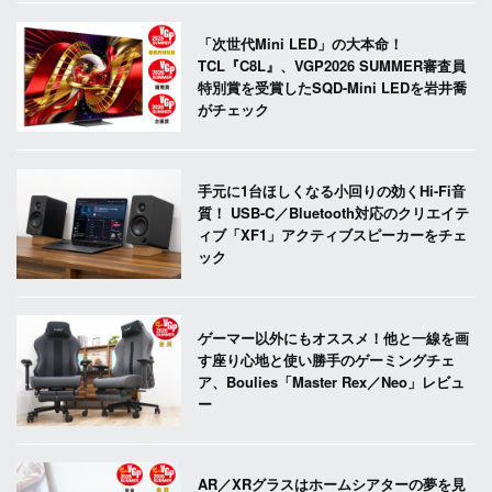
「次世代Mini LED」の大本命！
TCL『C8L』、VGP2026 SUMMER審査員
特別賞を受賞したSQD-Mini LEDを岩井喬
がチェック
手元に1台ほしくなる小回りの効くHi-Fi音
質！ USB-C／Bluetooth対応のクリエイテ
ィブ「XF1」アクティブスピーカーをチェ
ック
ゲーマー以外にもオススメ！他と一線を画
す座り心地と使い勝手のゲーミングチェ
ア、Boulies「Master Rex／Neo」レビュ
ー
AR／XRグラスはホームシアターの夢を見