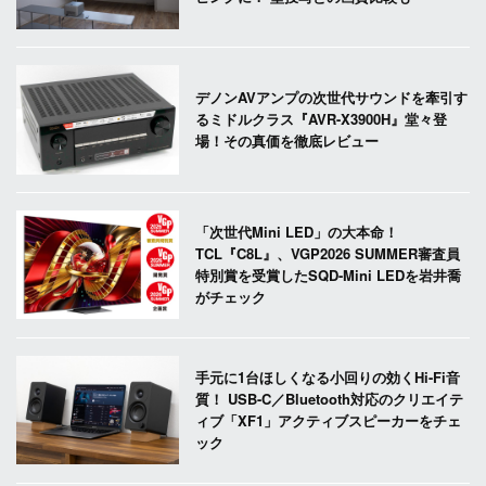
デノンAVアンプの次世代サウンドを牽引す
るミドルクラス『AVR-X3900H』堂々登
場！その真価を徹底レビュー
「次世代Mini LED」の大本命！
TCL『C8L』、VGP2026 SUMMER審査員
特別賞を受賞したSQD-Mini LEDを岩井喬
がチェック
手元に1台ほしくなる小回りの効くHi-Fi音
質！ USB-C／Bluetooth対応のクリエイテ
ィブ「XF1」アクティブスピーカーをチェ
ック