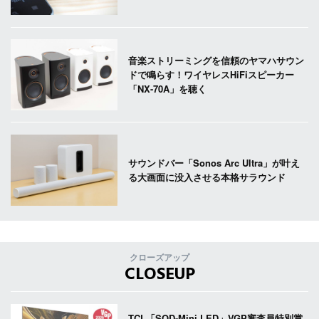
音楽ストリーミングを信頼のヤマハサウン
ドで鳴らす！ワイヤレスHiFiスピーカー
「NX-70A」を聴く
サウンドバー「Sonos Arc Ultra」が叶え
る大画面に没入させる本格サラウンド
クローズアップ
CLOSEUP
TCL「SQD-Mini LED」VGP審査員特別賞