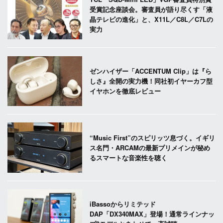
受賞記念座談会。審査員が語り尽くす「液
晶テレビの進化」と、X11L／C8L／C7Lの
実力
ゼンハイザー「ACCENTUM Clip」は『ら
しさ』全開の実力機！同社初イヤーカフ型
イヤホンを徹底レビュー
“Music First”のスピリッツ息づく。イギリ
ス名門・ARCAMの最新プリメインが秘め
るスマートな音楽性を聴く
iBassoからリミテッド
DAP「DX340MAX」登場！通常ラインナッ