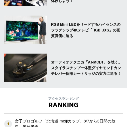
体験しよう！
RGB Mini LEDをリードするハイセンスの
フラグシップ4Kテレビ「RGB UXS」の画
質真価に迫る
オーディオテクニカ「AT-MCD1」を聴く。
スタイラスチップ一体型ダイヤモンドカン
チレバー採用カートリッジの実力に迫る！
アクセスランキング
RANKING
女子プロゴルフ「北海道 meijiカップ」8/7から3日間の放
1
送・配信予定