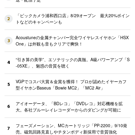
「ビックカメラ浦和西口店」8/29オープン 最大20%ポイン
2
トなどのキャンペーンも
Acoustuneの金属チャンバー完全ワイヤレスイヤホン「HSX
3
One」は外観も音もクリアで爽快！
“引き算の美学”、エソテリックの真髄。A級パワーアンプ「S
4
-05XE」、魅惑の音質を聴く
VGPでコスパ大賞＆金賞を獲得！ プロが認めたイヤーカフ
5
型イヤホンBaseus「Bowie MC2」「MC2 Air」
アイオーデータ、「BDレコ」「DVDレコ」対応機種を拡
6
大。各社ブルーレイレコーダーからのダビングが可能に
フェーズメーション、MCカートリッジ「PP-2200」9/10発
7
売。磁気回路見直しやチタンボディ新採用で音質強化