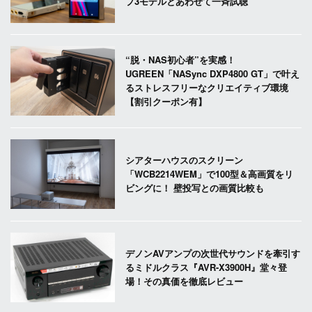
プ3モデルとあわせて一斉試聴
“脱・NAS初心者”を実感！
UGREEN「NASync DXP4800 GT」で叶え
るストレスフリーなクリエイティブ環境
【割引クーポン有】
シアターハウスのスクリーン
「WCB2214WEM」で100型＆高画質をリ
ビングに！ 壁投写との画質比較も
デノンAVアンプの次世代サウンドを牽引す
るミドルクラス『AVR-X3900H』堂々登
場！その真価を徹底レビュー