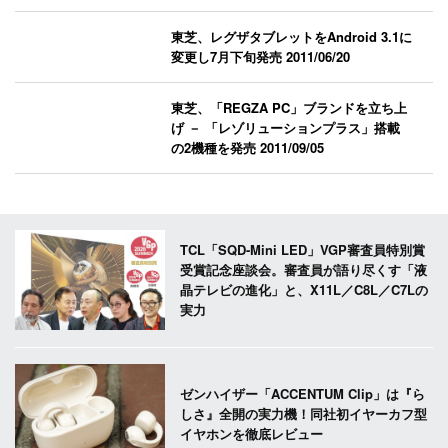
東芝、レグザタブレットをAndroid 3.1に
変更し7月下旬発売
2011/06/20
東芝、「REGZA PC」ブランドを立ち上
げ － 「レゾリューションプラス」搭載
の2機種を発売
2011/09/05
TCL「SQD-Mini LED」VGP審査員特別賞
受賞記念座談会。審査員が語り尽くす「液
晶テレビの進化」と、X11L／C8L／C7Lの
実力
ゼンハイザー「ACCENTUM Clip」は『ら
しさ』全開の実力機！同社初イヤーカフ型
イヤホンを徹底レビュー