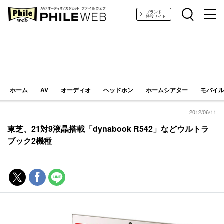
PHILE WEB｜AV/オーディオ/ガジェット
ブランド
特設サイト
ホーム
AV
オーディオ
ヘッドホン
ホームシアター
モバイル
2012/06/11
東芝、21対9液晶搭載「dynabook R542」などウルトラ
ブック2機種