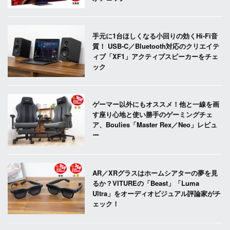
手元に1台ほしくなる小回りの効くHi-Fi音
質！ USB-C／Bluetooth対応のクリエイテ
ィブ「XF1」アクティブスピーカーをチェ
ック
ゲーマー以外にもオススメ！他と一線を画
す座り心地と使い勝手のゲーミングチェ
ア、Boulies「Master Rex／Neo」レビュ
ー
AR／XRグラスはホームシアターの夢を見
るか？VITUREの「Beast」「Luma
Ultra」をオーディオビジュアル評論家がチ
ェック！