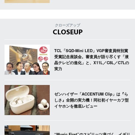
クローズアップ
CLOSEUP
TCL「SQD-Mini LED」VGP審査員特別賞
受賞記念座談会。審査員が語り尽くす「液
晶テレビの進化」と、X11L／C8L／C7Lの
実力
ゼンハイザー「ACCENTUM Clip」は『ら
しさ』全開の実力機！同社初イヤーカフ型
イヤホンを徹底レビュー
“Music First”のスピリッツ息づく。イギリ