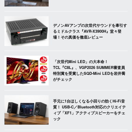
デノンAVアンプの次世代サウンドを牽引す
るミドルクラス『AVR-X3900H』堂々登
場！その真価を徹底レビュー
「次世代Mini LED」の大本命！
TCL『C8L』、VGP2026 SUMMER審査員
特別賞を受賞したSQD-Mini LEDを岩井喬
がチェック
手元に1台ほしくなる小回りの効くHi-Fi音
質！ USB-C／Bluetooth対応のクリエイテ
ィブ「XF1」アクティブスピーカーをチェ
ック