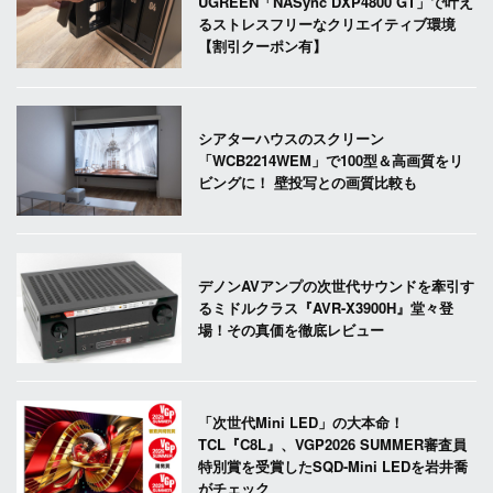
UGREEN「NASync DXP4800 GT」で叶え
るストレスフリーなクリエイティブ環境
【割引クーポン有】
シアターハウスのスクリーン
「WCB2214WEM」で100型＆高画質をリ
ビングに！ 壁投写との画質比較も
デノンAVアンプの次世代サウンドを牽引す
るミドルクラス『AVR-X3900H』堂々登
場！その真価を徹底レビュー
「次世代Mini LED」の大本命！
TCL『C8L』、VGP2026 SUMMER審査員
特別賞を受賞したSQD-Mini LEDを岩井喬
がチェック