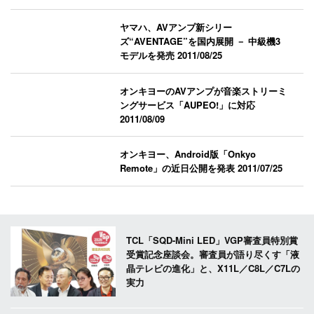
ヤマハ、AVアンプ新シリー
ズ“AVENTAGE”を国内展開 － 中級機3
モデルを発売
2011/08/25
オンキヨーのAVアンプが音楽ストリーミ
ングサービス「AUPEO!」に対応
2011/08/09
オンキヨー、Android版「Onkyo
Remote」の近日公開を発表
2011/07/25
TCL「SQD-Mini LED」VGP審査員特別賞
受賞記念座談会。審査員が語り尽くす「液
晶テレビの進化」と、X11L／C8L／C7Lの
実力