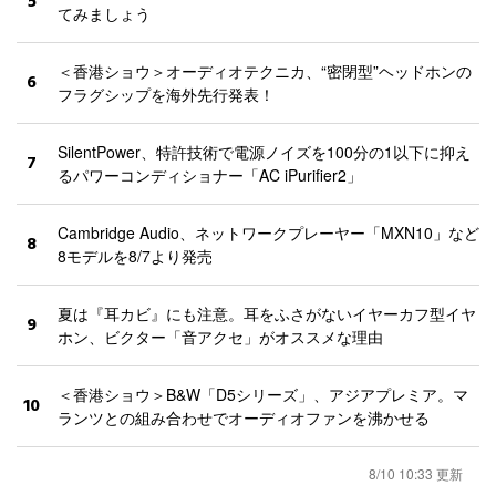
5
てみましょう
＜香港ショウ＞オーディオテクニカ、“密閉型”ヘッドホンの
6
フラグシップを海外先行発表！
SilentPower、特許技術で電源ノイズを100分の1以下に抑え
7
るパワーコンディショナー「AC iPurifier2」
Cambridge Audio、ネットワークプレーヤー「MXN10」など
8
8モデルを8/7より発売
夏は『耳カビ』にも注意。耳をふさがないイヤーカフ型イヤ
9
ホン、ビクター「音アクセ」がオススメな理由
＜香港ショウ＞B&W「D5シリーズ」、アジアプレミア。マ
10
ランツとの組み合わせでオーディオファンを沸かせる
8/10 10:33 更新