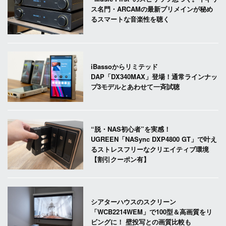
ス名門・ARCAMの最新プリメインが秘め
るスマートな音楽性を聴く
iBassoからリミテッド
DAP「DX340MAX」登場！通常ラインナッ
プ3モデルとあわせて一斉試聴
“脱・NAS初心者”を実感！
UGREEN「NASync DXP4800 GT」で叶え
るストレスフリーなクリエイティブ環境
【割引クーポン有】
シアターハウスのスクリーン
「WCB2214WEM」で100型＆高画質をリ
ビングに！ 壁投写との画質比較も