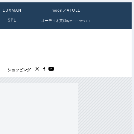
LUXMAN
moon／ATOLL
SPL
オーディオ買取
byオーディオランド
ス
ショッピング