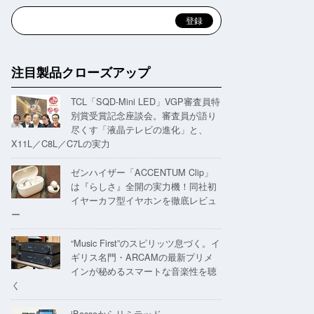
注目製品クローズアップ
TCL「SQD-Mini LED」VGP審査員特
別賞受賞記念座談会。審査員が語り
尽くす「液晶テレビの進化」と、
X11L／C8L／C7Lの実力
ゼンハイザー「ACCENTUM Clip」
は『らしさ』全開の実力機！同社初
イヤーカフ型イヤホンを徹底レビュ
ー
“Music First”のスピリッツ息づく。イ
ギリス名門・ARCAMの最新プリメ
インが秘めるスマートな音楽性を聴
く
iBassoからリミテッド