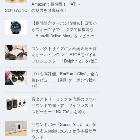
Amazonで超お得！「ATH-
SQ1TW2NC」の魅力を徹底解説！
【期間限定クーポン情報も】日常か
らスポーツまで！ タフで多機能な
「Amazfit Active Max」をレビュー
コンパクトサイズに大画面＆高画質
をオールインワン！ ETOEモバイル
プロジェクター「Dolphin 2」を検証
プロも高評価。EarFun「Clip2」全方
位レビュー！【割引クーポン情報あ
り】
音楽ストリーミングを信頼のヤマハ
サウンドで鳴らす！ワイヤレスHiFi
スピーカー「NX-70A」を聴く
サウンドバー「Sonos Arc Ultra」が
叶える大画面に没入させる本格サラ
ウンド