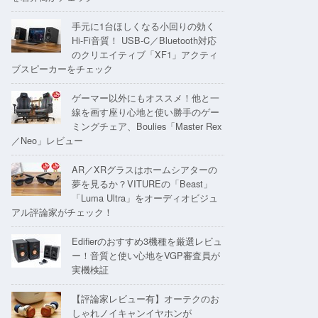
手元に1台ほしくなる小回りの効く
Hi-Fi音質！ USB-C／Bluetooth対応
のクリエイティブ「XF1」アクティ
ブスピーカーをチェック
ゲーマー以外にもオススメ！他と一
線を画す座り心地と使い勝手のゲー
ミングチェア、Boulies「Master Rex
／Neo」レビュー
AR／XRグラスはホームシアターの
夢を見るか？VITUREの「Beast」
「Luma Ultra」をオーディオビジュ
アル評論家がチェック！
Edifierのおすすめ3機種を厳選レビュ
ー！音質と使い心地をVGP審査員が
実機検証
【評論家レビュー有】オーテクのお
しゃれノイキャンイヤホンが