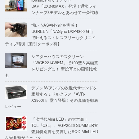
DAP「DX340MAX」登場！通常ライ
ンナップ3モデルとあわせて一斉試聴
“脱・NAS初心者”を実感！
UGREEN「NASync DXP4800 GT」
で叶えるストレスフリーなクリエイ
ティブ環境【割引クーポン有】
シアターハウスのスクリーン
「WCB2214WEM」で100型＆高画質
をリビングに！ 壁投写との画質比較
も
デノンAVアンプの次世代サウンドを
牽引するミドルクラス『AVR-
X3900H』堂々登場！その真価を徹底
レビュー
「次世代Mini LED」の大本命！
TCL『C8L』、VGP2026 SUMMER審
査員特別賞を受賞したSQD-Mini LED
を岩井喬がチェック