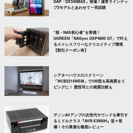
DAP「DX340MAX」登場！通常ラインナッ
プ3モデルとあわせて一斉試聴
“脱・NAS初心者”を実感！
UGREEN「NASync DXP4800 GT」で叶え
るストレスフリーなクリエイティブ環境
【割引クーポン有】
シアターハウスのスクリーン
「WCB2214WEM」で100型＆高画質をリ
ビングに！ 壁投写との画質比較も
デノンAVアンプの次世代サウンドを牽引す
るミドルクラス『AVR-X3900H』堂々登
場！その真価を徹底レビュー