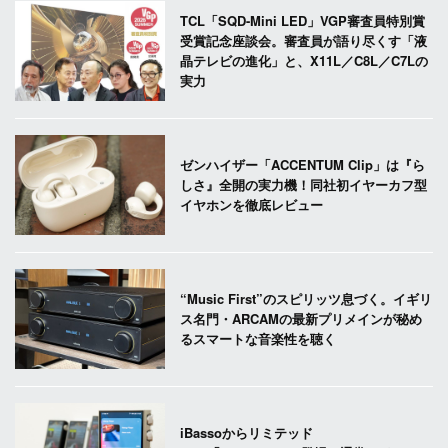
TCL「SQD-Mini LED」VGP審査員特別賞
受賞記念座談会。審査員が語り尽くす「液
晶テレビの進化」と、X11L／C8L／C7Lの
実力
ゼンハイザー「ACCENTUM Clip」は『ら
しさ』全開の実力機！同社初イヤーカフ型
イヤホンを徹底レビュー
“Music First”のスピリッツ息づく。イギリ
ス名門・ARCAMの最新プリメインが秘め
るスマートな音楽性を聴く
iBassoからリミテッド