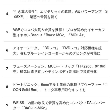
“引き算の美学”、エソテリックの真髄。A級パワーアンプ「S
4
-05XE」、魅惑の音質を聴く
VGPでコスパ大賞＆金賞を獲得！ プロが認めたイヤーカフ
5
型イヤホンBaseus「Bowie MC2」「MC2 Air」
アイオーデータ、「BDレコ」「DVDレコ」対応機種を拡
6
大。各社ブルーレイレコーダーからのダビングが可能に
フェーズメーション、MCカートリッジ「PP-2200」9/10発
7
売。磁気回路見直しやチタンボディ新採用で音質強化
ビートソニック、6mmアルミ筐体の車載サブウーファー「T
8
OON Solid Box」。トヨタ車専用取付キットも
WEISS、内部の改良で音質を高めたコンパクトDAコンバー
9
ター「DAC205-MK2」