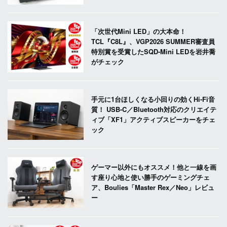
「次世代Mini LED」の大本命！
TCL『C8L』、VGP2026 SUMMER審査員
特別賞を受賞したSQD-Mini LEDを岩井喬
がチェック
手元に1台ほしくなる小回りの効くHi-Fi音
質！ USB-C／Bluetooth対応のクリエイテ
ィブ「XF1」アクティブスピーカーをチェ
ック
ゲーマー以外にもオススメ！他と一線を画
す座り心地と使い勝手のゲーミングチェ
ア、Boulies「Master Rex／Neo」レビュ
ー