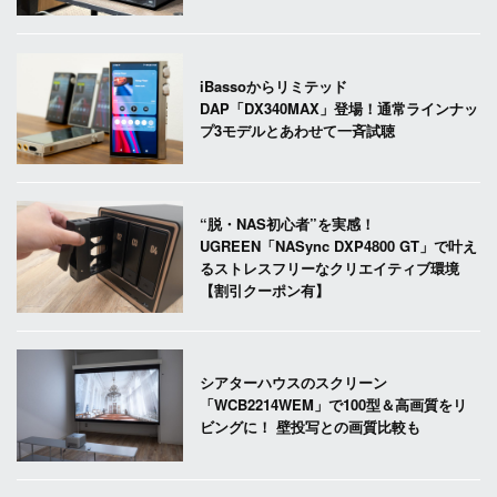
iBassoからリミテッド
DAP「DX340MAX」登場！通常ラインナッ
プ3モデルとあわせて一斉試聴
“脱・NAS初心者”を実感！
UGREEN「NASync DXP4800 GT」で叶え
るストレスフリーなクリエイティブ環境
【割引クーポン有】
シアターハウスのスクリーン
「WCB2214WEM」で100型＆高画質をリ
ビングに！ 壁投写との画質比較も