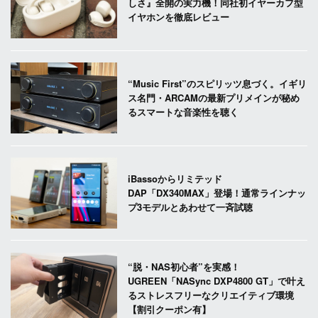
しさ』全開の実力機！同社初イヤーカフ型
イヤホンを徹底レビュー
“Music First”のスピリッツ息づく。イギリ
ス名門・ARCAMの最新プリメインが秘め
るスマートな音楽性を聴く
iBassoからリミテッド
DAP「DX340MAX」登場！通常ラインナッ
プ3モデルとあわせて一斉試聴
“脱・NAS初心者”を実感！
UGREEN「NASync DXP4800 GT」で叶え
るストレスフリーなクリエイティブ環境
【割引クーポン有】