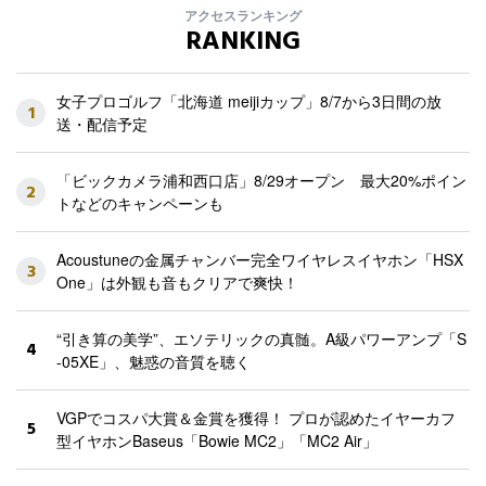
アクセスランキング
RANKING
女子プロゴルフ「北海道 meijiカップ」8/7から3日間の放
1
送・配信予定
「ビックカメラ浦和西口店」8/29オープン 最大20%ポイン
2
トなどのキャンペーンも
Acoustuneの金属チャンバー完全ワイヤレスイヤホン「HSX
3
One」は外観も音もクリアで爽快！
“引き算の美学”、エソテリックの真髄。A級パワーアンプ「S
4
-05XE」、魅惑の音質を聴く
VGPでコスパ大賞＆金賞を獲得！ プロが認めたイヤーカフ
5
型イヤホンBaseus「Bowie MC2」「MC2 Air」