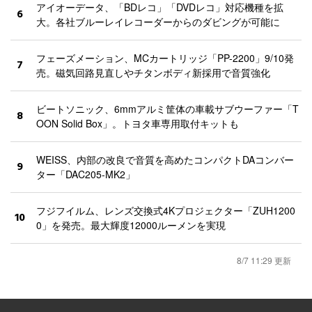
アイオーデータ、「BDレコ」「DVDレコ」対応機種を拡
6
大。各社ブルーレイレコーダーからのダビングが可能に
フェーズメーション、MCカートリッジ「PP-2200」9/10発
7
売。磁気回路見直しやチタンボディ新採用で音質強化
ビートソニック、6mmアルミ筐体の車載サブウーファー「T
8
OON Solid Box」。トヨタ車専用取付キットも
WEISS、内部の改良で音質を高めたコンパクトDAコンバー
9
ター「DAC205-MK2」
フジフイルム、レンズ交換式4Kプロジェクター「ZUH1200
10
0」を発売。最大輝度12000ルーメンを実現
8/7 11:29 更新