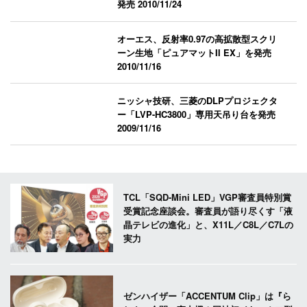
発売
2010/11/24
オーエス、反射率0.97の高拡散型スクリ
ーン生地「ピュアマットII EX」を発売
2010/11/16
ニッシャ技研、三菱のDLPプロジェクタ
ー「LVP-HC3800」専用天吊り台を発売
2009/11/16
TCL「SQD-Mini LED」VGP審査員特別賞
受賞記念座談会。審査員が語り尽くす「液
晶テレビの進化」と、X11L／C8L／C7Lの
実力
ゼンハイザー「ACCENTUM Clip」は『ら