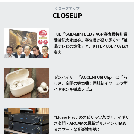
クローズアップ
CLOSEUP
TCL「SQD-Mini LED」VGP審査員特別賞
受賞記念座談会。審査員が語り尽くす「液
晶テレビの進化」と、X11L／C8L／C7Lの
実力
ゼンハイザー「ACCENTUM Clip」は『ら
しさ』全開の実力機！同社初イヤーカフ型
イヤホンを徹底レビュー
“Music First”のスピリッツ息づく。イギリ
ス名門・ARCAMの最新プリメインが秘め
るスマートな音楽性を聴く