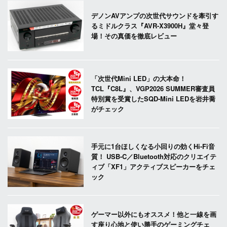
デノンAVアンプの次世代サウンドを牽引す
るミドルクラス『AVR-X3900H』堂々登
場！その真価を徹底レビュー
「次世代Mini LED」の大本命！
TCL『C8L』、VGP2026 SUMMER審査員
特別賞を受賞したSQD-Mini LEDを岩井喬
がチェック
手元に1台ほしくなる小回りの効くHi-Fi音
質！ USB-C／Bluetooth対応のクリエイテ
ィブ「XF1」アクティブスピーカーをチェ
ック
ゲーマー以外にもオススメ！他と一線を画
す座り心地と使い勝手のゲーミングチェ