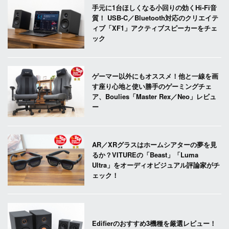
手元に1台ほしくなる小回りの効くHi-Fi音
質！ USB-C／Bluetooth対応のクリエイテ
ィブ「XF1」アクティブスピーカーをチェ
ック
ゲーマー以外にもオススメ！他と一線を画
す座り心地と使い勝手のゲーミングチェ
ア、Boulies「Master Rex／Neo」レビュ
ー
AR／XRグラスはホームシアターの夢を見
るか？VITUREの「Beast」「Luma
Ultra」をオーディオビジュアル評論家がチ
ェック！
Edifierのおすすめ3機種を厳選レビュー！