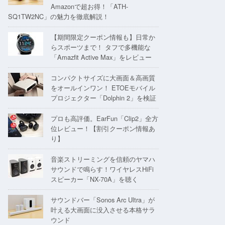
Amazonで超お得！「ATH-
SQ1TW2NC」の魅力を徹底解説！
【期間限定クーポン情報も】日常か
らスポーツまで！ タフで多機能な
「Amazfit Active Max」をレビュー
コンパクトサイズに大画面＆高画質
をオールインワン！ ETOEモバイル
プロジェクター「Dolphin 2」を検証
プロも高評価。EarFun「Clip2」全方
位レビュー！【割引クーポン情報あ
り】
音楽ストリーミングを信頼のヤマハ
サウンドで鳴らす！ワイヤレスHiFi
スピーカー「NX-70A」を聴く
サウンドバー「Sonos Arc Ultra」が
叶える大画面に没入させる本格サラ
ウンド