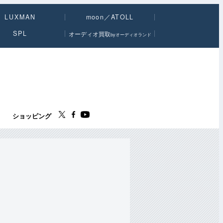
LUXMAN
moon／ATOLL
SPL
オーディオ買取
byオーディオランド
ス
ショッピング