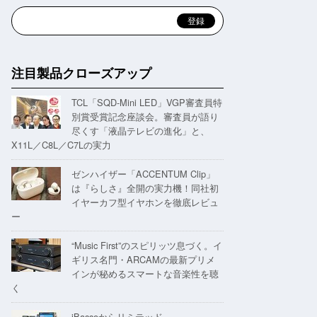
注目製品クローズアップ
TCL「SQD-Mini LED」VGP審査員特
別賞受賞記念座談会。審査員が語り
尽くす「液晶テレビの進化」と、
X11L／C8L／C7Lの実力
ゼンハイザー「ACCENTUM Clip」
は『らしさ』全開の実力機！同社初
イヤーカフ型イヤホンを徹底レビュ
ー
“Music First”のスピリッツ息づく。イ
ギリス名門・ARCAMの最新プリメ
インが秘めるスマートな音楽性を聴
く
iBassoからリミテッド