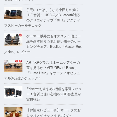
手元に1台ほしくなる小回りの効く
Hi-Fi音質！ USB-C／Bluetooth対応
のクリエイティブ「XF1」アクティ
ブスピーカーをチェック
ゲーマー以外にもオススメ！他と一
線を画す座り心地と使い勝手のゲー
ミングチェア、Boulies「Master Rex
／Neo」レビュー
AR／XRグラスはホームシアターの
夢を見るか？VITUREの「Beast」
「Luma Ultra」をオーディオビジュ
アル評論家がチェック！
Edifierのおすすめ3機種を厳選レビュ
ー！音質と使い心地をVGP審査員が
実機検証
【評論家レビュー有】オーテクのお
しゃれノイキャンイヤホンが