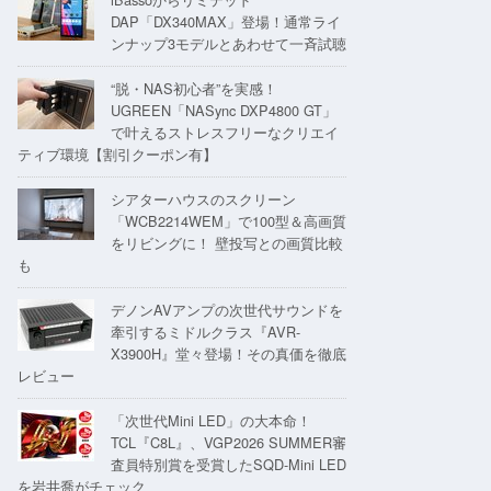
DAP「DX340MAX」登場！通常ライ
ンナップ3モデルとあわせて一斉試聴
“脱・NAS初心者”を実感！
UGREEN「NASync DXP4800 GT」
で叶えるストレスフリーなクリエイ
ティブ環境【割引クーポン有】
シアターハウスのスクリーン
「WCB2214WEM」で100型＆高画質
をリビングに！ 壁投写との画質比較
も
デノンAVアンプの次世代サウンドを
牽引するミドルクラス『AVR-
X3900H』堂々登場！その真価を徹底
レビュー
「次世代Mini LED」の大本命！
TCL『C8L』、VGP2026 SUMMER審
査員特別賞を受賞したSQD-Mini LED
を岩井喬がチェック