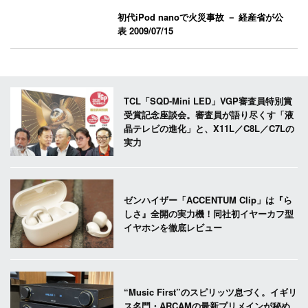
初代iPod nanoで火災事故 － 経産省が公
表
2009/07/15
TCL「SQD-Mini LED」VGP審査員特別賞
受賞記念座談会。審査員が語り尽くす「液
晶テレビの進化」と、X11L／C8L／C7Lの
実力
ゼンハイザー「ACCENTUM Clip」は『ら
しさ』全開の実力機！同社初イヤーカフ型
イヤホンを徹底レビュー
“Music First”のスピリッツ息づく。イギリ
ス名門・ARCAMの最新プリメインが秘め