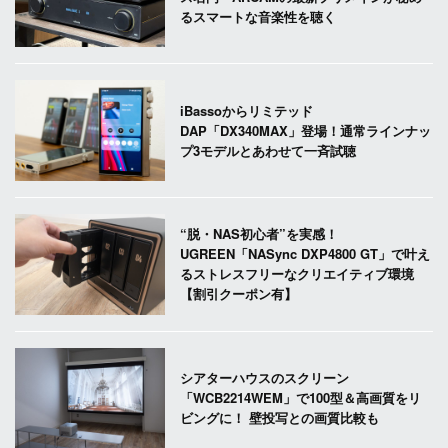
るスマートな音楽性を聴く
iBassoからリミテッド
DAP「DX340MAX」登場！通常ラインナッ
プ3モデルとあわせて一斉試聴
“脱・NAS初心者”を実感！
UGREEN「NASync DXP4800 GT」で叶え
るストレスフリーなクリエイティブ環境
【割引クーポン有】
シアターハウスのスクリーン
「WCB2214WEM」で100型＆高画質をリ
ビングに！ 壁投写との画質比較も