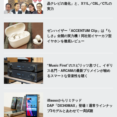
晶テレビの進化」と、X11L／C8L／C7Lの
実力
ゼンハイザー「ACCENTUM Clip」は『ら
しさ』全開の実力機！同社初イヤーカフ型
イヤホンを徹底レビュー
“Music First”のスピリッツ息づく。イギリ
ス名門・ARCAMの最新プリメインが秘め
るスマートな音楽性を聴く
iBassoからリミテッド
DAP「DX340MAX」登場！通常ラインナッ
プ3モデルとあわせて一斉試聴