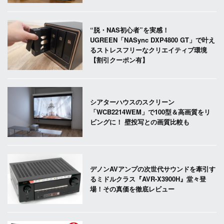
“脱・NAS初心者”を実感！
UGREEN「NASync DXP4800 GT」で叶え
るストレスフリーなクリエイティブ環境
【割引クーポン有】
シアターハウスのスクリーン
「WCB2214WEM」で100型＆高画質をリ
ビングに！ 壁投写との画質比較も
デノンAVアンプの次世代サウンドを牽引す
るミドルクラス『AVR-X3900H』堂々登
場！その真価を徹底レビュー