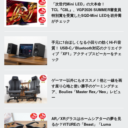
「次世代Mini LED」の大本命！
TCL『C8L』、VGP2026 SUMMER審査員
特別賞を受賞したSQD-Mini LEDを岩井喬
がチェック
手元に1台ほしくなる小回りの効くHi-Fi音
質！ USB-C／Bluetooth対応のクリエイテ
ィブ「XF1」アクティブスピーカーをチェ
ック
ゲーマー以外にもオススメ！他と一線を画
す座り心地と使い勝手のゲーミングチェ
ア、Boulies「Master Rex／Neo」レビュ
ー
AR／XRグラスはホームシアターの夢を見
るか？VITUREの「Beast」「Luma