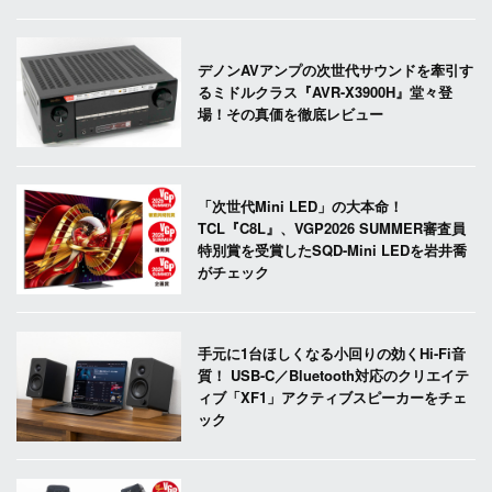
デノンAVアンプの次世代サウンドを牽引す
るミドルクラス『AVR-X3900H』堂々登
場！その真価を徹底レビュー
「次世代Mini LED」の大本命！
TCL『C8L』、VGP2026 SUMMER審査員
特別賞を受賞したSQD-Mini LEDを岩井喬
がチェック
手元に1台ほしくなる小回りの効くHi-Fi音
質！ USB-C／Bluetooth対応のクリエイテ
ィブ「XF1」アクティブスピーカーをチェ
ック