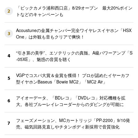
「ビックカメラ浦和西口店」8/29オープン 最大20%ポイン
2
トなどのキャンペーンも
Acoustuneの金属チャンバー完全ワイヤレスイヤホン「HSX
3
One」は外観も音もクリアで爽快！
“引き算の美学”、エソテリックの真髄。A級パワーアンプ「S
4
-05XE」、魅惑の音質を聴く
VGPでコスパ大賞＆金賞を獲得！ プロが認めたイヤーカフ
5
型イヤホンBaseus「Bowie MC2」「MC2 Air」
アイオーデータ、「BDレコ」「DVDレコ」対応機種を拡
6
大。各社ブルーレイレコーダーからのダビングが可能に
フェーズメーション、MCカートリッジ「PP-2200」9/10発
7
売。磁気回路見直しやチタンボディ新採用で音質強化