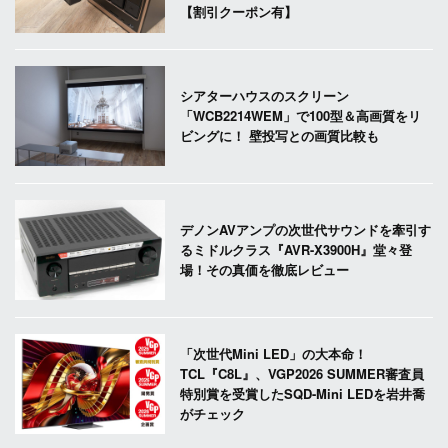
【割引クーポン有】
シアターハウスのスクリーン
「WCB2214WEM」で100型＆高画質をリ
ビングに！ 壁投写との画質比較も
デノンAVアンプの次世代サウンドを牽引す
るミドルクラス『AVR-X3900H』堂々登
場！その真価を徹底レビュー
「次世代Mini LED」の大本命！
TCL『C8L』、VGP2026 SUMMER審査員
特別賞を受賞したSQD-Mini LEDを岩井喬
がチェック