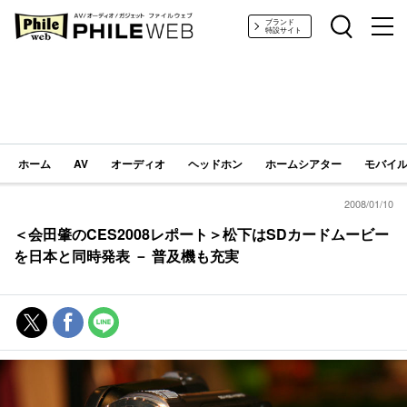
PHILE WEB｜AV/オーディオ/ガジェット
ブランド
特設サイト
ホーム
AV
オーディオ
ヘッドホン
ホームシアター
モバイル
2008/01/10
＜会田肇のCES2008レポート＞松下はSDカードムービー
を日本と同時発表 － 普及機も充実