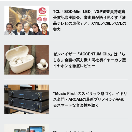
TCL「SQD-Mini LED」VGP審査員特別賞
受賞記念座談会。審査員が語り尽くす「液
晶テレビの進化」と、X11L／C8L／C7Lの
実力
ゼンハイザー「ACCENTUM Clip」は『ら
しさ』全開の実力機！同社初イヤーカフ型
イヤホンを徹底レビュー
“Music First”のスピリッツ息づく。イギリ
ス名門・ARCAMの最新プリメインが秘め
るスマートな音楽性を聴く