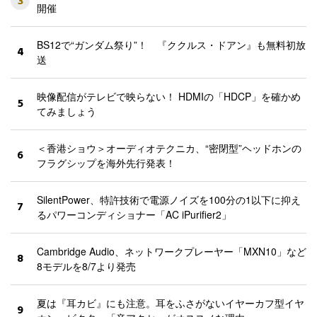
3
開催
BS12で“ガンダム祭り”！ 『ククルス・ドアン』も無料初放
4
送
映像配信がテレビで映らない！ HDMIの「HDCP」を確かめ
5
てみましょう
＜香港ショウ＞オーディオテクニカ、“密閉型”ヘッドホンの
6
フラグシップを海外先行発表！
SilentPower、特許技術で電源ノイズを100分の1以下に抑え
7
るパワーコンディショナー「AC iPurifier2」
Cambridge Audio、ネットワークプレーヤー「MXN10」など
8
8モデルを8/7より発売
夏は『耳カビ』にも注意。耳をふさがないイヤーカフ型イヤ
9