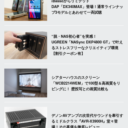
iBassoからリミテッド
DAP「DX340MAX」登場！通常ラインナッ
プ3モデルとあわせて一斉試聴
“脱・NAS初心者”を実感！
UGREEN「NASync DXP4800 GT」で叶え
るストレスフリーなクリエイティブ環境
【割引クーポン有】
シアターハウスのスクリーン
「WCB2214WEM」で100型＆高画質をリ
ビングに！ 壁投写との画質比較も
デノンAVアンプの次世代サウンドを牽引す
るミドルクラス『AVR-X3900H』堂々登
場！その真価を徹底レビュー