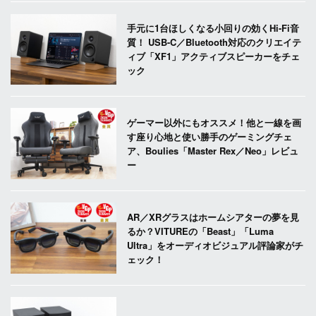
手元に1台ほしくなる小回りの効くHi-Fi音
質！ USB-C／Bluetooth対応のクリエイテ
ィブ「XF1」アクティブスピーカーをチェ
ック
ゲーマー以外にもオススメ！他と一線を画
す座り心地と使い勝手のゲーミングチェ
ア、Boulies「Master Rex／Neo」レビュ
ー
AR／XRグラスはホームシアターの夢を見
るか？VITUREの「Beast」「Luma
Ultra」をオーディオビジュアル評論家がチ
ェック！