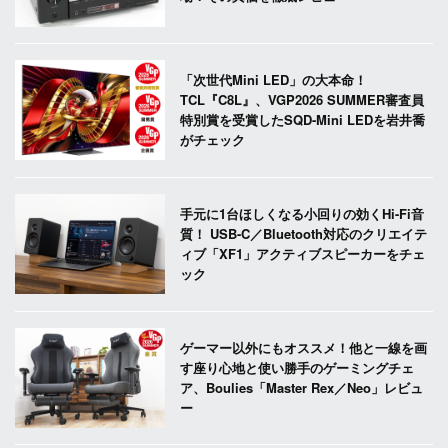
「次世代Mini LED」の大本命！
TCL『C8L』、VGP2026 SUMMER審査員
特別賞を受賞したSQD-Mini LEDを岩井喬
がチェック
手元に1台ほしくなる小回りの効くHi-Fi音
質！ USB-C／Bluetooth対応のクリエイテ
ィブ「XF1」アクティブスピーカーをチェ
ック
ゲーマー以外にもオススメ！他と一線を画
す座り心地と使い勝手のゲーミングチェ
ア、Boulies「Master Rex／Neo」レビュ
ー