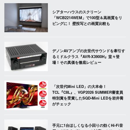
シアターハウスのスクリーン
「WCB2214WEM」で100型＆高画質をリ
ビングに！ 壁投写との画質比較も
デノンAVアンプの次世代サウンドを牽引す
るミドルクラス『AVR-X3900H』堂々登
場！その真価を徹底レビュー
「次世代Mini LED」の大本命！
TCL『C8L』、VGP2026 SUMMER審査員
特別賞を受賞したSQD-Mini LEDを岩井喬
がチェック
手元に1台ほしくなる小回りの効くHi-Fi音