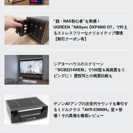
“脱・NAS初心者”を実感！
UGREEN「NASync DXP4800 GT」で叶え
るストレスフリーなクリエイティブ環境
【割引クーポン有】
シアターハウスのスクリーン
「WCB2214WEM」で100型＆高画質をリ
ビングに！ 壁投写との画質比較も
デノンAVアンプの次世代サウンドを牽引す
るミドルクラス『AVR-X3900H』堂々登
場！その真価を徹底レビュー