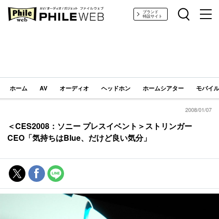
PHILE WEB｜AV/オーディオ/ガジェット
ブランド
特設サイト
ホーム
AV
オーディオ
ヘッドホン
ホームシアター
モバイル
2008/01/07
＜CES2008：ソニー プレスイベント＞ストリンガー
CEO「気持ちはBlue、だけど良い気分」