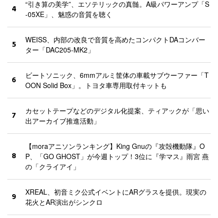
“引き算の美学”、エソテリックの真髄。A級パワーアンプ「S
4
-05XE」、魅惑の音質を聴く
WEISS、内部の改良で音質を高めたコンパクトDAコンバー
5
ター「DAC205-MK2」
ビートソニック、6mmアルミ筐体の車載サブウーファー「T
6
OON Solid Box」。トヨタ車専用取付キットも
カセットテープなどのデジタル化提案、ティアックが「思い
7
出アーカイブ推進活動」
【moraアニソンランキング】King Gnuの『攻殻機動隊』O
8
P、「GO GHOST」が今週トップ！3位に『学マス』雨宮 燕
の「クライアイ」
XREAL、初音ミク公式イベントにARグラスを提供。現実の
9
花火とAR演出がシンクロ