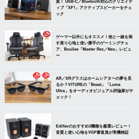
質！ USB-C／Bluetooth対応のクリエイテ
ィブ「XF1」アクティブスピーカーをチェ
ック
ゲーマー以外にもオススメ！他と一線を画
す座り心地と使い勝手のゲーミングチェ
ア、Boulies「Master Rex／Neo」レビュ
ー
AR／XRグラスはホームシアターの夢を見
るか？VITUREの「Beast」「Luma
Ultra」をオーディオビジュアル評論家がチ
ェック！
Edifierのおすすめ3機種を厳選レビュー！
音質と使い心地をVGP審査員が実機検証