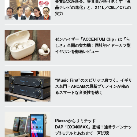
受賞記念座談会。審査員が語り尽くす「液
晶テレビの進化」と、X11L／C8L／C7Lの
実力
ゼンハイザー「ACCENTUM Clip」は『ら
しさ』全開の実力機！同社初イヤーカフ型
イヤホンを徹底レビュー
“Music First”のスピリッツ息づく。イギリ
ス名門・ARCAMの最新プリメインが秘め
るスマートな音楽性を聴く
iBassoからリミテッド
DAP「DX340MAX」登場！通常ラインナッ
プ3モデルとあわせて一斉試聴