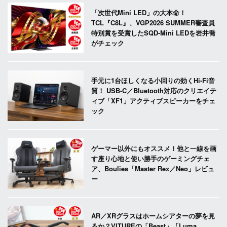
「次世代Mini LED」の大本命！
TCL『C8L』、VGP2026 SUMMER審査員
特別賞を受賞したSQD-Mini LEDを岩井喬
がチェック
手元に1台ほしくなる小回りの効くHi-Fi音
質！ USB-C／Bluetooth対応のクリエイテ
ィブ「XF1」アクティブスピーカーをチェ
ック
ゲーマー以外にもオススメ！他と一線を画
す座り心地と使い勝手のゲーミングチェ
ア、Boulies「Master Rex／Neo」レビュ
ー
AR／XRグラスはホームシアターの夢を見
るか？VITUREの「Beast」「Luma