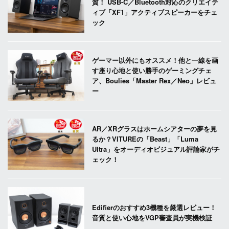
質！ USB-C／Bluetooth対応のクリエイテ
ィブ「XF1」アクティブスピーカーをチェ
ック
ゲーマー以外にもオススメ！他と一線を画
す座り心地と使い勝手のゲーミングチェ
ア、Boulies「Master Rex／Neo」レビュ
ー
AR／XRグラスはホームシアターの夢を見
るか？VITUREの「Beast」「Luma
Ultra」をオーディオビジュアル評論家がチ
ェック！
Edifierのおすすめ3機種を厳選レビュー！
音質と使い心地をVGP審査員が実機検証