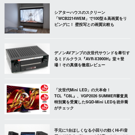
シアターハウスのスクリーン
「WCB2214WEM」で100型＆高画質をリ
ビングに！ 壁投写との画質比較も
デノンAVアンプの次世代サウンドを牽引す
るミドルクラス『AVR-X3900H』堂々登
場！その真価を徹底レビュー
「次世代Mini LED」の大本命！
TCL『C8L』、VGP2026 SUMMER審査員
特別賞を受賞したSQD-Mini LEDを岩井喬
がチェック
手元に1台ほしくなる小回りの効くHi-Fi音