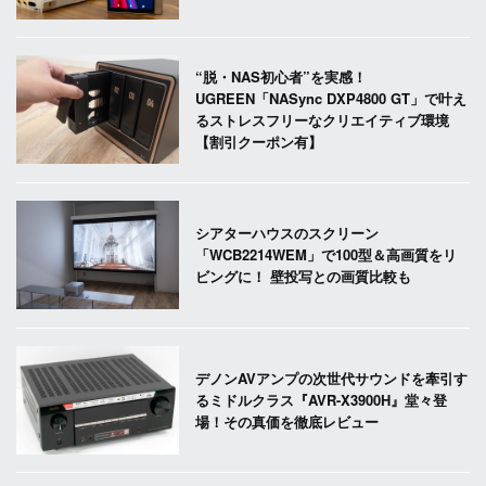
“脱・NAS初心者”を実感！
UGREEN「NASync DXP4800 GT」で叶え
るストレスフリーなクリエイティブ環境
【割引クーポン有】
シアターハウスのスクリーン
「WCB2214WEM」で100型＆高画質をリ
ビングに！ 壁投写との画質比較も
デノンAVアンプの次世代サウンドを牽引す
るミドルクラス『AVR-X3900H』堂々登
場！その真価を徹底レビュー