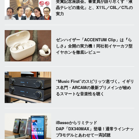
受賞記念座談会。審査員が語り尽くす「液
晶テレビの進化」と、X11L／C8L／C7Lの
実力
ゼンハイザー「ACCENTUM Clip」は『ら
しさ』全開の実力機！同社初イヤーカフ型
イヤホンを徹底レビュー
“Music First”のスピリッツ息づく。イギリ
ス名門・ARCAMの最新プリメインが秘め
るスマートな音楽性を聴く
iBassoからリミテッド
DAP「DX340MAX」登場！通常ラインナッ
プ3モデルとあわせて一斉試聴