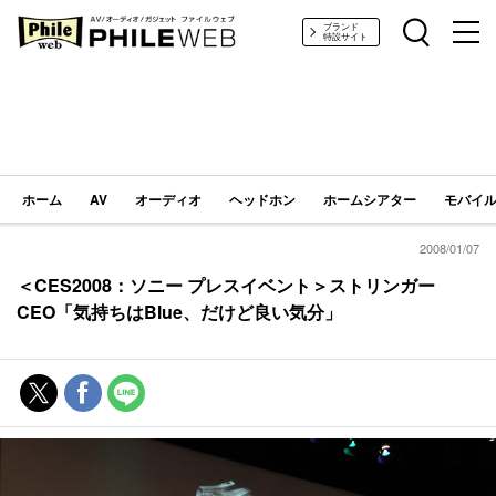
PHILE WEB｜AV/オーディオ/ガジェット
ブランド
特設サイト
ホーム
AV
オーディオ
ヘッドホン
ホームシアター
モバイル
2008/01/07
＜CES2008：ソニー プレスイベント＞ストリンガー
CEO「気持ちはBlue、だけど良い気分」