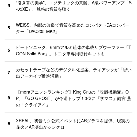
“引き算の美学”、エソテリックの真髄。A級パワーアンプ「S
4
-05XE」、魅惑の音質を聴く
WEISS、内部の改良で音質を高めたコンパクトDAコンバー
5
ター「DAC205-MK2」
ビートソニック、6mmアルミ筐体の車載サブウーファー「T
6
OON Solid Box」。トヨタ車専用取付キットも
カセットテープなどのデジタル化提案、ティアックが「思い
7
出アーカイブ推進活動」
【moraアニソンランキング】King Gnuの『攻殻機動隊』O
8
P、「GO GHOST」が今週トップ！3位に『学マス』雨宮 燕
の「クライアイ」
XREAL、初音ミク公式イベントにARグラスを提供。現実の
9
花火とAR演出がシンクロ