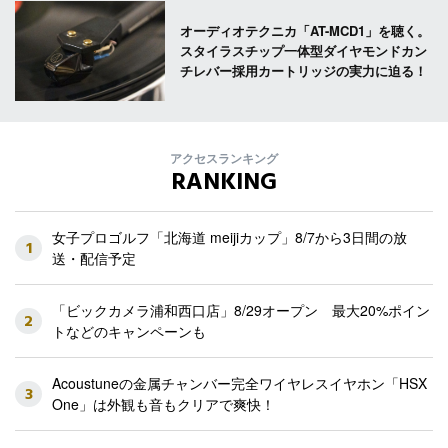
オーディオテクニカ「AT-MCD1」を聴く。
スタイラスチップ一体型ダイヤモンドカン
チレバー採用カートリッジの実力に迫る！
アクセスランキング
RANKING
女子プロゴルフ「北海道 meijiカップ」8/7から3日間の放
1
送・配信予定
「ビックカメラ浦和西口店」8/29オープン 最大20%ポイン
2
トなどのキャンペーンも
Acoustuneの金属チャンバー完全ワイヤレスイヤホン「HSX
3
One」は外観も音もクリアで爽快！