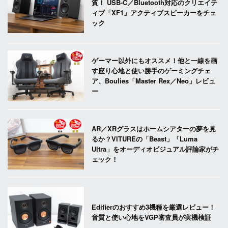
質！ USB-C／Bluetooth対応のクリエイテ
ィブ「XF1」アクティブスピーカーをチェ
ック
ゲーマー以外にもオススメ！他と一線を画
す座り心地と使い勝手のゲーミングチェ
ア、Boulies「Master Rex／Neo」レビュ
ー
AR／XRグラスはホームシアターの夢を見
るか？VITUREの「Beast」「Luma
Ultra」をオーディオビジュアル評論家がチ
ェック！
Edifierのおすすめ3機種を厳選レビュー！
音質と使い心地をVGP審査員が実機検証