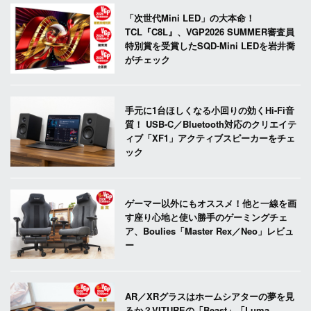
「次世代Mini LED」の大本命！
TCL『C8L』、VGP2026 SUMMER審査員
特別賞を受賞したSQD-Mini LEDを岩井喬
がチェック
手元に1台ほしくなる小回りの効くHi-Fi音
質！ USB-C／Bluetooth対応のクリエイテ
ィブ「XF1」アクティブスピーカーをチェ
ック
ゲーマー以外にもオススメ！他と一線を画
す座り心地と使い勝手のゲーミングチェ
ア、Boulies「Master Rex／Neo」レビュ
ー
AR／XRグラスはホームシアターの夢を見
るか？VITUREの「Beast」「Luma