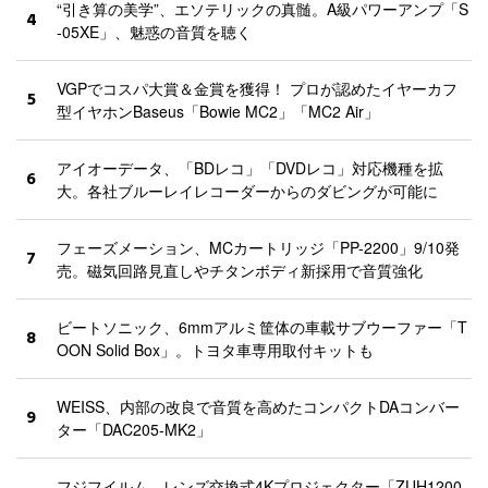
“引き算の美学”、エソテリックの真髄。A級パワーアンプ「S
4
-05XE」、魅惑の音質を聴く
VGPでコスパ大賞＆金賞を獲得！ プロが認めたイヤーカフ
5
型イヤホンBaseus「Bowie MC2」「MC2 Air」
アイオーデータ、「BDレコ」「DVDレコ」対応機種を拡
6
大。各社ブルーレイレコーダーからのダビングが可能に
フェーズメーション、MCカートリッジ「PP-2200」9/10発
7
売。磁気回路見直しやチタンボディ新採用で音質強化
ビートソニック、6mmアルミ筐体の車載サブウーファー「T
8
OON Solid Box」。トヨタ車専用取付キットも
WEISS、内部の改良で音質を高めたコンパクトDAコンバー
9
ター「DAC205-MK2」
フジフイルム、レンズ交換式4Kプロジェクター「ZUH1200