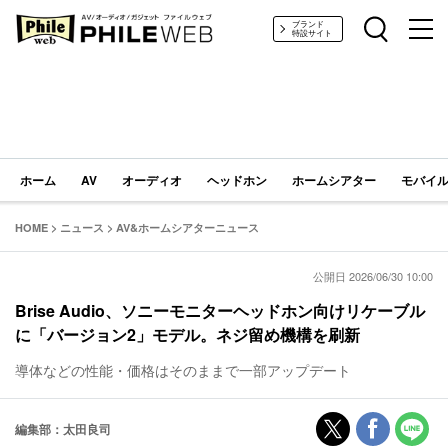
PHILE WEB｜AV/オーディオ/ガジェット
ブランド
特設サイト
ホーム
AV
オーディオ
ヘッドホン
ホームシアター
モバイル
HOME
>
ニュース
>
AV&ホームシアターニュース
公開日 2026/06/30 10:00
Brise Audio、ソニーモニターヘッドホン向けリケーブル
に「バージョン2」モデル。ネジ留め機構を刷新
導体などの性能・価格はそのままで一部アップデート
編集部：太田良司