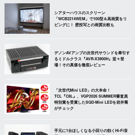
シアターハウスのスクリーン
「WCB2214WEM」で100型＆高画質をリ
ビングに！ 壁投写との画質比較も
デノンAVアンプの次世代サウンドを牽引す
るミドルクラス『AVR-X3900H』堂々登
場！その真価を徹底レビュー
「次世代Mini LED」の大本命！
TCL『C8L』、VGP2026 SUMMER審査員
特別賞を受賞したSQD-Mini LEDを岩井喬
がチェック
手元に1台ほしくなる小回りの効くHi-Fi音