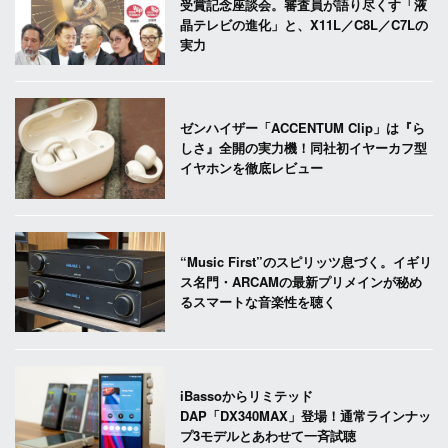
受賞記念座談会。審査員が語り尽くす「液
晶テレビの進化」と、X11L／C8L／C7Lの
実力
ゼンハイザー「ACCENTUM Clip」は『ら
しさ』全開の実力機！同社初イヤーカフ型
イヤホンを徹底レビュー
“Music First”のスピリッツ息づく。イギリ
ス名門・ARCAMの最新プリメインが秘め
るスマートな音楽性を聴く
iBassoからリミテッド
DAP「DX340MAX」登場！通常ラインナッ
プ3モデルとあわせて一斉試聴