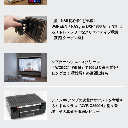
“脱・NAS初心者”を実感！
UGREEN「NASync DXP4800 GT」で叶え
るストレスフリーなクリエイティブ環境
【割引クーポン有】
シアターハウスのスクリーン
「WCB2214WEM」で100型＆高画質をリ
ビングに！ 壁投写との画質比較も
デノンAVアンプの次世代サウンドを牽引す
るミドルクラス『AVR-X3900H』堂々登
場！その真価を徹底レビュー