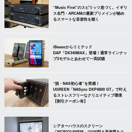
“Music First”のスピリッツ息づく。イギリ
ス名門・ARCAMの最新プリメインが秘め
るスマートな音楽性を聴く
iBassoからリミテッド
DAP「DX340MAX」登場！通常ラインナッ
プ3モデルとあわせて一斉試聴
“脱・NAS初心者”を実感！
UGREEN「NASync DXP4800 GT」で叶え
るストレスフリーなクリエイティブ環境
【割引クーポン有】
シアターハウスのスクリーン
「WCB2214WEM」で100型＆高画質をリ