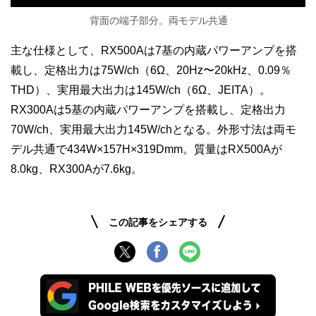
背面の端子部分。両モデル共通
主な仕様として、RX500Aは7基の内蔵パワーアンプを搭
載し、定格出力は75W/ch（6Ω、20Hz〜20kHz、0.09％
THD）、実用最大出力は145W/ch（6Ω、JEITA）。
RX300Aは5基の内蔵パワーアンプを搭載し、定格出力
70W/ch、実用最大出力145W/chとなる。外形寸法は両モ
デル共通で434W×157H×319Dmm。質量はRX500Aが
8.0kg、RX300Aが7.6kg。
この記事をシェアする