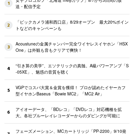
女子プロゴルフ「北海道 meijiカップ」8/7から3日間の放
1
送・配信予定
「ビックカメラ浦和西口店」8/29オープン 最大20%ポイン
2
トなどのキャンペーンも
Acoustuneの金属チャンバー完全ワイヤレスイヤホン「HSX
3
One」は外観も音もクリアで爽快！
“引き算の美学”、エソテリックの真髄。A級パワーアンプ「S
4
-05XE」、魅惑の音質を聴く
VGPでコスパ大賞＆金賞を獲得！ プロが認めたイヤーカフ
5
型イヤホンBaseus「Bowie MC2」「MC2 Air」
アイオーデータ、「BDレコ」「DVDレコ」対応機種を拡
6
大。各社ブルーレイレコーダーからのダビングが可能に
フェーズメーション、MCカートリッジ「PP-2200」9/10発