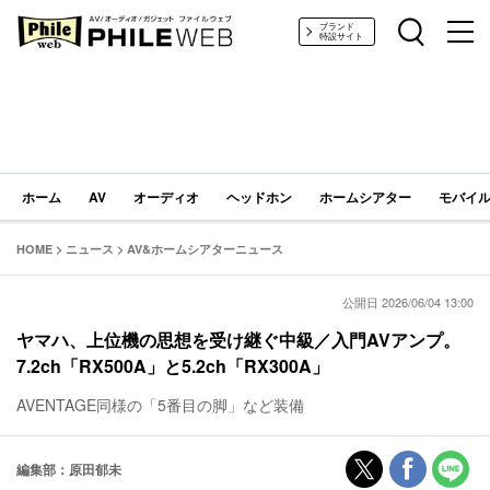
PHILE WEB｜AV/オーディオ/ガジェット
ブランド
特設サイト
ホーム
AV
オーディオ
ヘッドホン
ホームシアター
モバイル
HOME
>
ニュース
>
AV&ホームシアターニュース
公開日 2026/06/04 13:00
ヤマハ、上位機の思想を受け継ぐ中級／入門AVアンプ。
7.2ch「RX500A」と5.2ch「RX300A」
AVENTAGE同様の「5番目の脚」など装備
編集部：原田郁未