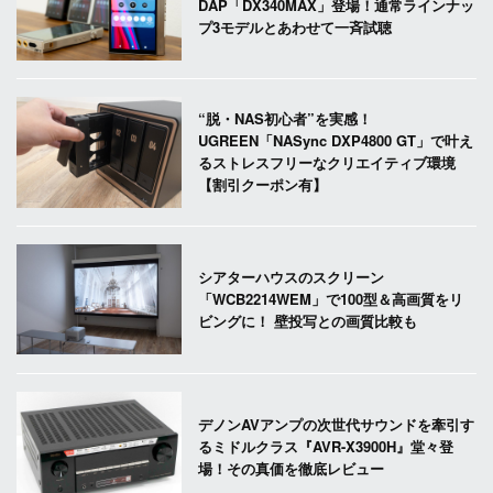
DAP「DX340MAX」登場！通常ラインナッ
プ3モデルとあわせて一斉試聴
“脱・NAS初心者”を実感！
UGREEN「NASync DXP4800 GT」で叶え
るストレスフリーなクリエイティブ環境
【割引クーポン有】
シアターハウスのスクリーン
「WCB2214WEM」で100型＆高画質をリ
ビングに！ 壁投写との画質比較も
デノンAVアンプの次世代サウンドを牽引す
るミドルクラス『AVR-X3900H』堂々登
場！その真価を徹底レビュー