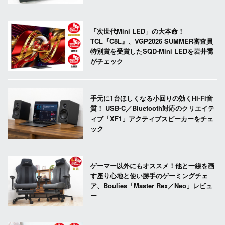
「次世代Mini LED」の大本命！
TCL『C8L』、VGP2026 SUMMER審査員
特別賞を受賞したSQD-Mini LEDを岩井喬
がチェック
手元に1台ほしくなる小回りの効くHi-Fi音
質！ USB-C／Bluetooth対応のクリエイテ
ィブ「XF1」アクティブスピーカーをチェ
ック
ゲーマー以外にもオススメ！他と一線を画
す座り心地と使い勝手のゲーミングチェ
ア、Boulies「Master Rex／Neo」レビュ
ー