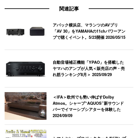
関連記事
アバック横浜店、マランツのAVプリ
「AV 30」をYAMAHAの11chパワーアン
プで聴くイベント。5/23開催
2026/05/15
自動音場補正機能「YPAO」を搭載した
ヤマハのアンプが人気＜販売店の声・売
れ筋ランキング8月＞
2025/09/29
＜IFA＞欧州でも勢い伸ばすDolby
Atmos。シャープ“AQUOS”新サウンド
バーでイマーシブシアターを体験した
2024/09/09