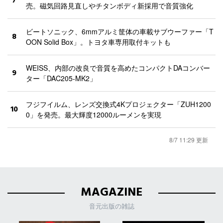
7
売。磁気回路見直しやチタンボディ新採用で音質強化
ビートソニック、6mmアルミ筐体の車載サブウーファー「T
8
OON Solid Box」。トヨタ車専用取付キットも
WEISS、内部の改良で音質を高めたコンパクトDAコンバー
9
ター「DAC205-MK2」
フジフイルム、レンズ交換式4Kプロジェクター「ZUH1200
10
0」を発売。最大輝度12000ルーメンを実現
8/7 11:29 更新
MAGAZINE
音元出版の雑誌