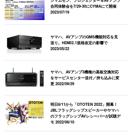
シマムセン、プロジェクター＆AVアンプ
合同体験会を7/29-30にCYMAにて開催
2023/07/19
ヤマハ、AVアンプのQMS機能対応を見
送り。HDMI2.1規格改定の影響で
2023/05/22
ヤマハ、AVアンプ3機種の基板交換対応
をサービスセンター送付／持ち込みに変
更
2022/09/29
明日6/11から「OTOTEN 2022」開幕！
JBLフラッグシップスピーカーやヤマハ
のフラッグシップAVレシーバーが試聴デ
モ
2022/06/10