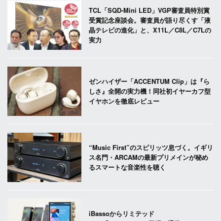
TCL「SQD-Mini LED」VGP審査員特別賞
受賞記念座談会。審査員が語り尽くす「液
晶テレビの進化」と、X11L／C8L／C7Lの
実力
ゼンハイザー「ACCENTUM Clip」は『ら
しさ』全開の実力機！同社初イヤーカフ型
イヤホンを徹底レビュー
“Music First”のスピリッツ息づく。イギリ
ス名門・ARCAMの最新プリメインが秘め
るスマートな音楽性を聴く
iBassoからリミテッド