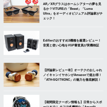
AR／XRグラスはホームシアターの夢を見
るか？VITUREの「Beast」「Luma
Ultra」をオーディオビジュアル評論家がチ
ェック！
Edifierのおすすめ3機種を厳選レビュー！
音質と使い心地をVGP審査員が実機検証
【評論家レビュー有】オーテクのおしゃれ
ノイキャンイヤホンがAmazonで超お得！
「ATH-SQ1TW2NC」の魅力を徹底解説！
【期間限定クーポン情報も】日常からスポ
ーツまで！ タフで多機能な「Amazfit