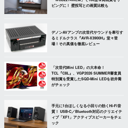
ビングに！ 壁投写との画質比較も
デノンAVアンプの次世代サウンドを牽引す
るミドルクラス『AVR-X3900H』堂々登
場！その真価を徹底レビュー
「次世代Mini LED」の大本命！
TCL『C8L』、VGP2026 SUMMER審査員
特別賞を受賞したSQD-Mini LEDを岩井喬
がチェック
手元に1台ほしくなる小回りの効くHi-Fi音
質！ USB-C／Bluetooth対応のクリエイテ
ィブ「XF1」アクティブスピーカーをチェ
ック