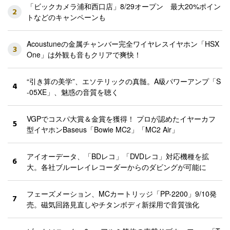
「ビックカメラ浦和西口店」8/29オープン 最大20%ポイン
2
トなどのキャンペーンも
Acoustuneの金属チャンバー完全ワイヤレスイヤホン「HSX
3
One」は外観も音もクリアで爽快！
“引き算の美学”、エソテリックの真髄。A級パワーアンプ「S
4
-05XE」、魅惑の音質を聴く
VGPでコスパ大賞＆金賞を獲得！ プロが認めたイヤーカフ
5
型イヤホンBaseus「Bowie MC2」「MC2 Air」
アイオーデータ、「BDレコ」「DVDレコ」対応機種を拡
6
大。各社ブルーレイレコーダーからのダビングが可能に
フェーズメーション、MCカートリッジ「PP-2200」9/10発
7
売。磁気回路見直しやチタンボディ新採用で音質強化