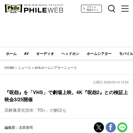
PHILE WEB｜AV/オーディオ/ガジェット
ブランド
特設サイト
ホーム
AV
オーディオ
ヘッドホン
ホームシアター
モバイル
HOME
>
ニュース
>
AV&ホームシアターニュース
公開日 2026/03/13 13:00
『呪怨』を「VHS」で劇場上映。4K『呪怨2』との検証上
映会3/25開催
高解像度化技術「RS+」の解説も
編集部：太田良司