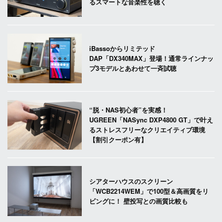
るスマートな音楽性を聴く
iBassoからリミテッド
DAP「DX340MAX」登場！通常ラインナッ
プ3モデルとあわせて一斉試聴
“脱・NAS初心者”を実感！
UGREEN「NASync DXP4800 GT」で叶え
るストレスフリーなクリエイティブ環境
【割引クーポン有】
シアターハウスのスクリーン
「WCB2214WEM」で100型＆高画質をリ
ビングに！ 壁投写との画質比較も