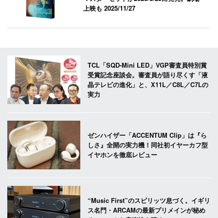
上映も
2025/11/27
TCL「SQD-Mini LED」VGP審査員特別賞
受賞記念座談会。審査員が語り尽くす「液
晶テレビの進化」と、X11L／C8L／C7Lの
実力
ゼンハイザー「ACCENTUM Clip」は『ら
しさ』全開の実力機！同社初イヤーカフ型
イヤホンを徹底レビュー
“Music First”のスピリッツ息づく。イギリ
ス名門・ARCAMの最新プリメインが秘め