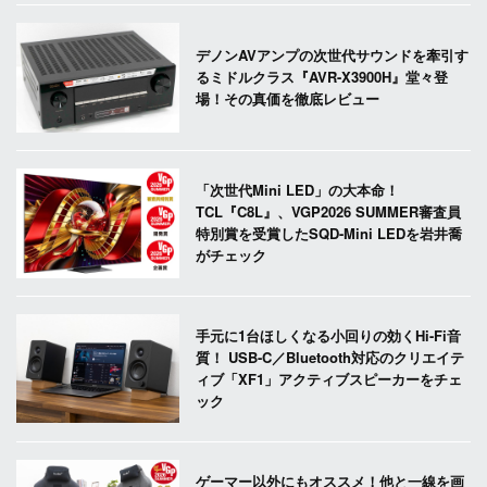
デノンAVアンプの次世代サウンドを牽引す
るミドルクラス『AVR-X3900H』堂々登
場！その真価を徹底レビュー
「次世代Mini LED」の大本命！
TCL『C8L』、VGP2026 SUMMER審査員
特別賞を受賞したSQD-Mini LEDを岩井喬
がチェック
手元に1台ほしくなる小回りの効くHi-Fi音
質！ USB-C／Bluetooth対応のクリエイテ
ィブ「XF1」アクティブスピーカーをチェ
ック
ゲーマー以外にもオススメ！他と一線を画