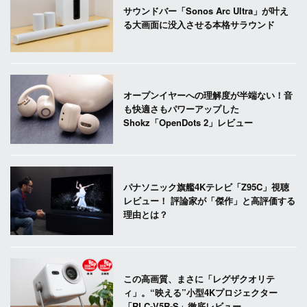
サウンドバー「Sonos Arc Ultra」が叶え
る大画面に没入させる本格サラウンド
オープンイヤーへの理解度が半端ない！音
も快適さもパワーアップした
Shokz「OpenDots 2」レビュー
パナソニック旗艦4Kテレビ「Z95C」視聴
レビュー！ 評論家が「傑作」と高評価する
理由とは？
この高画質、まさに「レグザクオリテ
ィ」。“映える”小型4Kプロジェクター
「RLC-V5R-S」徹底レビュー