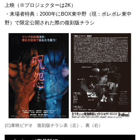
上映（※プロジェクターは2K）
・来場者特典：2000年にBOX東中野（現：ポレポレ東中
野）で限定公開された際の復刻版チラシ
(C)東映ビデオ 復刻版チラシ表（左）、裏（右）