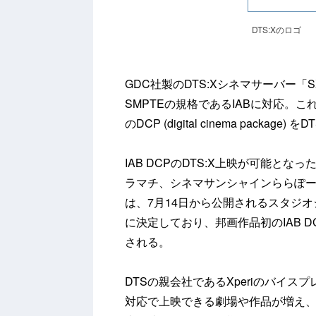
DTS:Xのロゴ
GDC社製のDTS:Xシネマサーバー「
SMPTEの規格であるIABに対応。
のDCP (digital cinema pac
IAB DCPのDTS:X上映が可能と
ラマチ、シネマサンシャインららぽーと沼
は、7月14日から公開されるスタジ
に決定しており、邦画作品初のIAB D
される。
DTSの親会社であるXperiのバイス
対応で上映できる劇場や作品が増え