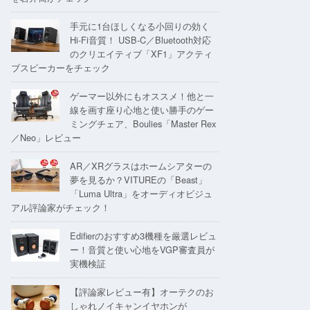
手元に1台ほしくなる小回りの効く
Hi-Fi音質！ USB-C／Bluetooth対応
のクリエイティブ「XF1」アクティ
ブスピーカーをチェック
ゲーマー以外にもオススメ！他と一
線を画す座り心地と使い勝手のゲー
ミングチェア、Boulies「Master Rex
／Neo」レビュー
AR／XRグラスはホームシアターの
夢を見るか？VITUREの「Beast」
「Luma Ultra」をオーディオビジュ
アル評論家がチェック！
Edifierのおすすめ3機種を厳選レビュ
ー！音質と使い心地をVGP審査員が
実機検証
【評論家レビュー有】オーテクのお
しゃれノイキャンイヤホンが