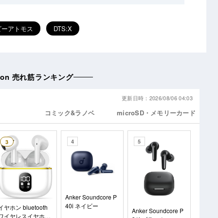
ビーアトモス
DTS:X