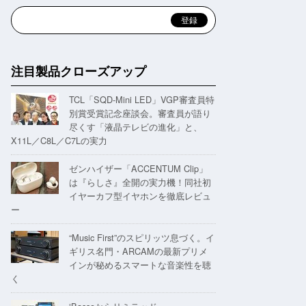
注目製品クローズアップ
TCL「SQD-Mini LED」VGP審査員特
別賞受賞記念座談会。審査員が語り
尽くす「液晶テレビの進化」と、
X11L／C8L／C7Lの実力
ゼンハイザー「ACCENTUM Clip」
は『らしさ』全開の実力機！同社初
イヤーカフ型イヤホンを徹底レビュ
ー
“Music First”のスピリッツ息づく。イ
ギリス名門・ARCAMの最新プリメ
インが秘めるスマートな音楽性を聴
く