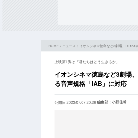
HOME
>
ニュース
> イオンシネマ徳島など3劇場、DTS:
上映第1弾は『君たちはどう生きるか』
イオンシネマ徳島など3劇場、
る音声規格「IAB」に対応
編集部：小野佳希
公開日 2023/07/07 20:36