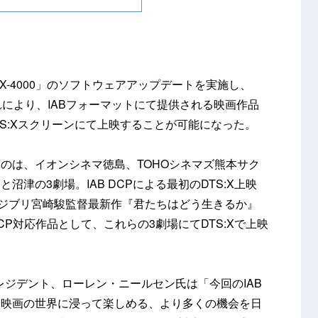
SX-4000」のソフトウェアアップデートを実施し、
これにより、IABフォーマットにて提供される映画作品
kage) をDTS:Xスクリーンにて上映することが可能になった。
なったのは、イオンシネマ徳島、TOHOシネマズ熊本サク
津の3劇場。IAB DCPによる最初のDTS:X上映
オジブリ宮崎駿監督最新作『君たちはどう生きるか』
CP対応作品として、これらの3劇場にてDTS:Xで上映
プレジデント、ローレン・ニールセン氏は「今回のIAB
、映画の世界に浸って楽しめる、より多くの機会を日