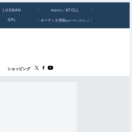
LUXMAN
moon／ATOLL
SPL
オーディオ買取
byオーディオランド
ス
ショッピング