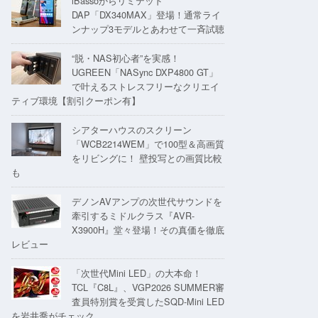
iBassoからリミテッド
DAP「DX340MAX」登場！通常ライ
ンナップ3モデルとあわせて一斉試聴
“脱・NAS初心者”を実感！
UGREEN「NASync DXP4800 GT」
で叶えるストレスフリーなクリエイ
ティブ環境【割引クーポン有】
シアターハウスのスクリーン
「WCB2214WEM」で100型＆高画質
をリビングに！ 壁投写との画質比較
も
デノンAVアンプの次世代サウンドを
牽引するミドルクラス『AVR-
X3900H』堂々登場！その真価を徹底
レビュー
「次世代Mini LED」の大本命！
TCL『C8L』、VGP2026 SUMMER審
査員特別賞を受賞したSQD-Mini LED
を岩井喬がチェック