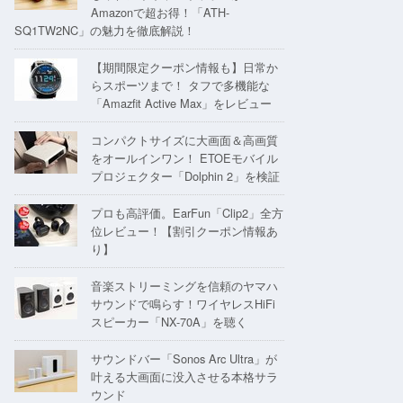
Amazonで超お得！「ATH-
SQ1TW2NC」の魅力を徹底解説！
【期間限定クーポン情報も】日常か
らスポーツまで！ タフで多機能な
「Amazfit Active Max」をレビュー
コンパクトサイズに大画面＆高画質
をオールインワン！ ETOEモバイル
プロジェクター「Dolphin 2」を検証
プロも高評価。EarFun「Clip2」全方
位レビュー！【割引クーポン情報あ
り】
音楽ストリーミングを信頼のヤマハ
サウンドで鳴らす！ワイヤレスHiFi
スピーカー「NX-70A」を聴く
サウンドバー「Sonos Arc Ultra」が
叶える大画面に没入させる本格サラ
ウンド