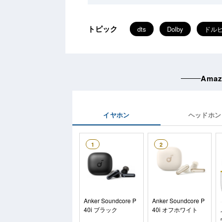
トピック
dts
Dolby
ドル