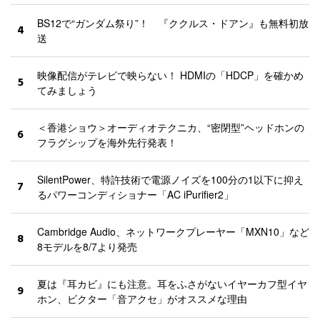
BS12で“ガンダム祭り”！ 『ククルス・ドアン』も無料初放
4
送
映像配信がテレビで映らない！ HDMIの「HDCP」を確かめ
5
てみましょう
＜香港ショウ＞オーディオテクニカ、“密閉型”ヘッドホンの
6
フラグシップを海外先行発表！
SilentPower、特許技術で電源ノイズを100分の1以下に抑え
7
るパワーコンディショナー「AC iPurifier2」
Cambridge Audio、ネットワークプレーヤー「MXN10」など
8
8モデルを8/7より発売
夏は『耳カビ』にも注意。耳をふさがないイヤーカフ型イヤ
9
ホン、ビクター「音アクセ」がオススメな理由