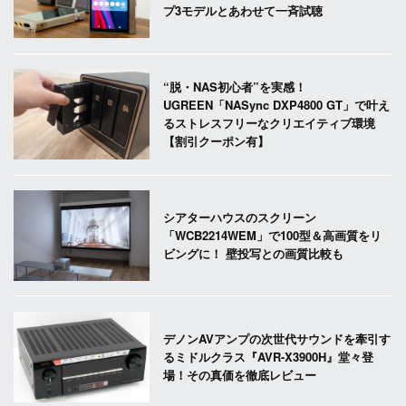
プ3モデルとあわせて一斉試聴
“脱・NAS初心者”を実感！
UGREEN「NASync DXP4800 GT」で叶え
るストレスフリーなクリエイティブ環境
【割引クーポン有】
シアターハウスのスクリーン
「WCB2214WEM」で100型＆高画質をリ
ビングに！ 壁投写との画質比較も
デノンAVアンプの次世代サウンドを牽引す
るミドルクラス『AVR-X3900H』堂々登
場！その真価を徹底レビュー