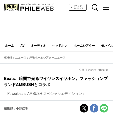
PHILE WEB｜AV/オーディオ/ガジェット
ブランド
特設サイト
ホーム
AV
オーディオ
ヘッドホン
ホームシアター
モバイル
HOME
>
ニュース
>
AV&ホームシアターニュース
公開日 2020/11/18 00:00
Beats、暗闇で光るワイヤレスイヤホン。ファッションブ
ランドAMBUSHとコラボ
「Powerbeats AMBUSH スペシャルエディション」
編集部：小野佳希