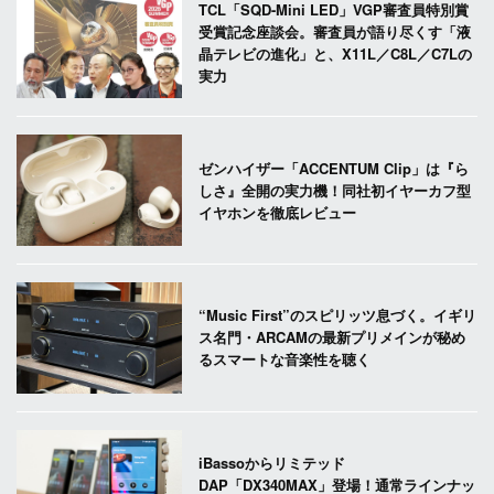
TCL「SQD-Mini LED」VGP審査員特別賞
受賞記念座談会。審査員が語り尽くす「液
晶テレビの進化」と、X11L／C8L／C7Lの
実力
ゼンハイザー「ACCENTUM Clip」は『ら
しさ』全開の実力機！同社初イヤーカフ型
イヤホンを徹底レビュー
“Music First”のスピリッツ息づく。イギリ
ス名門・ARCAMの最新プリメインが秘め
るスマートな音楽性を聴く
iBassoからリミテッド
DAP「DX340MAX」登場！通常ラインナッ