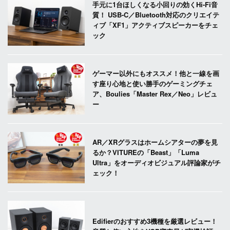
手元に1台ほしくなる小回りの効くHi-Fi音
質！ USB-C／Bluetooth対応のクリエイテ
ィブ「XF1」アクティブスピーカーをチェ
ック
ゲーマー以外にもオススメ！他と一線を画
す座り心地と使い勝手のゲーミングチェ
ア、Boulies「Master Rex／Neo」レビュ
ー
AR／XRグラスはホームシアターの夢を見
るか？VITUREの「Beast」「Luma
Ultra」をオーディオビジュアル評論家がチ
ェック！
Edifierのおすすめ3機種を厳選レビュー！