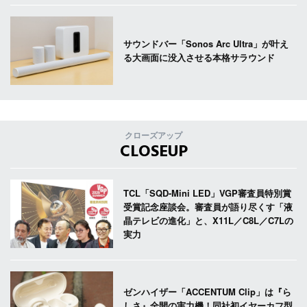
サウンドバー「Sonos Arc Ultra」が叶え
る大画面に没入させる本格サラウンド
クローズアップ
CLOSEUP
TCL「SQD-Mini LED」VGP審査員特別賞
受賞記念座談会。審査員が語り尽くす「液
晶テレビの進化」と、X11L／C8L／C7Lの
実力
ゼンハイザー「ACCENTUM Clip」は『ら
しさ』全開の実力機！同社初イヤーカフ型