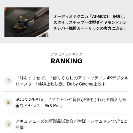
オーディオテクニカ「AT-MCD1」を聴く。
スタイラスチップ一体型ダイヤモンドカン
チレバー採用カートリッジの実力に迫る！
アクセスランキング
RANKING
『耳をすませば』『借りぐらしのアリエッティ』4Kデジタル
1
リマスターIMAX上映決定。Dolby Cinema上映も
SOUNDPEATS、ノイキャンや音質が強化された全部入り完
2
全ワイヤレス「Air6 Pro」
アキュフェーズの新製品試聴会が大阪・シマムセンで9/12に
3
開催