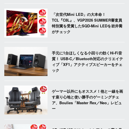
「次世代Mini LED」の大本命！
TCL『C8L』、VGP2026 SUMMER審査員
特別賞を受賞したSQD-Mini LEDを岩井喬
がチェック
手元に1台ほしくなる小回りの効くHi-Fi音
質！ USB-C／Bluetooth対応のクリエイテ
ィブ「XF1」アクティブスピーカーをチェ
ック
ゲーマー以外にもオススメ！他と一線を画
す座り心地と使い勝手のゲーミングチェ
ア、Boulies「Master Rex／Neo」レビュ
ー