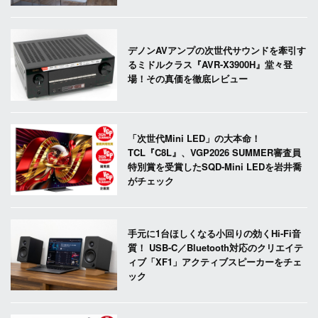
デノンAVアンプの次世代サウンドを牽引す
るミドルクラス『AVR-X3900H』堂々登
場！その真価を徹底レビュー
「次世代Mini LED」の大本命！
TCL『C8L』、VGP2026 SUMMER審査員
特別賞を受賞したSQD-Mini LEDを岩井喬
がチェック
手元に1台ほしくなる小回りの効くHi-Fi音
質！ USB-C／Bluetooth対応のクリエイテ
ィブ「XF1」アクティブスピーカーをチェ
ック