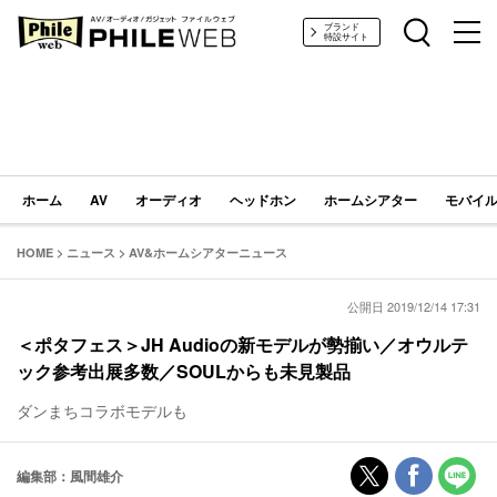
PHILE WEB｜AV/オーディオ/ガジェット
ブランド
特設サイト
ホーム
AV
オーディオ
ヘッドホン
ホームシアター
モバイル
HOME
>
ニュース
>
AV&ホームシアターニュース
公開日 2019/12/14 17:31
＜ポタフェス＞JH Audioの新モデルが勢揃い／オウルテ
ック参考出展多数／SOULからも未見製品
ダンまちコラボモデルも
編集部：風間雄介