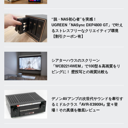
“脱・NAS初心者”を実感！
UGREEN「NASync DXP4800 GT」で叶え
るストレスフリーなクリエイティブ環境
【割引クーポン有】
シアターハウスのスクリーン
「WCB2214WEM」で100型＆高画質をリ
ビングに！ 壁投写との画質比較も
デノンAVアンプの次世代サウンドを牽引す
るミドルクラス『AVR-X3900H』堂々登
場！その真価を徹底レビュー