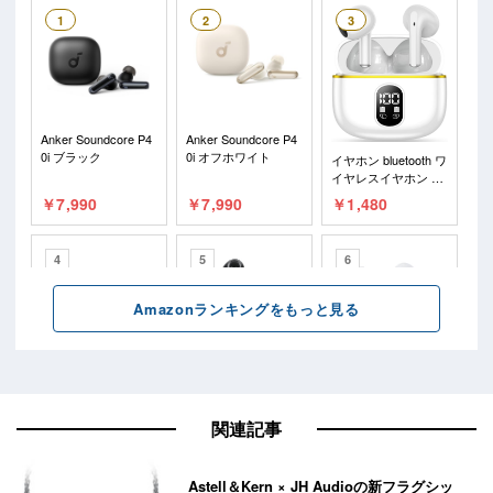
関連記事
Astell＆Kern × JH Audioの新フラグシッ