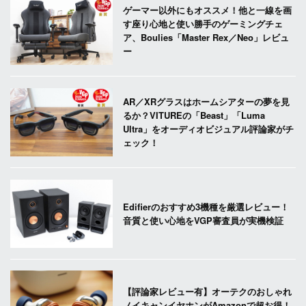
ゲーマー以外にもオススメ！他と一線を画
す座り心地と使い勝手のゲーミングチェ
ア、Boulies「Master Rex／Neo」レビュ
ー
AR／XRグラスはホームシアターの夢を見
るか？VITUREの「Beast」「Luma
Ultra」をオーディオビジュアル評論家がチ
ェック！
Edifierのおすすめ3機種を厳選レビュー！
音質と使い心地をVGP審査員が実機検証
【評論家レビュー有】オーテクのおしゃれ
ノイキャンイヤホンがAmazonで超お得！