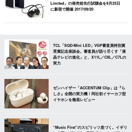
Limited」の発売前先行試聴会を9月25日
に新宿で開催
2017/09/20
TCL「SQD-Mini LED」VGP審査員特別賞
受賞記念座談会。審査員が語り尽くす「液
晶テレビの進化」と、X11L／C8L／C7Lの
実力
ゼンハイザー「ACCENTUM Clip」は『ら
しさ』全開の実力機！同社初イヤーカフ型
イヤホンを徹底レビュー
“Music First”のスピリッツ息づく。イギリ