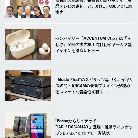
晶テレビの進化」と、X11L／C8L／C7Lの
実力
ゼンハイザー「ACCENTUM Clip」は『ら
しさ』全開の実力機！同社初イヤーカフ型
イヤホンを徹底レビュー
“Music First”のスピリッツ息づく。イギリ
ス名門・ARCAMの最新プリメインが秘め
るスマートな音楽性を聴く
iBassoからリミテッド
DAP「DX340MAX」登場！通常ラインナッ
プ3モデルとあわせて一斉試聴