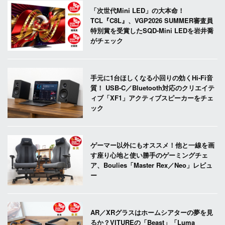
「次世代Mini LED」の大本命！
TCL『C8L』、VGP2026 SUMMER審査員
特別賞を受賞したSQD-Mini LEDを岩井喬
がチェック
手元に1台ほしくなる小回りの効くHi-Fi音
質！ USB-C／Bluetooth対応のクリエイテ
ィブ「XF1」アクティブスピーカーをチェ
ック
ゲーマー以外にもオススメ！他と一線を画
す座り心地と使い勝手のゲーミングチェ
ア、Boulies「Master Rex／Neo」レビュ
ー
AR／XRグラスはホームシアターの夢を見
るか？VITUREの「Beast」「Luma