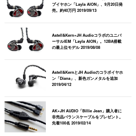
プイヤホン「Layla AION」、9月20日発
売。約40万円
2019/09/13
Astell&Kern×JH Audioコラボのユニバ
ーサルIEM「Layla AION」。12BA搭載
の最上位モデル
2019/08/08
Astell&KernとJH Audioのコラボイヤホ
ン「Diana」、新色ガンメタルを追加
2019/04/12
AK×JH AUDIO「Billie Jean」購入者に
非売品バランスケーブルをプレゼント。
先着100名
2019/02/14