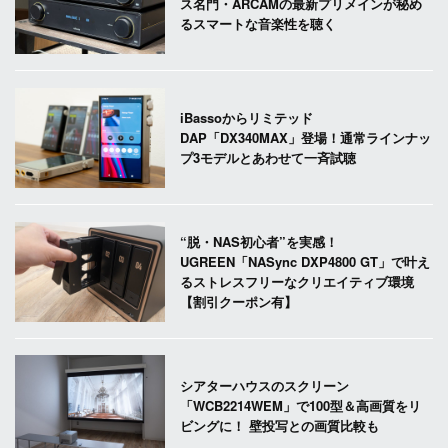
ス名門・ARCAMの最新プリメインが秘め
るスマートな音楽性を聴く
iBassoからリミテッド
DAP「DX340MAX」登場！通常ラインナッ
プ3モデルとあわせて一斉試聴
“脱・NAS初心者”を実感！
UGREEN「NASync DXP4800 GT」で叶え
るストレスフリーなクリエイティブ環境
【割引クーポン有】
シアターハウスのスクリーン
「WCB2214WEM」で100型＆高画質をリ
ビングに！ 壁投写との画質比較も