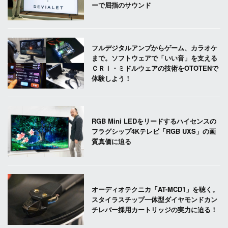
ーで屈指のサウンド
フルデジタルアンプからゲーム、カラオケ
まで。ソフトウェアで「いい音」を支える
ＣＲＩ・ミドルウェアの技術をOTOTENで
体験しよう！
RGB Mini LEDをリードするハイセンスの
フラグシップ4Kテレビ「RGB UXS」の画
質真価に迫る
オーディオテクニカ「AT-MCD1」を聴く。
スタイラスチップ一体型ダイヤモンドカン
チレバー採用カートリッジの実力に迫る！