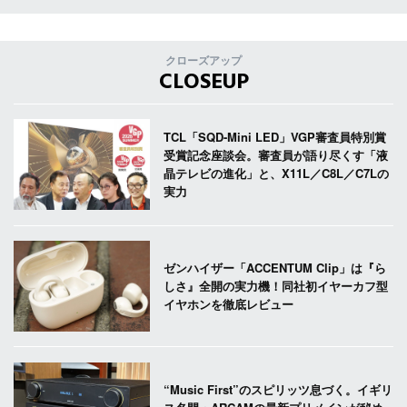
クローズアップ
CLOSEUP
TCL「SQD-Mini LED」VGP審査員特別賞
受賞記念座談会。審査員が語り尽くす「液
晶テレビの進化」と、X11L／C8L／C7Lの
実力
ゼンハイザー「ACCENTUM Clip」は『ら
しさ』全開の実力機！同社初イヤーカフ型
イヤホンを徹底レビュー
“Music First”のスピリッツ息づく。イギリ