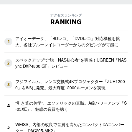
アクセスランキング
RANKING
アイオーデータ、「BDレコ」「DVDレコ」対応機種を拡
1
大。各社ブルーレイレコーダーからのダビングが可能に
スペックアップで“脱・NAS初心者”を実感！UGREEN「NAS
2
ync DXP4800 GT」レビュー
フジフイルム、レンズ交換式4Kプロジェクター「ZUH1200
3
0」を8/6に発売。最大輝度12000ルーメンを実現
“引き算の美学”、エソテリックの真髄。A級パワーアンプ「S
4
-05XE」、魅惑の音質を聴く
WEISS、内部の改良で音質を高めたコンパクトDAコンバー
5
ター「DAC205-MK2」