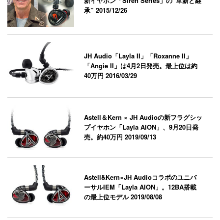
新イヤホン「Siren Series」の“革新と継
承”
2015/12/26
JH Audio「Layla II」「Roxanne II」
「Angie II」は4月2日発売。最上位は約
40万円
2016/03/29
Astell＆Kern × JH Audioの新フラグシッ
プイヤホン「Layla AION」、9月20日発
売。約40万円
2019/09/13
Astell&Kern×JH Audioコラボのユニバ
ーサルIEM「Layla AION」。12BA搭載
の最上位モデル
2019/08/08