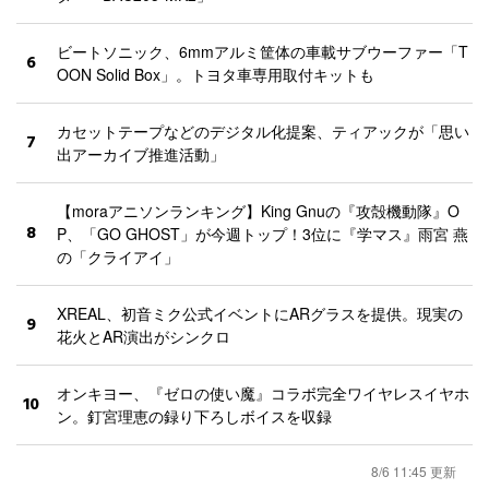
ビートソニック、6mmアルミ筐体の車載サブウーファー「T
6
OON Solid Box」。トヨタ車専用取付キットも
カセットテープなどのデジタル化提案、ティアックが「思い
7
出アーカイブ推進活動」
【moraアニソンランキング】King Gnuの『攻殻機動隊』O
8
P、「GO GHOST」が今週トップ！3位に『学マス』雨宮 燕
の「クライアイ」
XREAL、初音ミク公式イベントにARグラスを提供。現実の
9
花火とAR演出がシンクロ
オンキヨー、『ゼロの使い魔』コラボ完全ワイヤレスイヤホ
10
ン。釘宮理恵の録り下ろしボイスを収録
8/6 11:45 更新