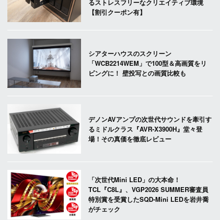
るストレスフリーなクリエイティブ環境
【割引クーポン有】
シアターハウスのスクリーン
「WCB2214WEM」で100型＆高画質をリ
ビングに！ 壁投写との画質比較も
デノンAVアンプの次世代サウンドを牽引す
るミドルクラス『AVR-X3900H』堂々登
場！その真価を徹底レビュー
「次世代Mini LED」の大本命！
TCL『C8L』、VGP2026 SUMMER審査員
特別賞を受賞したSQD-Mini LEDを岩井喬
がチェック