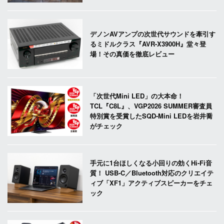
デノンAVアンプの次世代サウンドを牽引す
るミドルクラス『AVR-X3900H』堂々登
場！その真価を徹底レビュー
「次世代Mini LED」の大本命！
TCL『C8L』、VGP2026 SUMMER審査員
特別賞を受賞したSQD-Mini LEDを岩井喬
がチェック
手元に1台ほしくなる小回りの効くHi-Fi音
質！ USB-C／Bluetooth対応のクリエイテ
ィブ「XF1」アクティブスピーカーをチェ
ック