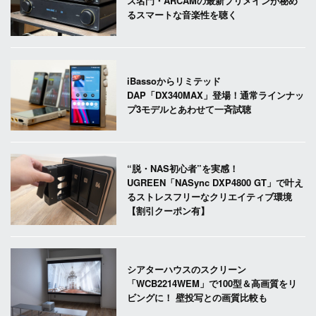
ス名門・ARCAMの最新プリメインが秘め
るスマートな音楽性を聴く
iBassoからリミテッド
DAP「DX340MAX」登場！通常ラインナッ
プ3モデルとあわせて一斉試聴
“脱・NAS初心者”を実感！
UGREEN「NASync DXP4800 GT」で叶え
るストレスフリーなクリエイティブ環境
【割引クーポン有】
シアターハウスのスクリーン
「WCB2214WEM」で100型＆高画質をリ
ビングに！ 壁投写との画質比較も