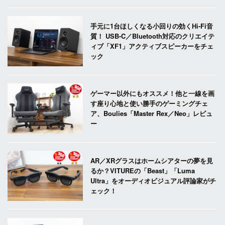
手元に1台ほしくなる小回りの効くHi-Fi音
質！ USB-C／Bluetooth対応のクリエイテ
ィブ「XF1」アクティブスピーカーをチェ
ック
ゲーマー以外にもオススメ！他と一線を画
す座り心地と使い勝手のゲーミングチェ
ア、Boulies「Master Rex／Neo」レビュ
ー
AR／XRグラスはホームシアターの夢を見
るか？VITUREの「Beast」「Luma
Ultra」をオーディオビジュアル評論家がチ
ェック！