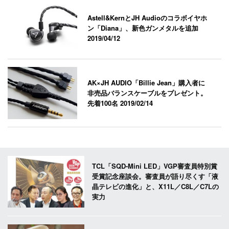
Astell&KernとJH Audioのコラボイヤホ
ン「Diana」、新色ガンメタルを追加
2019/04/12
AK×JH AUDIO「Billie Jean」購入者に
非売品バランスケーブルをプレゼント。
先着100名
2019/02/14
TCL「SQD-Mini LED」VGP審査員特別賞
受賞記念座談会。審査員が語り尽くす「液
晶テレビの進化」と、X11L／C8L／C7Lの
実力