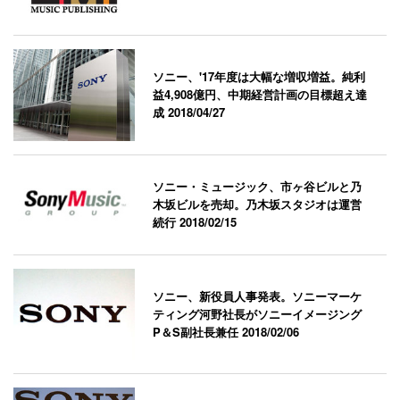
ソニー、'17年度は大幅な増収増益。純利
益4,908億円、中期経営計画の目標超え達
成
2018/04/27
ソニー・ミュージック、市ヶ谷ビルと乃
木坂ビルを売却。乃木坂スタジオは運営
続行
2018/02/15
ソニー、新役員人事発表。ソニーマーケ
ティング河野社長がソニーイメージング
P＆S副社長兼任
2018/02/06