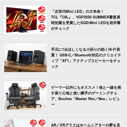
「次世代Mini LED」の大本命！
TCL『C8L』、VGP2026 SUMMER審査員
特別賞を受賞したSQD-Mini LEDを岩井喬
がチェック
手元に1台ほしくなる小回りの効くHi-Fi音
質！ USB-C／Bluetooth対応のクリエイテ
ィブ「XF1」アクティブスピーカーをチェ
ック
ゲーマー以外にもオススメ！他と一線を画
す座り心地と使い勝手のゲーミングチェ
ア、Boulies「Master Rex／Neo」レビュ
ー
AR／XRグラスはホームシアターの夢を見