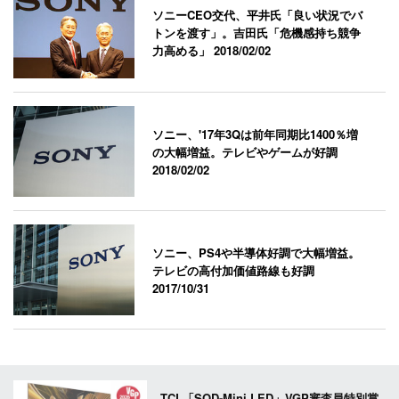
ソニーCEO交代、平井氏「良い状況でバ
トンを渡す」。吉田氏「危機感持ち競争
力高める」
2018/02/02
ソニー、'17年3Qは前年同期比1400％増
の大幅増益。テレビやゲームが好調
2018/02/02
ソニー、PS4や半導体好調で大幅増益。
テレビの高付加価値路線も好調
2017/10/31
TCL「SQD-Mini LED」VGP審査員特別賞