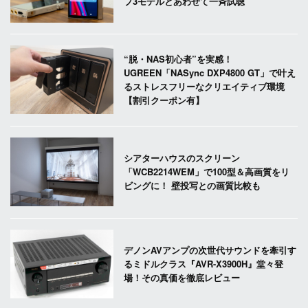
プ3モデルとあわせて一斉試聴
“脱・NAS初心者”を実感！
UGREEN「NASync DXP4800 GT」で叶え
るストレスフリーなクリエイティブ環境
【割引クーポン有】
シアターハウスのスクリーン
「WCB2214WEM」で100型＆高画質をリ
ビングに！ 壁投写との画質比較も
デノンAVアンプの次世代サウンドを牽引す
るミドルクラス『AVR-X3900H』堂々登
場！その真価を徹底レビュー