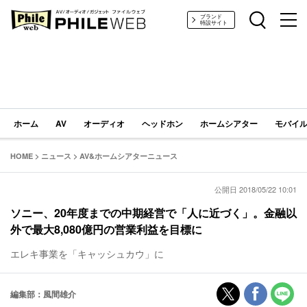
PHILE WEB｜AV/オーディオ/ガジェット
ブランド
特設サイト
ホーム
AV
オーディオ
ヘッドホン
ホームシアター
モバイル
HOME
>
ニュース
>
AV&ホームシアターニュース
公開日 2018/05/22 10:01
ソニー、20年度までの中期経営で「人に近づく」。金融以
外で最大8,080億円の営業利益を目標に
エレキ事業を「キャッシュカウ」に
編集部：風間雄介