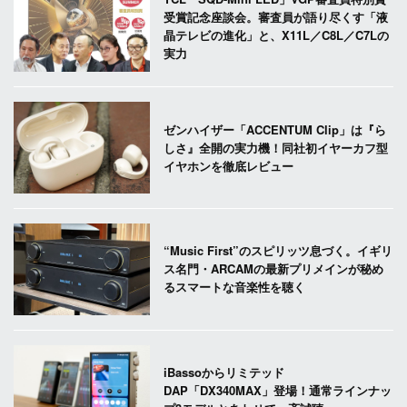
受賞記念座談会。審査員が語り尽くす「液
晶テレビの進化」と、X11L／C8L／C7Lの
実力
ゼンハイザー「ACCENTUM Clip」は『ら
しさ』全開の実力機！同社初イヤーカフ型
イヤホンを徹底レビュー
“Music First”のスピリッツ息づく。イギリ
ス名門・ARCAMの最新プリメインが秘め
るスマートな音楽性を聴く
iBassoからリミテッド
DAP「DX340MAX」登場！通常ラインナッ