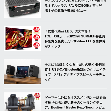
デノンAVアンプの次世代サウンドを牽引す
るミドルクラス『AVR-X3900H』堂々登
場！その真価を徹底レビュー
「次世代Mini LED」の大本命！
TCL『C8L』、VGP2026 SUMMER審査員
特別賞を受賞したSQD-Mini LEDを岩井喬
がチェック
手元に1台ほしくなる小回りの効くHi-Fi音
質！ USB-C／Bluetooth対応のクリエイテ
ィブ「XF1」アクティブスピーカーをチェ
ック
ゲーマー以外にもオススメ！他と一線を画
す座り心地と使い勝手のゲーミングチェ
ア、Boulies「Master Rex／Neo」レビュ