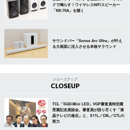
ドで鳴らす！ワイヤレスHiFiスピーカー
「NX-70A」を聴く
サウンドバー「Sonos Arc Ultra」が叶え
る大画面に没入させる本格サラウンド
クローズアップ
CLOSEUP
TCL「SQD-Mini LED」VGP審査員特別賞
受賞記念座談会。審査員が語り尽くす「液
晶テレビの進化」と、X11L／C8L／C7Lの
実力