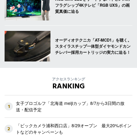
フラグシップ4Kテレビ「RGB UXS」の画
質真価に迫る
オーディオテクニカ「AT-MCD1」を聴く。
スタイラスチップ一体型ダイヤモンドカン
チレバー採用カートリッジの実力に迫る！
アクセスランキング
RANKING
女子プロゴルフ「北海道 meijiカップ」8/7から3日間の放
1
送・配信予定
「ビックカメラ浦和西口店」8/29オープン 最大20%ポイン
2
トなどのキャンペーンも