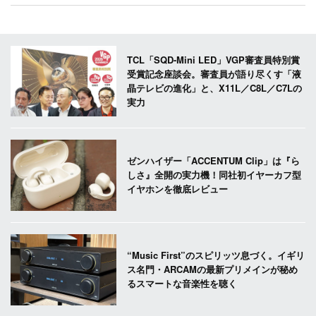
TCL「SQD-Mini LED」VGP審査員特別賞
受賞記念座談会。審査員が語り尽くす「液
晶テレビの進化」と、X11L／C8L／C7Lの
実力
ゼンハイザー「ACCENTUM Clip」は『ら
しさ』全開の実力機！同社初イヤーカフ型
イヤホンを徹底レビュー
“Music First”のスピリッツ息づく。イギリ
ス名門・ARCAMの最新プリメインが秘め
るスマートな音楽性を聴く