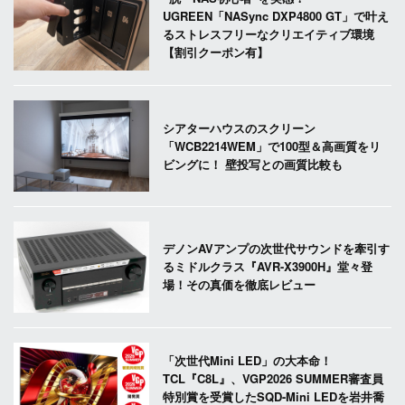
UGREEN「NASync DXP4800 GT」で叶え
るストレスフリーなクリエイティブ環境
【割引クーポン有】
シアターハウスのスクリーン
「WCB2214WEM」で100型＆高画質をリ
ビングに！ 壁投写との画質比較も
デノンAVアンプの次世代サウンドを牽引す
るミドルクラス『AVR-X3900H』堂々登
場！その真価を徹底レビュー
「次世代Mini LED」の大本命！
TCL『C8L』、VGP2026 SUMMER審査員
特別賞を受賞したSQD-Mini LEDを岩井喬