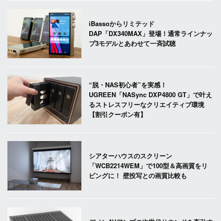
iBassoからリミテッド
DAP「DX340MAX」登場！通常ラインナッ
プ3モデルとあわせて一斉試聴
“脱・NAS初心者”を実感！
UGREEN「NASync DXP4800 GT」で叶え
るストレスフリーなクリエイティブ環境
【割引クーポン有】
シアターハウスのスクリーン
「WCB2214WEM」で100型＆高画質をリ
ビングに！ 壁投写との画質比較も