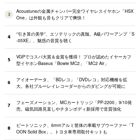
Acoustuneの金属チャンバー完全ワイヤレスイヤホン「HSX
3
One」は外観も音もクリアで爽快！
“引き算の美学”、エソテリックの真髄。A級パワーアンプ「S
4
-05XE」、魅惑の音質を聴く
VGPでコスパ大賞＆金賞を獲得！ プロが認めたイヤーカフ
5
型イヤホンBaseus「Bowie MC2」「MC2 Air」
アイオーデータ、「BDレコ」「DVDレコ」対応機種を拡
6
大。各社ブルーレイレコーダーからのダビングが可能に
フェーズメーション、MCカートリッジ「PP-2200」9/10発
7
売。磁気回路見直しやチタンボディ新採用で音質強化
ビートソニック、6mmアルミ筐体の車載サブウーファー「T
8
OON Solid Box」。トヨタ車専用取付キットも