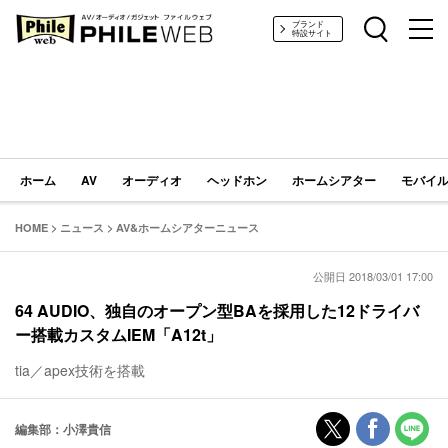
PHILE WEB｜AV/オーディオ/ガジェット
ブランド
特設サイト
ホーム
AV
オーディオ
ヘッドホン
ホームシアター
モバイル
HOME
>
ニュース
>
AV&ホームシアターニュース
公開日 2018/03/01 17:00
64 AUDIO、独自のオープン型BAを採用した12ドライバ
ー搭載カスタムIEM「A12t」
tia／apex技術を搭載
編集部：小澤貴信