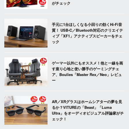
がチェック
手元に1台ほしくなる小回りの効くHi-Fi音
質！ USB-C／Bluetooth対応のクリエイテ
ィブ「XF1」アクティブスピーカーをチェ
ック
ゲーマー以外にもオススメ！他と一線を画
す座り心地と使い勝手のゲーミングチェ
ア、Boulies「Master Rex／Neo」レビュ
ー
AR／XRグラスはホームシアターの夢を見
るか？VITUREの「Beast」「Luma
Ultra」をオーディオビジュアル評論家がチ
ェック！