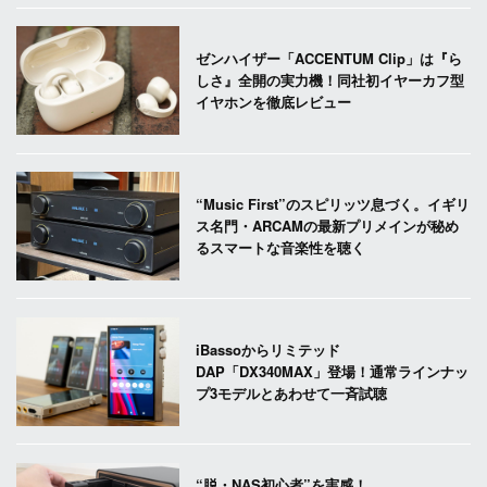
ゼンハイザー「ACCENTUM Clip」は『ら
しさ』全開の実力機！同社初イヤーカフ型
イヤホンを徹底レビュー
“Music First”のスピリッツ息づく。イギリ
ス名門・ARCAMの最新プリメインが秘め
るスマートな音楽性を聴く
iBassoからリミテッド
DAP「DX340MAX」登場！通常ラインナッ
プ3モデルとあわせて一斉試聴
“脱・NAS初心者”を実感！