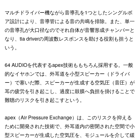
マルチドライバー機ながら音導孔を1つとしたシングルボ
ア設計により、音導管による音の共鳴を排除。また、単一
の音導孔が大口径なのでそれ自体が音響形成チャンバーと
なり、tia driverの周波数レスポンスを助ける役割も担うと
いう。
64 AUDIOを代表するapex技術ももちろん採用する。一般
的なイヤホンでは、外耳道を小型スピーカー（ドライバ
ー）で塞いだ際、スピーカーが生成する空気圧（音圧）が
耳の疲労を引き起こし、過度に鼓膜へ負担を掛けることで
難聴のリスクを引き起こすという。
apex（Air Pressure Exchange）は、このリスクを抑える
ために開発された技術で、外耳道内の密閉された空間で小
型スピーカーが生成した空気圧を、モジュールを介して緩