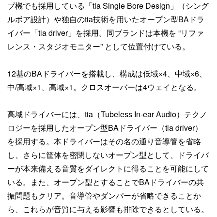
プ機でも採用している「tia Single Bore Design」（シング
ルボア設計）や独自のtia技術を用いたオープン型BAドラ
イバー「tia driver」を採用。同ブランドは本機を “リファ
レンス・スタジオモニター” として位置付けている。
12基のBAドライバーを搭載し、構成は低域×4、中域×6、
中/高域×1、高域×1。クロスオーバーは4ウェイとなる。
高域ドライバーには、tia（Tubeless In-ear Audio）テクノ
ロジーを採用したオープン型BAドライバー（tia driver）
を採用する。本ドライバーはその名の通り音導管を省略
し、さらに筐体を密閉しないオープン型として、ドライバ
ーが本来備える音質をダイレクトに得ることを可能にして
いる。また、オープン型とすることでBAドライバーの共
振問題もクリア。音導管やダンパーが省略できることか
ら、これらが音質に与える影響も排除できるとしている。