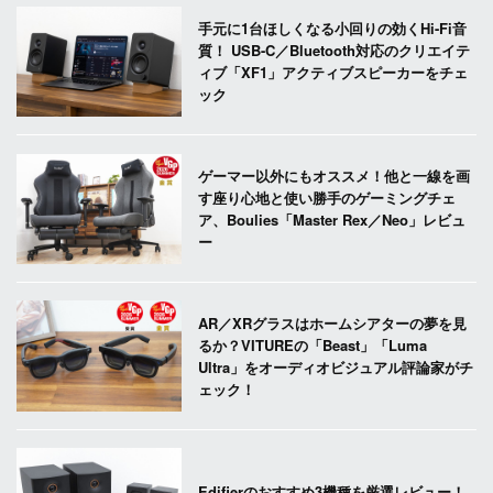
手元に1台ほしくなる小回りの効くHi-Fi音
質！ USB-C／Bluetooth対応のクリエイテ
ィブ「XF1」アクティブスピーカーをチェ
ック
ゲーマー以外にもオススメ！他と一線を画
す座り心地と使い勝手のゲーミングチェ
ア、Boulies「Master Rex／Neo」レビュ
ー
AR／XRグラスはホームシアターの夢を見
るか？VITUREの「Beast」「Luma
Ultra」をオーディオビジュアル評論家がチ
ェック！
Edifierのおすすめ3機種を厳選レビュー！