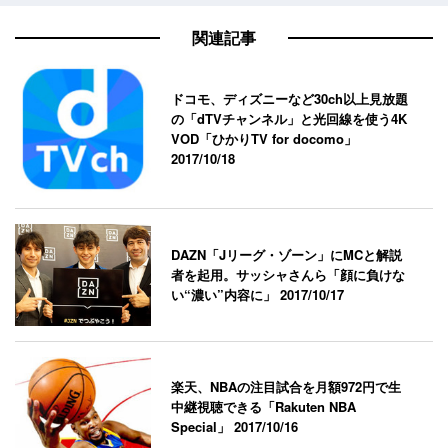
関連記事
ドコモ、ディズニーなど30ch以上見放題
の「dTVチャンネル」と光回線を使う4K
VOD「ひかりTV for docomo」
2017/10/18
DAZN「Jリーグ・ゾーン」にMCと解説
者を起用。サッシャさんら「顔に負けな
い“濃い”内容に」
2017/10/17
楽天、NBAの注目試合を月額972円で生
中継視聴できる「Rakuten NBA
Special」
2017/10/16