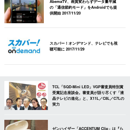
AbemaTV、画質変わらずデータ量半減
の「通信節約モード」をAndroidでも提
供開始
2017/11/20
スカパー！オンデマンド、テレビでも視
聴可能に
2017/11/29
TCL「SQD-Mini LED」VGP審査員特別賞
受賞記念座談会。審査員が語り尽くす「液
晶テレビの進化」と、X11L／C8L／C7Lの
実力
ゼンハイザー「ACCENTUM Clip」は『ら