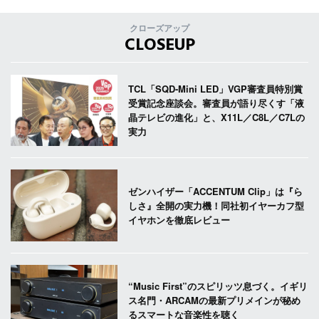
クローズアップ
CLOSEUP
TCL「SQD-Mini LED」VGP審査員特別賞
受賞記念座談会。審査員が語り尽くす「液
晶テレビの進化」と、X11L／C8L／C7Lの
実力
ゼンハイザー「ACCENTUM Clip」は『ら
しさ』全開の実力機！同社初イヤーカフ型
イヤホンを徹底レビュー
“Music First”のスピリッツ息づく。イギリ
ス名門・ARCAMの最新プリメインが秘め
るスマートな音楽性を聴く