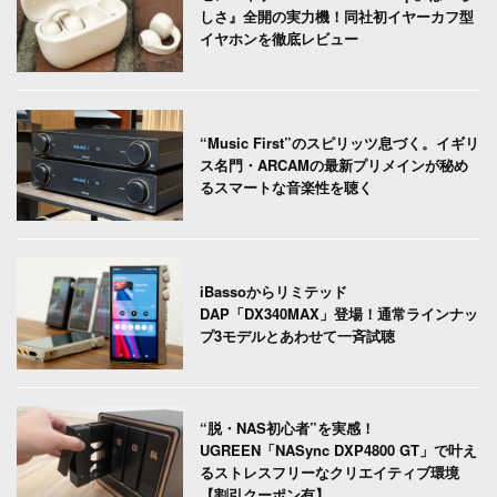
しさ』全開の実力機！同社初イヤーカフ型
イヤホンを徹底レビュー
“Music First”のスピリッツ息づく。イギリ
ス名門・ARCAMの最新プリメインが秘め
るスマートな音楽性を聴く
iBassoからリミテッド
DAP「DX340MAX」登場！通常ラインナッ
プ3モデルとあわせて一斉試聴
“脱・NAS初心者”を実感！
UGREEN「NASync DXP4800 GT」で叶え
るストレスフリーなクリエイティブ環境
【割引クーポン有】