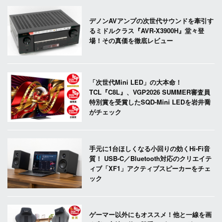
デノンAVアンプの次世代サウンドを牽引す
るミドルクラス『AVR-X3900H』堂々登
場！その真価を徹底レビュー
「次世代Mini LED」の大本命！
TCL『C8L』、VGP2026 SUMMER審査員
特別賞を受賞したSQD-Mini LEDを岩井喬
がチェック
手元に1台ほしくなる小回りの効くHi-Fi音
質！ USB-C／Bluetooth対応のクリエイテ
ィブ「XF1」アクティブスピーカーをチェ
ック
ゲーマー以外にもオススメ！他と一線を画