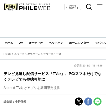
PHILE WEB｜AV/オーディオ/ガジェット
ブランド
特設サイト
ホーム
AV
オーディオ
ヘッドホン
ホームシアター
モバイル
HOME
>
ニュース
>
AV&ホームシアターニュース
公開日 2018/01/16 15:16
テレビ見逃し配信サービス「TVer」、PC/スマホだけでな
くテレビでも視聴可能に
Android TV向けアプリを期間限定提供
編集部：小野佳希