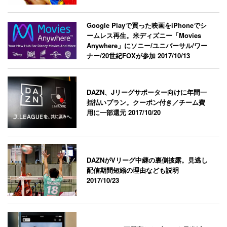
Google Playで買った映画をiPhoneでシ
ームレス再生。米ディズニー「Movies
Anywhere」にソニー/ユニバーサル/ワー
ナー/20世紀FOXが参加
2017/10/13
DAZN、Jリーグサポーター向けに年間一
括払いプラン。クーポン付き／チーム費
用に一部還元
2017/10/20
DAZNがVリーグ中継の裏側披露。見逃し
配信期間短縮の理由なども説明
2017/10/23