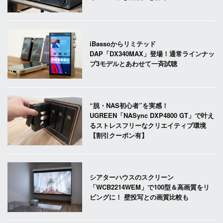
iBassoからリミテッド
DAP「DX340MAX」登場！通常ラインナッ
プ3モデルとあわせて一斉試聴
“脱・NAS初心者”を実感！
UGREEN「NASync DXP4800 GT」で叶え
るストレスフリーなクリエイティブ環境
【割引クーポン有】
シアターハウスのスクリーン
「WCB2214WEM」で100型＆高画質をリ
ビングに！ 壁投写との画質比較も