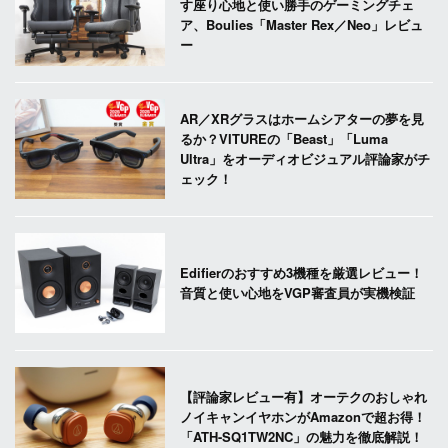
す座り心地と使い勝手のゲーミングチェ
ア、Boulies「Master Rex／Neo」レビュ
ー
AR／XRグラスはホームシアターの夢を見
るか？VITUREの「Beast」「Luma
Ultra」をオーディオビジュアル評論家がチ
ェック！
Edifierのおすすめ3機種を厳選レビュー！
音質と使い心地をVGP審査員が実機検証
【評論家レビュー有】オーテクのおしゃれ
ノイキャンイヤホンがAmazonで超お得！
「ATH-SQ1TW2NC」の魅力を徹底解説！