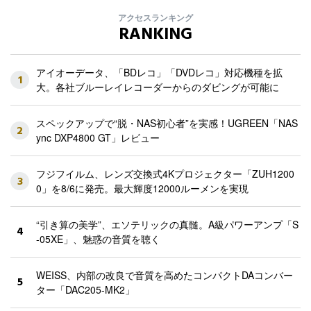
アクセスランキング
RANKING
アイオーデータ、「BDレコ」「DVDレコ」対応機種を拡
1
大。各社ブルーレイレコーダーからのダビングが可能に
スペックアップで“脱・NAS初心者”を実感！UGREEN「NAS
2
ync DXP4800 GT」レビュー
フジフイルム、レンズ交換式4Kプロジェクター「ZUH1200
3
0」を8/6に発売。最大輝度12000ルーメンを実現
“引き算の美学”、エソテリックの真髄。A級パワーアンプ「S
4
-05XE」、魅惑の音質を聴く
WEISS、内部の改良で音質を高めたコンパクトDAコンバー
5
ター「DAC205-MK2」