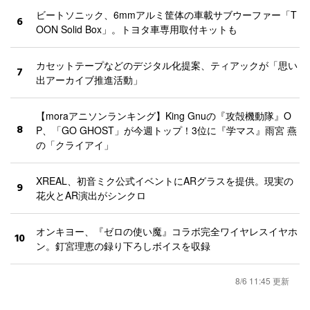
ビートソニック、6mmアルミ筐体の車載サブウーファー「T
6
OON Solid Box」。トヨタ車専用取付キットも
カセットテープなどのデジタル化提案、ティアックが「思い
7
出アーカイブ推進活動」
【moraアニソンランキング】King Gnuの『攻殻機動隊』O
8
P、「GO GHOST」が今週トップ！3位に『学マス』雨宮 燕
の「クライアイ」
XREAL、初音ミク公式イベントにARグラスを提供。現実の
9
花火とAR演出がシンクロ
オンキヨー、『ゼロの使い魔』コラボ完全ワイヤレスイヤホ
10
ン。釘宮理恵の録り下ろしボイスを収録
8/6 11:45 更新