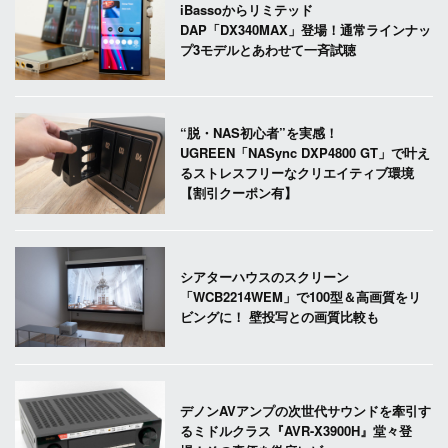
iBassoからリミテッド
DAP「DX340MAX」登場！通常ラインナッ
プ3モデルとあわせて一斉試聴
“脱・NAS初心者”を実感！
UGREEN「NASync DXP4800 GT」で叶え
るストレスフリーなクリエイティブ環境
【割引クーポン有】
シアターハウスのスクリーン
「WCB2214WEM」で100型＆高画質をリ
ビングに！ 壁投写との画質比較も
デノンAVアンプの次世代サウンドを牽引す
るミドルクラス『AVR-X3900H』堂々登