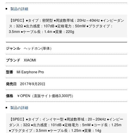
製品の詳細
【SPEC】●タイプ：密閉型 ●周波数帯域：20Hz～40kHz ●インピーダン
ス：32Ω ●出力感度：107dB ●定格電力：50mW ●プラグタイプ：
3.5mm ●ケーブル長：1.4m ●質量：220g
ジャンル
ヘッドホン(単体）
ブランド
XIAOMI
型番
Mi Earphone Pro
発売日
2017年9月20日
価格
￥OPEN（直販サイト価格3,300円）
製品の詳細
【SPEC】●タイプ：インイヤー型 ●周波数帯域：20～20kHz ●インピー
ダンス：32Ω ●出力感度：101dB ●定格電力：5mW ●コード長：1.25m
●プラグタイプ：3.5mm ●ケーブル長：1.25m ●質量：14g