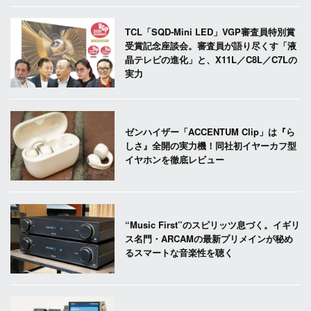
TCL「SQD-Mini LED」VGP審査員特別賞
受賞記念座談会。審査員が語り尽くす「液
晶テレビの進化」と、X11L／C8L／C7Lの
実力
ゼンハイザー「ACCENTUM Clip」は『ら
しさ』全開の実力機！同社初イヤーカフ型
イヤホンを徹底レビュー
“Music First”のスピリッツ息づく。イギリ
ス名門・ARCAMの最新プリメインが秘め
るスマートな音楽性を聴く