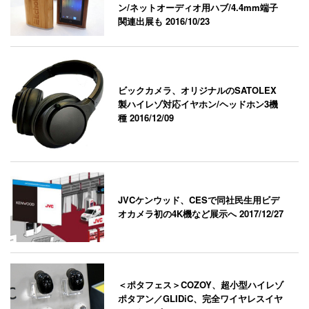
ン/ネットオーディオ用ハブ/4.4mm端子
関連出展も
2016/10/23
ビックカメラ、オリジナルのSATOLEX
製ハイレゾ対応イヤホン/ヘッドホン3機
種
2016/12/09
JVCケンウッド、CESで同社民生用ビデ
オカメラ初の4K機など展示へ
2017/12/27
＜ポタフェス＞COZOY、超小型ハイレゾ
ポタアン／GLIDiC、完全ワイヤレスイヤ