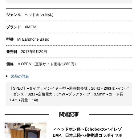
ジャンル
ヘッドホン(単体）
ブランド
XIAOMI
型番
Mi Earphone Basic
発売日
2017年9月20日
価格
￥OPEN（直販サイト価格1,280円）
製品の詳細
【SPEC】●タイプ：インイヤー型 ●周波数帯域：20Hz～20kHz ●インピ
ーダンス：32Ω ●定格電力：5mW ●プラグタイプ：3.5mm ●コード長：
1.4m ●質量：14g
関連記事
＜ヘッドホン祭＞Echoboxのハイレゾ
DAP、日本上陸へ/傷物語コラボイヤホ