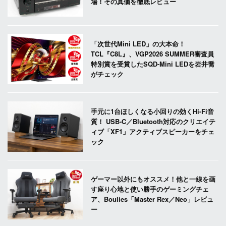
場！その真価を徹底レビュー
「次世代Mini LED」の大本命！
TCL『C8L』、VGP2026 SUMMER審査員
特別賞を受賞したSQD-Mini LEDを岩井喬
がチェック
手元に1台ほしくなる小回りの効くHi-Fi音
質！ USB-C／Bluetooth対応のクリエイテ
ィブ「XF1」アクティブスピーカーをチェ
ック
ゲーマー以外にもオススメ！他と一線を画
す座り心地と使い勝手のゲーミングチェ
ア、Boulies「Master Rex／Neo」レビュ
ー