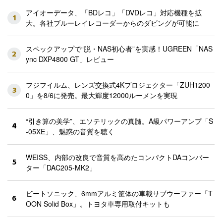
アイオーデータ、「BDレコ」「DVDレコ」対応機種を拡
1
大。各社ブルーレイレコーダーからのダビングが可能に
スペックアップで“脱・NAS初心者”を実感！UGREEN「NAS
2
ync DXP4800 GT」レビュー
フジフイルム、レンズ交換式4Kプロジェクター「ZUH1200
3
0」を8/6に発売。最大輝度12000ルーメンを実現
“引き算の美学”、エソテリックの真髄。A級パワーアンプ「S
4
-05XE」、魅惑の音質を聴く
WEISS、内部の改良で音質を高めたコンパクトDAコンバー
5
ター「DAC205-MK2」
ビートソニック、6mmアルミ筐体の車載サブウーファー「T
6
OON Solid Box」。トヨタ車専用取付キットも