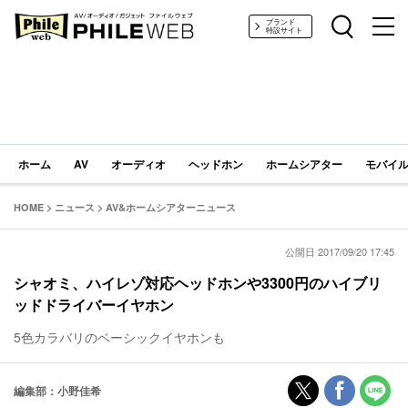
PHILE WEB｜AV/オーディオ/ガジェット
ブランド
特設サイト
ホーム
AV
オーディオ
ヘッドホン
ホームシアター
モバイル
HOME
>
ニュース
>
AV&ホームシアターニュース
公開日 2017/09/20 17:45
シャオミ、ハイレゾ対応ヘッドホンや3300円のハイブリ
ッドドライバーイヤホン
5色カラバリのベーシックイヤホンも
編集部：小野佳希