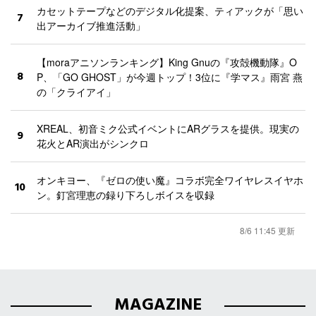
カセットテープなどのデジタル化提案、ティアックが「思い
7
出アーカイブ推進活動」
【moraアニソンランキング】King Gnuの『攻殻機動隊』O
8
P、「GO GHOST」が今週トップ！3位に『学マス』雨宮 燕
の「クライアイ」
XREAL、初音ミク公式イベントにARグラスを提供。現実の
9
花火とAR演出がシンクロ
オンキヨー、『ゼロの使い魔』コラボ完全ワイヤレスイヤホ
10
ン。釘宮理恵の録り下ろしボイスを収録
8/6 11:45 更新
MAGAZINE