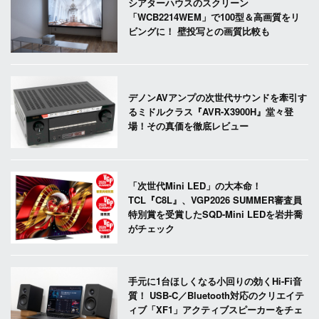
シアターハウスのスクリーン
「WCB2214WEM」で100型＆高画質をリ
ビングに！ 壁投写との画質比較も
デノンAVアンプの次世代サウンドを牽引す
るミドルクラス『AVR-X3900H』堂々登
場！その真価を徹底レビュー
「次世代Mini LED」の大本命！
TCL『C8L』、VGP2026 SUMMER審査員
特別賞を受賞したSQD-Mini LEDを岩井喬
がチェック
手元に1台ほしくなる小回りの効くHi-Fi音
質！ USB-C／Bluetooth対応のクリエイテ
ィブ「XF1」アクティブスピーカーをチェ