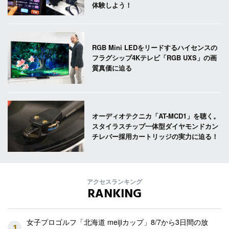
体験しよう！
RGB Mini LEDをリードするハイセンスの
フラグシップ4Kテレビ「RGB UXS」の画
質真価に迫る
オーディオテクニカ「AT-MCD1」を聴く。
スタイラスチップ一体型ダイヤモンドカン
チレバー採用カートリッジの実力に迫る！
アクセスランキング
RANKING
女子プロゴルフ「北海道 meijiカップ」8/7から3日間の放
1