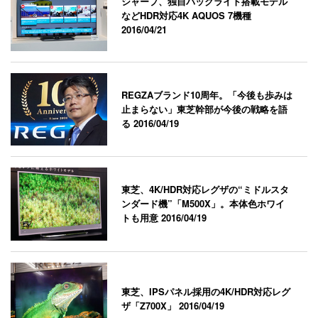
シャープ、独自バックライト搭載モデル
などHDR対応4K AQUOS 7機種
2016/04/21
REGZAブランド10周年。「今後も歩みは
止まらない」東芝幹部が今後の戦略を語
る
2016/04/19
東芝、4K/HDR対応レグザの“ミドルスタ
ンダード機”「M500X」。本体色ホワイ
トも用意
2016/04/19
東芝、IPSパネル採用の4K/HDR対応レグ
ザ「Z700X」
2016/04/19