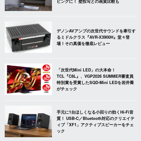
ビングに！ 壁投写との画質比較も
デノンAVアンプの次世代サウンドを牽引す
るミドルクラス『AVR-X3900H』堂々登
場！その真価を徹底レビュー
「次世代Mini LED」の大本命！
TCL『C8L』、VGP2026 SUMMER審査員
特別賞を受賞したSQD-Mini LEDを岩井喬
がチェック
手元に1台ほしくなる小回りの効くHi-Fi音
質！ USB-C／Bluetooth対応のクリエイテ
ィブ「XF1」アクティブスピーカーをチェ
ック