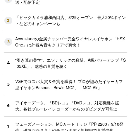
送・配信予定
「ビックカメラ浦和西口店」8/29オープン 最大20%ポイン
2
トなどのキャンペーンも
Acoustuneの金属チャンバー完全ワイヤレスイヤホン「HSX
3
One」は外観も音もクリアで爽快！
“引き算の美学”、エソテリックの真髄。A級パワーアンプ「S
4
-05XE」、魅惑の音質を聴く
VGPでコスパ大賞＆金賞を獲得！ プロが認めたイヤーカフ
5
型イヤホンBaseus「Bowie MC2」「MC2 Air」
アイオーデータ、「BDレコ」「DVDレコ」対応機種を拡
6
大。各社ブルーレイレコーダーからのダビングが可能に
フェーズメーション、MCカートリッジ「PP-2200」9/10発
7
売。磁気回路見直しやチタンボディ新採用で音質強化