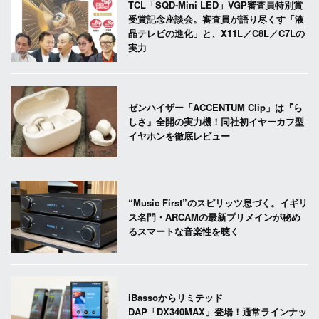
TCL「SQD-Mini LED」VGP審査員特別賞
受賞記念座談会。審査員が語り尽くす「液
晶テレビの進化」と、X11L／C8L／C7Lの
実力
ゼンハイザー「ACCENTUM Clip」は『ら
しさ』全開の実力機！同社初イヤーカフ型
イヤホンを徹底レビュー
“Music First”のスピリッツ息づく。イギリ
ス名門・ARCAMの最新プリメインが秘め
るスマートな音楽性を聴く
iBassoからリミテッド
DAP「DX340MAX」登場！通常ラインナッ