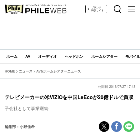
PHILE WEB｜AV/オーディオ/ガジェット
ブランド
特設サイト
ホーム
AV
オーディオ
ヘッドホン
ホームシアター
モバイル
HOME
>
ニュース
>
AV&ホームシアターニュース
公開日 2016/07/27 17:43
テレビメーカーの米VIZIOを中国LeEcoが20億ドルで買収
子会社として事業継続
編集部：小野佳希