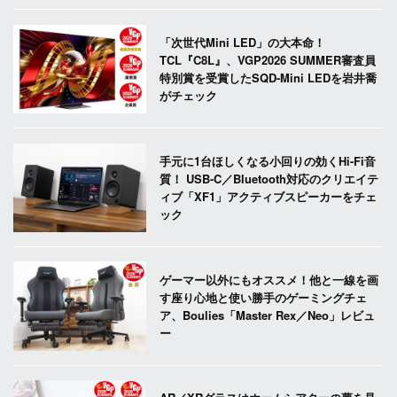
「次世代Mini LED」の大本命！
TCL『C8L』、VGP2026 SUMMER審査員
特別賞を受賞したSQD-Mini LEDを岩井喬
がチェック
手元に1台ほしくなる小回りの効くHi-Fi音
質！ USB-C／Bluetooth対応のクリエイテ
ィブ「XF1」アクティブスピーカーをチェ
ック
ゲーマー以外にもオススメ！他と一線を画
す座り心地と使い勝手のゲーミングチェ
ア、Boulies「Master Rex／Neo」レビュ
ー