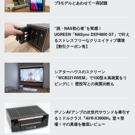
プ3モデルとあわせて一斉試聴
“脱・NAS初心者”を実感！
UGREEN「NASync DXP4800 GT」で叶え
るストレスフリーなクリエイティブ環境
【割引クーポン有】
シアターハウスのスクリーン
「WCB2214WEM」で100型＆高画質をリ
ビングに！ 壁投写との画質比較も
デノンAVアンプの次世代サウンドを牽引す
るミドルクラス『AVR-X3900H』堂々登
場！その真価を徹底レビュー