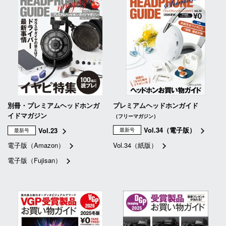
別冊・プレミアムヘッドホンガ
プレミアムヘッドホンガイド
イドマガジン
（フリーマガジン）
Vol.34（電子版）
Vol.23
最新号
最新号
電子版（Amazon）
Vol.34（紙版）
電子版（Fujisan）