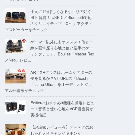
手元に1台ほしくなる小回りの効く
Hi-Fi音質！ USB-C／Bluetooth対応
のクリエイティブ「XF1」アクティ
ブスピーカーをチェック
ゲーマー以外にもオススメ！他と一
線を画す座り心地と使い勝手のゲー
ミングチェア、Boulies「Master Rex
／Neo」レビュー
AR／XRグラスはホームシアターの
夢を見るか？VITUREの「Beast」
「Luma Ultra」をオーディオビジュ
アル評論家がチェック！
Edifierのおすすめ3機種を厳選レビュ
ー！音質と使い心地をVGP審査員が
実機検証
【評論家レビュー有】オーテクのお
しゃれノイキャンイヤホンが