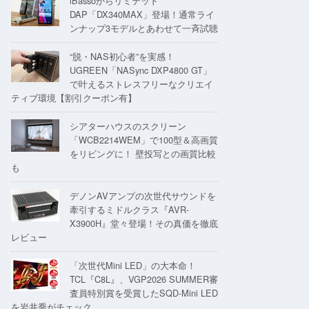
iBassoからリミテッド
DAP「DX340MAX」登場！通常ライ
ンナップ3モデルとあわせて一斉試聴
“脱・NAS初心者”を実感！
UGREEN「NASync DXP4800 GT」
で叶えるストレスフリーなクリエイ
ティブ環境【割引クーポン有】
シアターハウスのスクリーン
「WCB2214WEM」で100型＆高画質
をリビングに！ 壁投写との画質比較
も
デノンAVアンプの次世代サウンドを
牽引するミドルクラス『AVR-
X3900H』堂々登場！その真価を徹底
レビュー
「次世代Mini LED」の大本命！
TCL『C8L』、VGP2026 SUMMER審
査員特別賞を受賞したSQD-Mini LED
を岩井喬がチェック