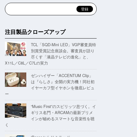
注目製品クローズアップ
TCL「SQD-Mini LED」VGP審査員特
別賞受賞記念座談会。審査員が語り
尽くす「液晶テレビの進化」と、
X11L／C8L／C7Lの実力
ゼンハイザー「ACCENTUM Clip」
は『らしさ』全開の実力機！同社初
イヤーカフ型イヤホンを徹底レビュ
ー
“Music First”のスピリッツ息づく。イ
ギリス名門・ARCAMの最新プリメ
インが秘めるスマートな音楽性を聴
く