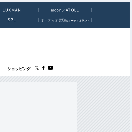
LUXMAN
moon／ATOLL
SPL
オーディオ買取
byオーディオランド
ス
ショッピング