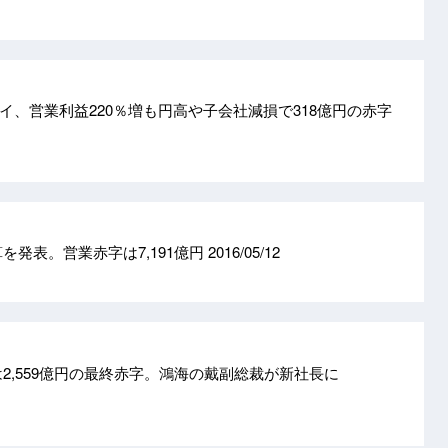
イ、営業利益220％増も円高や子会社減損で318億円の赤字
算を発表。営業赤字は7,191億円
2016/05/12
は2,559億円の最終赤字。鴻海の戴副総裁が新社長に