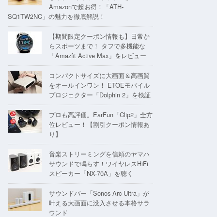
Amazonで超お得！「ATH-
SQ1TW2NC」の魅力を徹底解説！
【期間限定クーポン情報も】日常か
らスポーツまで！ タフで多機能な
「Amazfit Active Max」をレビュー
コンパクトサイズに大画面＆高画質
をオールインワン！ ETOEモバイル
プロジェクター「Dolphin 2」を検証
プロも高評価。EarFun「Clip2」全方
位レビュー！【割引クーポン情報あ
り】
音楽ストリーミングを信頼のヤマハ
サウンドで鳴らす！ワイヤレスHiFi
スピーカー「NX-70A」を聴く
サウンドバー「Sonos Arc Ultra」が
叶える大画面に没入させる本格サラ
ウンド