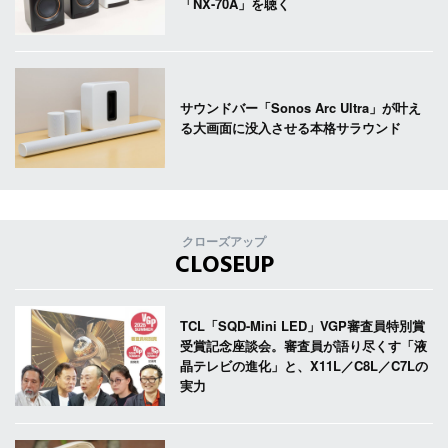
「NX-70A」を聴く
サウンドバー「Sonos Arc Ultra」が叶え
る大画面に没入させる本格サラウンド
クローズアップ
CLOSEUP
TCL「SQD-Mini LED」VGP審査員特別賞
受賞記念座談会。審査員が語り尽くす「液
晶テレビの進化」と、X11L／C8L／C7Lの
実力