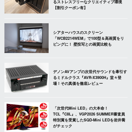
るストレスフリーなクリエイティブ環境
【割引クーポン有】
シアターハウスのスクリーン
「WCB2214WEM」で100型＆高画質をリ
ビングに！ 壁投写との画質比較も
デノンAVアンプの次世代サウンドを牽引す
るミドルクラス『AVR-X3900H』堂々登
場！その真価を徹底レビュー
「次世代Mini LED」の大本命！
TCL『C8L』、VGP2026 SUMMER審査員
特別賞を受賞したSQD-Mini LEDを岩井喬
がチェック