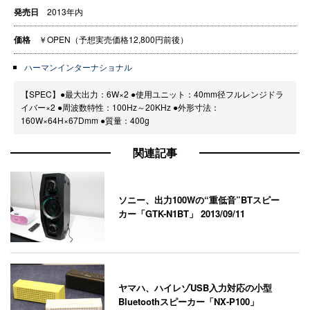
発売日
2013年内
価格
￥OPEN（予想実売価格12,800円前後）
ハーマンインターナショナル
【SPEC】●最大出力：6W×2 ●使用ユニット：40mm径フルレンジドラ
イバー×2 ●周波数特性：100Hz～20KHz ●外形寸法：
160W×64H×67Dmm ●質量：400g
関連記事
ソニー、出力100Wの“重低音”BTスピー
カー「GTK-N1BT」
2013/09/11
ヤマハ、ハイレゾUSB入力対応の小型
Bluetoothスピーカー「NX-P100」