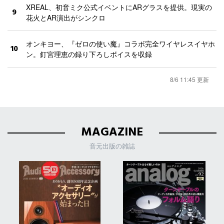
XREAL、初音ミク公式イベントにARグラスを提供。現実の
9
花火とAR演出がシンクロ
オンキヨー、『ゼロの使い魔』コラボ完全ワイヤレスイヤホ
10
ン。釘宮理恵の録り下ろしボイスを収録
8/6 11:45 更新
MAGAZINE
音元出版の雑誌