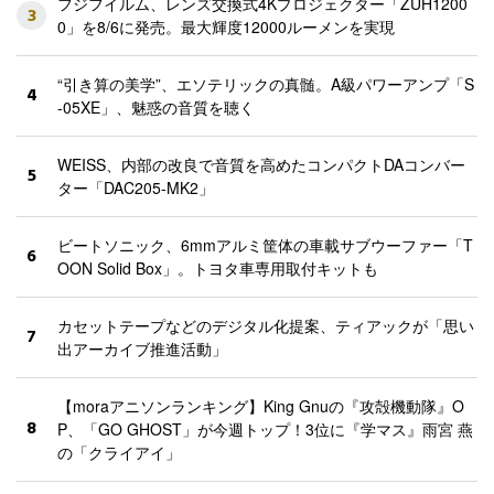
フジフイルム、レンズ交換式4Kプロジェクター「ZUH1200
3
0」を8/6に発売。最大輝度12000ルーメンを実現
“引き算の美学”、エソテリックの真髄。A級パワーアンプ「S
4
-05XE」、魅惑の音質を聴く
WEISS、内部の改良で音質を高めたコンパクトDAコンバー
5
ター「DAC205-MK2」
ビートソニック、6mmアルミ筐体の車載サブウーファー「T
6
OON Solid Box」。トヨタ車専用取付キットも
カセットテープなどのデジタル化提案、ティアックが「思い
7
出アーカイブ推進活動」
【moraアニソンランキング】King Gnuの『攻殻機動隊』O
8
P、「GO GHOST」が今週トップ！3位に『学マス』雨宮 燕
の「クライアイ」