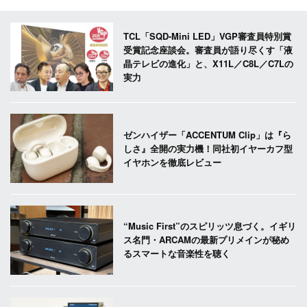
TCL「SQD-Mini LED」VGP審査員特別賞
受賞記念座談会。審査員が語り尽くす「液
晶テレビの進化」と、X11L／C8L／C7Lの
実力
ゼンハイザー「ACCENTUM Clip」は『ら
しさ』全開の実力機！同社初イヤーカフ型
イヤホンを徹底レビュー
“Music First”のスピリッツ息づく。イギリ
ス名門・ARCAMの最新プリメインが秘め
るスマートな音楽性を聴く