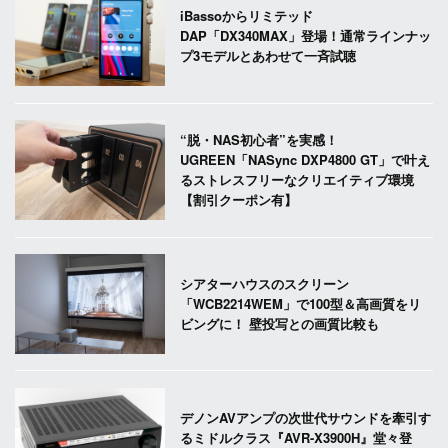
iBassoからリミテッド
DAP「DX340MAX」登場！通常ラインナッ
プ3モデルとあわせて一斉試聴
“脱・NAS初心者”を実感！
UGREEN「NASync DXP4800 GT」で叶え
るストレスフリーなクリエイティブ環境
【割引クーポン有】
シアターハウスのスクリーン
「WCB2214WEM」で100型＆高画質をリ
ビングに！ 壁投写との画質比較も
デノンAVアンプの次世代サウンドを牽引す
るミドルクラス『AVR-X3900H』堂々登