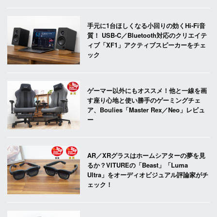
手元に1台ほしくなる小回りの効くHi-Fi音
質！ USB-C／Bluetooth対応のクリエイテ
ィブ「XF1」アクティブスピーカーをチェ
ック
ゲーマー以外にもオススメ！他と一線を画
す座り心地と使い勝手のゲーミングチェ
ア、Boulies「Master Rex／Neo」レビュ
ー
AR／XRグラスはホームシアターの夢を見
るか？VITUREの「Beast」「Luma
Ultra」をオーディオビジュアル評論家がチ
ェック！