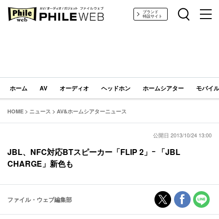
PHILE WEB｜AV/オーディオ/ガジェット
ブランド
特設サイト
ホーム
AV
オーディオ
ヘッドホン
ホームシアター
モバイル
HOME
>
ニュース
>
AV&ホームシアターニュース
公開日 2013/10/24 13:00
JBL、NFC対応BTスピーカー「FLIP 2」ｰ 「JBL
CHARGE」新色も
ファイル・ウェブ編集部