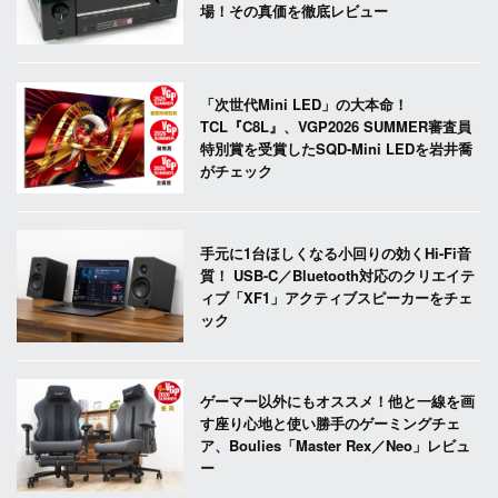
場！その真価を徹底レビュー
「次世代Mini LED」の大本命！
TCL『C8L』、VGP2026 SUMMER審査員
特別賞を受賞したSQD-Mini LEDを岩井喬
がチェック
手元に1台ほしくなる小回りの効くHi-Fi音
質！ USB-C／Bluetooth対応のクリエイテ
ィブ「XF1」アクティブスピーカーをチェ
ック
ゲーマー以外にもオススメ！他と一線を画
す座り心地と使い勝手のゲーミングチェ
ア、Boulies「Master Rex／Neo」レビュ
ー