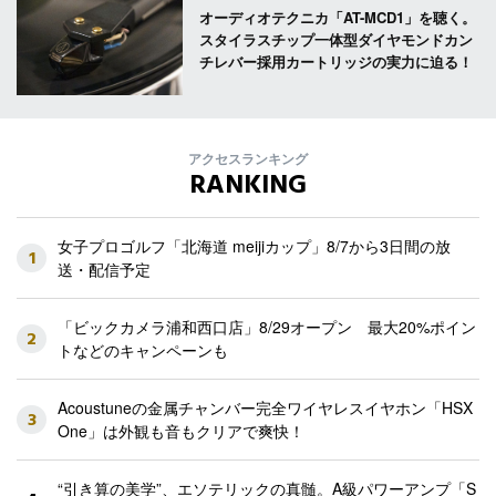
オーディオテクニカ「AT-MCD1」を聴く。
スタイラスチップ一体型ダイヤモンドカン
チレバー採用カートリッジの実力に迫る！
アクセスランキング
RANKING
女子プロゴルフ「北海道 meijiカップ」8/7から3日間の放
1
送・配信予定
「ビックカメラ浦和西口店」8/29オープン 最大20%ポイン
2
トなどのキャンペーンも
Acoustuneの金属チャンバー完全ワイヤレスイヤホン「HSX
3
One」は外観も音もクリアで爽快！
“引き算の美学”、エソテリックの真髄。A級パワーアンプ「S