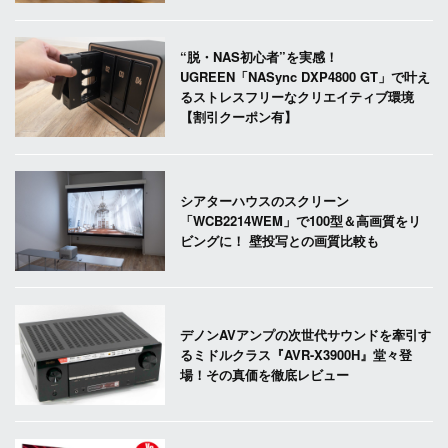
“脱・NAS初心者”を実感！
UGREEN「NASync DXP4800 GT」で叶え
るストレスフリーなクリエイティブ環境
【割引クーポン有】
シアターハウスのスクリーン
「WCB2214WEM」で100型＆高画質をリ
ビングに！ 壁投写との画質比較も
デノンAVアンプの次世代サウンドを牽引す
るミドルクラス『AVR-X3900H』堂々登
場！その真価を徹底レビュー