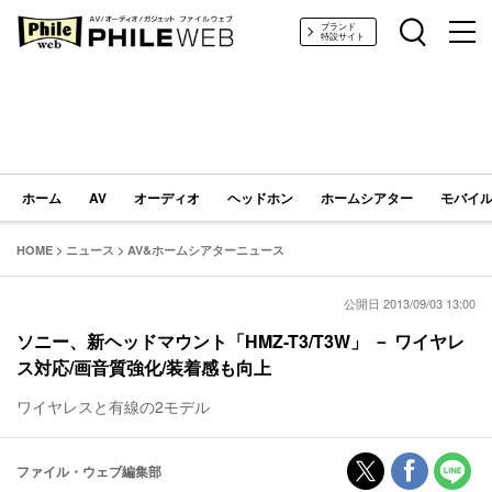
PHILE WEB｜AV/オーディオ/ガジェット
ブランド
特設サイト
ホーム
AV
オーディオ
ヘッドホン
ホームシアター
モバイル
HOME
>
ニュース
>
AV&ホームシアターニュース
公開日 2013/09/03 13:00
ソニー、新ヘッドマウント「HMZ-T3/T3W」 － ワイヤレ
ス対応/画音質強化/装着感も向上
ワイヤレスと有線の2モデル
ファイル・ウェブ編集部