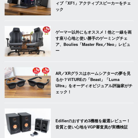
ィブ「XF1」アクティブスピーカーをチェ
ック
ゲーマー以外にもオススメ！他と一線を画
す座り心地と使い勝手のゲーミングチェ
ア、Boulies「Master Rex／Neo」レビュ
ー
AR／XRグラスはホームシアターの夢を見
るか？VITUREの「Beast」「Luma
Ultra」をオーディオビジュアル評論家がチ
ェック！
Edifierのおすすめ3機種を厳選レビュー！
音質と使い心地をVGP審査員が実機検証