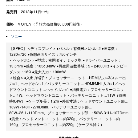
発売日
2013年11月中旬
価格
￥OPEN（予想実売価格80,000円前後）
ソニー
【SPEC】＜ディスプレイ＞●パネル：有機ELパネル×2 ●画素数：
1280×720 ●仮想画面サイズ：750インチ
＜ヘッドホン＞●型式：密閉ダイナミック型 ●ドライバーユニット：
13.5mm ●感度：105dB/mW ●再生周波数帯域：5～24000Hz ●インピー
ダンス：16Ω ●最大入力：100mW
＜総合＞●入出力端子：プロセッサーユニット…HDMI入力×3/スルー出
力×1、ヘッドホン×1／バッテリーユニット…HDMI/MHL入力×1／ヘッ
ドマウントユニット…ヘッドホン×1 ●消費電力：プロセッサーユニッ
ト…4W、ヘッドマウントユニット・バッテリーユニット…11W（待機
時0.4W） ●ケーブル長：1.2m ●外形寸法：ヘッドマウントユニット部…
189W×148H×270Dmm、バッテリーユニット部…
80W×26H×119Dmm、プロセッサーユニット部…150W×31H×107Dmm
●質量：ヘッドマントユニット…約320g、バッテリーユニット…約
160g、プロセッサーユニット…約220g（ケーブル除く）