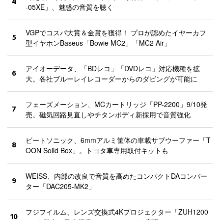
4
-05XE」、魅惑の音質を聴く
VGPでコスパ大賞＆金賞を獲得！ プロが認めたイヤーカフ
5
型イヤホンBaseus「Bowie MC2」「MC2 Air」
アイオーデータ、「BDレコ」「DVDレコ」対応機種を拡
6
大。各社ブルーレイレコーダーからのダビングが可能に
フェーズメーション、MCカートリッジ「PP-2200」9/10発
7
売。磁気回路見直しやチタンボディ新採用で音質強化
ビートソニック、6mmアルミ筐体の車載サブウーファー「T
8
OON Solid Box」。トヨタ車専用取付キットも
WEISS、内部の改良で音質を高めたコンパクトDAコンバー
9
ター「DAC205-MK2」
フジフイルム、レンズ交換式4Kプロジェクター「ZUH1200
10