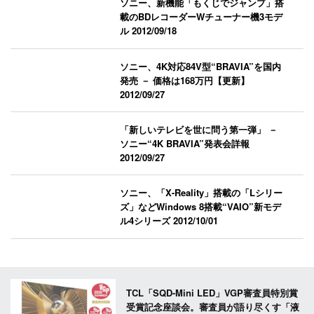
ソニー、新機能「もくじでジャンプ」搭
載のBDレコーダーWチューナー機3モデ
ル
2012/09/18
ソニー、4K対応84V型“BRAVIA”を国内
発売 － 価格は168万円【更新】
2012/09/27
「新しいテレビを世に問う第一弾」 －
ソニー“4K BRAVIA”発表会詳報
2012/09/27
ソニー、「X-Reality」搭載の「Lシリー
ズ」などWindows 8搭載“VAIO”新モデ
ル4シリーズ
2012/10/01
TCL「SQD-Mini LED」VGP審査員特別賞
受賞記念座談会。審査員が語り尽くす「液