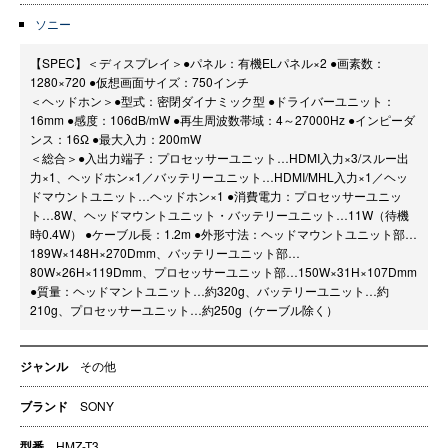
ソニー
【SPEC】＜ディスプレイ＞●パネル：有機ELパネル×2 ●画素数：
1280×720 ●仮想画面サイズ：750インチ
＜ヘッドホン＞●型式：密閉ダイナミック型 ●ドライバーユニット：
16mm ●感度：106dB/mW ●再生周波数帯域：4～27000Hz ●インピーダ
ンス：16Ω ●最大入力：200mW
＜総合＞●入出力端子：プロセッサーユニット…HDMI入力×3/スルー出
力×1、ヘッドホン×1／バッテリーユニット…HDMI/MHL入力×1／ヘッ
ドマウントユニット…ヘッドホン×1 ●消費電力：プロセッサーユニッ
ト…8W、ヘッドマウントユニット・バッテリーユニット…11W（待機
時0.4W） ●ケーブル長：1.2m ●外形寸法：ヘッドマウントユニット部…
189W×148H×270Dmm、バッテリーユニット部…
80W×26H×119Dmm、プロセッサーユニット部…150W×31H×107Dmm
●質量：ヘッドマントユニット…約320g、バッテリーユニット…約
210g、プロセッサーユニット…約250g（ケーブル除く）
ジャンル
その他
ブランド
SONY
型番
HMZ-T3