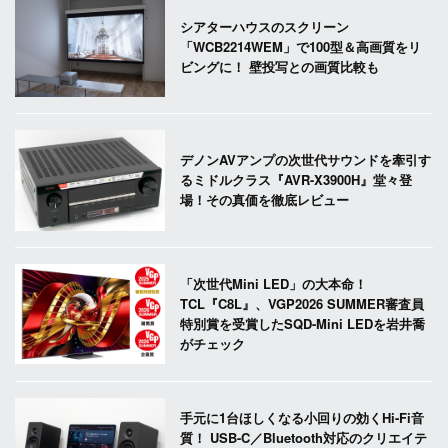
シアターハウスのスクリーン
「WCB2214WEM」で100型＆高画質をリ
ビングに！ 壁投写との画質比較も
デノンAVアンプの次世代サウンドを牽引す
るミドルクラス『AVR-X3900H』堂々登
場！その真価を徹底レビュー
「次世代Mini LED」の大本命！
TCL『C8L』、VGP2026 SUMMER審査員
特別賞を受賞したSQD-Mini LEDを岩井喬
がチェック
手元に1台ほしくなる小回りの効くHi-Fi音
質！ USB-C／Bluetooth対応のクリエイテ