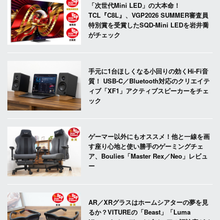
「次世代Mini LED」の大本命！
TCL『C8L』、VGP2026 SUMMER審査員
特別賞を受賞したSQD-Mini LEDを岩井喬
がチェック
手元に1台ほしくなる小回りの効くHi-Fi音
質！ USB-C／Bluetooth対応のクリエイテ
ィブ「XF1」アクティブスピーカーをチェ
ック
ゲーマー以外にもオススメ！他と一線を画
す座り心地と使い勝手のゲーミングチェ
ア、Boulies「Master Rex／Neo」レビュ
ー
AR／XRグラスはホームシアターの夢を見
るか？VITUREの「Beast」「Luma