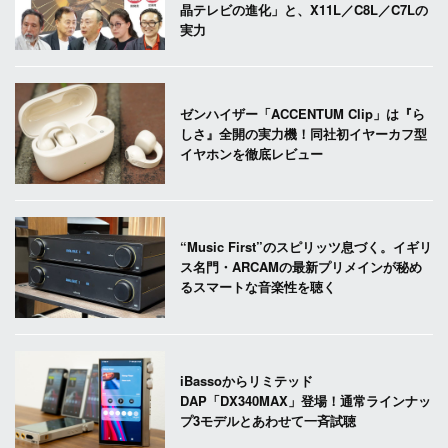
晶テレビの進化」と、X11L／C8L／C7Lの
実力
ゼンハイザー「ACCENTUM Clip」は『ら
しさ』全開の実力機！同社初イヤーカフ型
イヤホンを徹底レビュー
“Music First”のスピリッツ息づく。イギリ
ス名門・ARCAMの最新プリメインが秘め
るスマートな音楽性を聴く
iBassoからリミテッド
DAP「DX340MAX」登場！通常ラインナッ
プ3モデルとあわせて一斉試聴