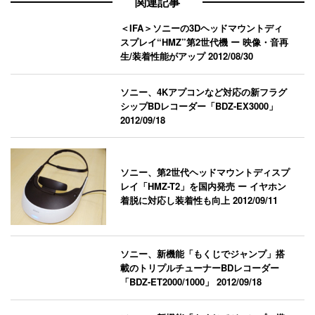
関連記事
＜IFA＞ソニーの3Dヘッドマウントディ
スプレイ“HMZ”第2世代機 ー 映像・音再
生/装着性能がアップ
2012/08/30
ソニー、4Kアプコンなど対応の新フラグ
シップBDレコーダー「BDZ-EX3000」
2012/09/18
ソニー、第2世代ヘッドマウントディスプ
レイ「HMZ-T2」を国内発売 ー イヤホン
着脱に対応し装着性も向上
2012/09/11
ソニー、新機能「もくじでジャンプ」搭
載のトリプルチューナーBDレコーダー
「BDZ-ET2000/1000」
2012/09/18