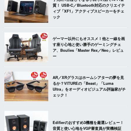
質！ USB-C／Bluetooth対応のクリエイテ
ィブ「XF1」アクティブスピーカーをチェ
ック
ゲーマー以外にもオススメ！他と一線を画
す座り心地と使い勝手のゲーミングチェ
ア、Boulies「Master Rex／Neo」レビュ
ー
AR／XRグラスはホームシアターの夢を見
るか？VITUREの「Beast」「Luma
Ultra」をオーディオビジュアル評論家がチ
ェック！
Edifierのおすすめ3機種を厳選レビュー！
音質と使い心地をVGP審査員が実機検証