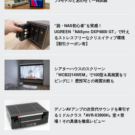
プ3モデルとあわせて一斉試聴
“脱・NAS初心者”を実感！
UGREEN「NASync DXP4800 GT」で叶え
るストレスフリーなクリエイティブ環境
【割引クーポン有】
シアターハウスのスクリーン
「WCB2214WEM」で100型＆高画質をリ
ビングに！ 壁投写との画質比較も
デノンAVアンプの次世代サウンドを牽引す
るミドルクラス『AVR-X3900H』堂々登
場！その真価を徹底レビュー