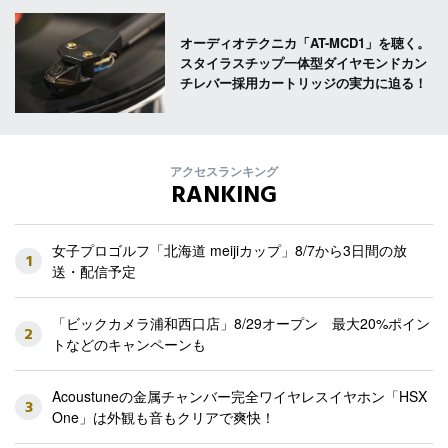
オーディオテクニカ「AT-MCD1」を聴く。
スタイラスチップ一体型ダイヤモンドカン
チレバー採用カートリッジの実力に迫る！
アクセスランキング
RANKING
女子プロゴルフ「北海道 meijiカップ」8/7から3日間の放
1
送・配信予定
「ビックカメラ浦和西口店」8/29オープン 最大20%ポイン
2
トなどのキャンペーンも
Acoustuneの金属チャンバー完全ワイヤレスイヤホン「HSX
3
One」は外観も音もクリアで爽快！