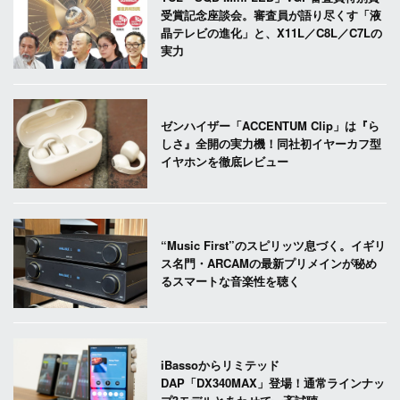
受賞記念座談会。審査員が語り尽くす「液
晶テレビの進化」と、X11L／C8L／C7Lの
実力
ゼンハイザー「ACCENTUM Clip」は『ら
しさ』全開の実力機！同社初イヤーカフ型
イヤホンを徹底レビュー
“Music First”のスピリッツ息づく。イギリ
ス名門・ARCAMの最新プリメインが秘め
るスマートな音楽性を聴く
iBassoからリミテッド
DAP「DX340MAX」登場！通常ラインナッ