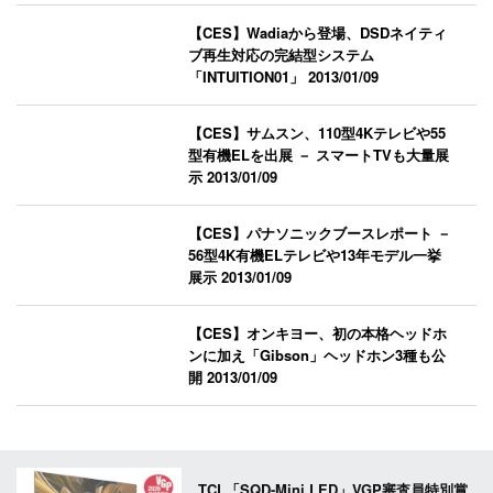
【CES】Wadiaから登場、DSDネイティ
ブ再生対応の完結型システム
「INTUITION01」
2013/01/09
【CES】サムスン、110型4Kテレビや55
型有機ELを出展 － スマートTVも大量展
示
2013/01/09
【CES】パナソニックブースレポート －
56型4K有機ELテレビや13年モデル一挙
展示
2013/01/09
【CES】オンキヨー、初の本格ヘッドホ
ンに加え「Gibson」ヘッドホン3種も公
開
2013/01/09
TCL「SQD-Mini LED」VGP審査員特別賞