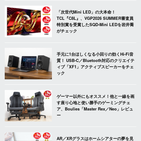
「次世代Mini LED」の大本命！
TCL『C8L』、VGP2026 SUMMER審査員
特別賞を受賞したSQD-Mini LEDを岩井喬
がチェック
手元に1台ほしくなる小回りの効くHi-Fi音
質！ USB-C／Bluetooth対応のクリエイテ
ィブ「XF1」アクティブスピーカーをチェ
ック
ゲーマー以外にもオススメ！他と一線を画
す座り心地と使い勝手のゲーミングチェ
ア、Boulies「Master Rex／Neo」レビュ
ー
AR／XRグラスはホームシアターの夢を見