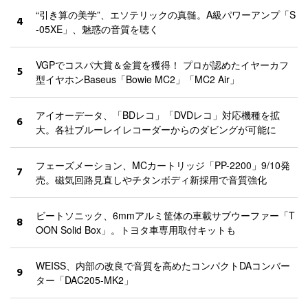
“引き算の美学”、エソテリックの真髄。A級パワーアンプ「S
4
-05XE」、魅惑の音質を聴く
VGPでコスパ大賞＆金賞を獲得！ プロが認めたイヤーカフ
5
型イヤホンBaseus「Bowie MC2」「MC2 Air」
アイオーデータ、「BDレコ」「DVDレコ」対応機種を拡
6
大。各社ブルーレイレコーダーからのダビングが可能に
フェーズメーション、MCカートリッジ「PP-2200」9/10発
7
売。磁気回路見直しやチタンボディ新採用で音質強化
ビートソニック、6mmアルミ筐体の車載サブウーファー「T
8
OON Solid Box」。トヨタ車専用取付キットも
WEISS、内部の改良で音質を高めたコンパクトDAコンバー
9
ター「DAC205-MK2」