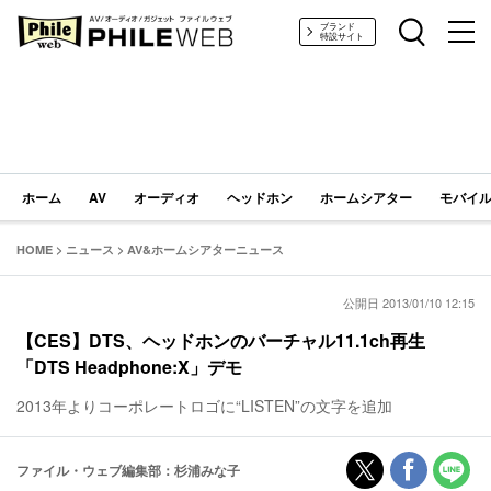
PHILE WEB｜AV/オーディオ/ガジェット
ブランド
特設サイト
ホーム
AV
オーディオ
ヘッドホン
ホームシアター
モバイル
HOME
>
ニュース
>
AV&ホームシアターニュース
公開日 2013/01/10 12:15
【CES】DTS、ヘッドホンのバーチャル11.1ch再生
「DTS Headphone:X」デモ
2013年よりコーポレートロゴに“LISTEN”の文字を追加
ファイル・ウェブ編集部：杉浦みな子