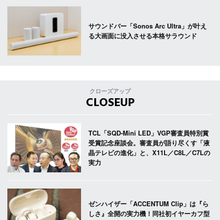
サウンドバー「Sonos Arc Ultra」が叶え
る大画面に没入させる本格サラウンド
クローズアップ
CLOSEUP
TCL「SQD-Mini LED」VGP審査員特別賞
受賞記念座談会。審査員が語り尽くす「液
晶テレビの進化」と、X11L／C8L／C7Lの
実力
ゼンハイザー「ACCENTUM Clip」は『ら
しさ』全開の実力機！同社初イヤーカフ型