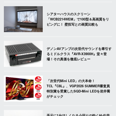
シアターハウスのスクリーン
「WCB2214WEM」で100型＆高画質をリ
ビングに！ 壁投写との画質比較も
デノンAVアンプの次世代サウンドを牽引す
るミドルクラス『AVR-X3900H』堂々登
場！その真価を徹底レビュー
「次世代Mini LED」の大本命！
TCL『C8L』、VGP2026 SUMMER審査員
特別賞を受賞したSQD-Mini LEDを岩井喬
がチェック
手元に1台ほしくなる小回りの効くHi-Fi音