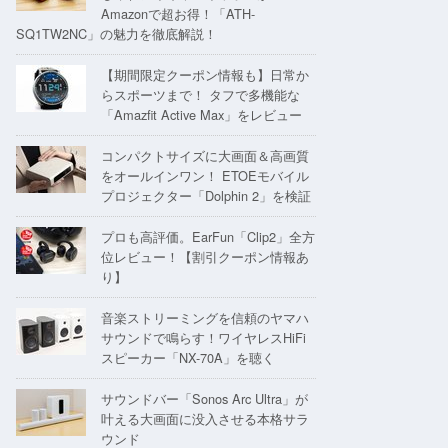
Amazonで超お得！「ATH-
SQ1TW2NC」の魅力を徹底解説！
【期間限定クーポン情報も】日常か
らスポーツまで！ タフで多機能な
「Amazfit Active Max」をレビュー
コンパクトサイズに大画面＆高画質
をオールインワン！ ETOEモバイル
プロジェクター「Dolphin 2」を検証
プロも高評価。EarFun「Clip2」全方
位レビュー！【割引クーポン情報あ
り】
音楽ストリーミングを信頼のヤマハ
サウンドで鳴らす！ワイヤレスHiFi
スピーカー「NX-70A」を聴く
サウンドバー「Sonos Arc Ultra」が
叶える大画面に没入させる本格サラ
ウンド