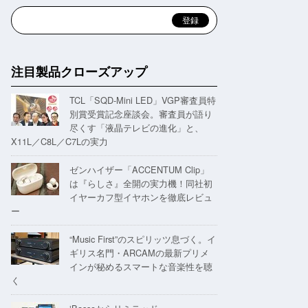
注目製品クローズアップ
TCL「SQD-Mini LED」VGP審査員特
別賞受賞記念座談会。審査員が語り
尽くす「液晶テレビの進化」と、
X11L／C8L／C7Lの実力
ゼンハイザー「ACCENTUM Clip」
は『らしさ』全開の実力機！同社初
イヤーカフ型イヤホンを徹底レビュ
ー
“Music First”のスピリッツ息づく。イ
ギリス名門・ARCAMの最新プリメ
インが秘めるスマートな音楽性を聴
く