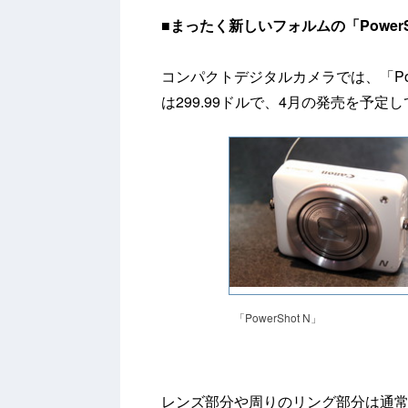
■まったく新しいフォルムの「PowerSh
コンパクトデジタルカメラでは、「Pow
は299.99ドルで、4月の発売を予定
「PowerShot N」
レンズ部分や周りのリング部分は通