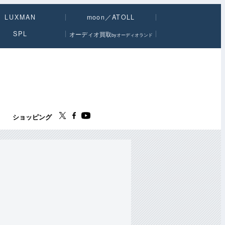
LUXMAN
moon／ATOLL
SPL
オーディオ買取
byオーディオランド
ス
ショッピング