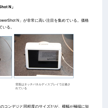
ot N」
erShot N」が非常に高い注目を集めている。価格
している。
背面はタッチパネルディスプレイで占拠さ
れている
常のコンデジと同程度のサイズだが、横幅が極端に短