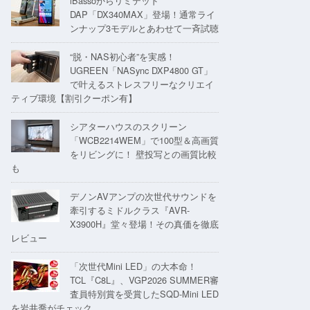
iBassoからリミテッド
DAP「DX340MAX」登場！通常ライ
ンナップ3モデルとあわせて一斉試聴
“脱・NAS初心者”を実感！
UGREEN「NASync DXP4800 GT」
で叶えるストレスフリーなクリエイ
ティブ環境【割引クーポン有】
シアターハウスのスクリーン
「WCB2214WEM」で100型＆高画質
をリビングに！ 壁投写との画質比較
も
デノンAVアンプの次世代サウンドを
牽引するミドルクラス『AVR-
X3900H』堂々登場！その真価を徹底
レビュー
「次世代Mini LED」の大本命！
TCL『C8L』、VGP2026 SUMMER審
査員特別賞を受賞したSQD-Mini LED
を岩井喬がチェック