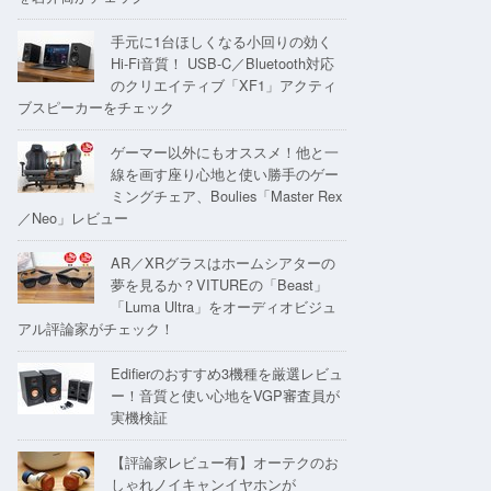
手元に1台ほしくなる小回りの効く
Hi-Fi音質！ USB-C／Bluetooth対応
のクリエイティブ「XF1」アクティ
ブスピーカーをチェック
ゲーマー以外にもオススメ！他と一
線を画す座り心地と使い勝手のゲー
ミングチェア、Boulies「Master Rex
／Neo」レビュー
AR／XRグラスはホームシアターの
夢を見るか？VITUREの「Beast」
「Luma Ultra」をオーディオビジュ
アル評論家がチェック！
Edifierのおすすめ3機種を厳選レビュ
ー！音質と使い心地をVGP審査員が
実機検証
【評論家レビュー有】オーテクのお
しゃれノイキャンイヤホンが