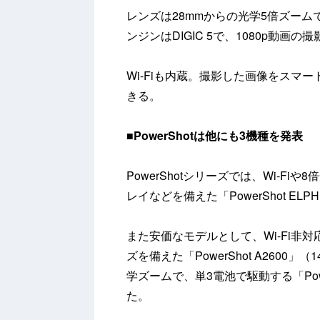
レンズは28mmからの光学5倍ズーム
ンジンはDIGIC 5で、1080p動画
Wi-Fiも内蔵。撮影した画像をスマ
きる。
■PowerShotは他にも3機種を発表
PowerShotシリーズでは、Wi-Fi
レイなどを備えた「PowerShot ELP
また安価なモデルとして、Wi-Fi非
ズを備えた「PowerShot A2600」
学ズームで、単3電池で駆動する「Power
た。