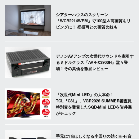
シアターハウスのスクリーン
「WCB2214WEM」で100型＆高画質をリ
ビングに！ 壁投写との画質比較も
デノンAVアンプの次世代サウンドを牽引す
るミドルクラス『AVR-X3900H』堂々登
場！その真価を徹底レビュー
「次世代Mini LED」の大本命！
TCL『C8L』、VGP2026 SUMMER審査員
特別賞を受賞したSQD-Mini LEDを岩井喬
がチェック
手元に1台ほしくなる小回りの効くHi-Fi音