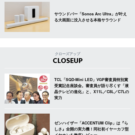
サウンドバー「Sonos Arc Ultra」が叶え
る大画面に没入させる本格サラウンド
クローズアップ
CLOSEUP
TCL「SQD-Mini LED」VGP審査員特別賞
受賞記念座談会。審査員が語り尽くす「液
晶テレビの進化」と、X11L／C8L／C7Lの
実力
ゼンハイザー「ACCENTUM Clip」は『ら
しさ』全開の実力機！同社初イヤーカフ型
イヤホンを徹底レビュー