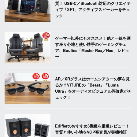
質！ USB-C／Bluetooth対応のクリエイテ
ィブ「XF1」アクティブスピーカーをチェ
ック
ゲーマー以外にもオススメ！他と一線を画
す座り心地と使い勝手のゲーミングチェ
ア、Boulies「Master Rex／Neo」レビュ
ー
AR／XRグラスはホームシアターの夢を見
るか？VITUREの「Beast」「Luma
Ultra」をオーディオビジュアル評論家がチ
ェック！
Edifierのおすすめ3機種を厳選レビュー！
音質と使い心地をVGP審査員が実機検証