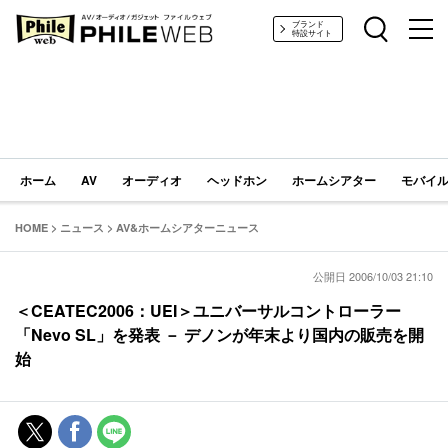
PHILE WEB｜AV/オーディオ/ガジェット
ブランド
特設サイト
ホーム
AV
オーディオ
ヘッドホン
ホームシアター
モバイル
HOME
>
ニュース
>
AV&ホームシアターニュース
公開日 2006/10/03 21:10
＜CEATEC2006：UEI＞ユニバーサルコントローラー
「Nevo SL」を発表 － デノンが年末より国内の販売を開
始