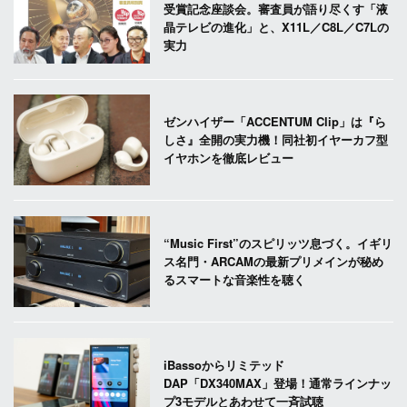
受賞記念座談会。審査員が語り尽くす「液
晶テレビの進化」と、X11L／C8L／C7Lの
実力
ゼンハイザー「ACCENTUM Clip」は『ら
しさ』全開の実力機！同社初イヤーカフ型
イヤホンを徹底レビュー
“Music First”のスピリッツ息づく。イギリ
ス名門・ARCAMの最新プリメインが秘め
るスマートな音楽性を聴く
iBassoからリミテッド
DAP「DX340MAX」登場！通常ラインナッ
プ3モデルとあわせて一斉試聴