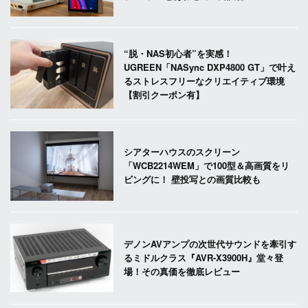
“脱・NAS初心者”を実感！
UGREEN「NASync DXP4800 GT」で叶え
るストレスフリーなクリエイティブ環境
【割引クーポン有】
シアターハウスのスクリーン
「WCB2214WEM」で100型＆高画質をリ
ビングに！ 壁投写との画質比較も
デノンAVアンプの次世代サウンドを牽引す
るミドルクラス『AVR-X3900H』堂々登
場！その真価を徹底レビュー