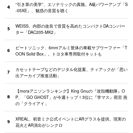
“引き算の美学”、エソテリックの真髄。A級パワーアンプ「S
4
-05XE」、魅惑の音質を聴く
WEISS、内部の改良で音質を高めたコンパクトDAコンバー
5
ター「DAC205-MK2」
ビートソニック、6mmアルミ筐体の車載サブウーファー「T
6
OON Solid Box」。トヨタ車専用取付キットも
カセットテープなどのデジタル化提案、ティアックが「思い
7
出アーカイブ推進活動」
【moraアニソンランキング】King Gnuの『攻殻機動隊』O
8
P、「GO GHOST」が今週トップ！3位に『学マス』雨宮 燕
の「クライアイ」
XREAL、初音ミク公式イベントにARグラスを提供。現実の
9
花火とAR演出がシンクロ