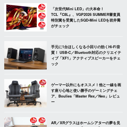
「次世代Mini LED」の大本命！
TCL『C8L』、VGP2026 SUMMER審査員
特別賞を受賞したSQD-Mini LEDを岩井喬
がチェック
手元に1台ほしくなる小回りの効くHi-Fi音
質！ USB-C／Bluetooth対応のクリエイテ
ィブ「XF1」アクティブスピーカーをチェ
ック
ゲーマー以外にもオススメ！他と一線を画
す座り心地と使い勝手のゲーミングチェ
ア、Boulies「Master Rex／Neo」レビュ
ー
AR／XRグラスはホームシアターの夢を見