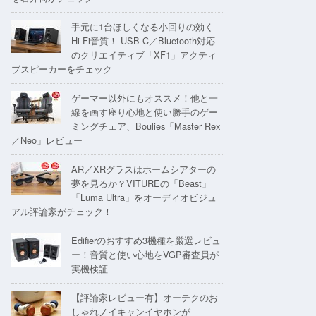
手元に1台ほしくなる小回りの効く
Hi-Fi音質！ USB-C／Bluetooth対応
のクリエイティブ「XF1」アクティ
ブスピーカーをチェック
ゲーマー以外にもオススメ！他と一
線を画す座り心地と使い勝手のゲー
ミングチェア、Boulies「Master Rex
／Neo」レビュー
AR／XRグラスはホームシアターの
夢を見るか？VITUREの「Beast」
「Luma Ultra」をオーディオビジュ
アル評論家がチェック！
Edifierのおすすめ3機種を厳選レビュ
ー！音質と使い心地をVGP審査員が
実機検証
【評論家レビュー有】オーテクのお
しゃれノイキャンイヤホンが