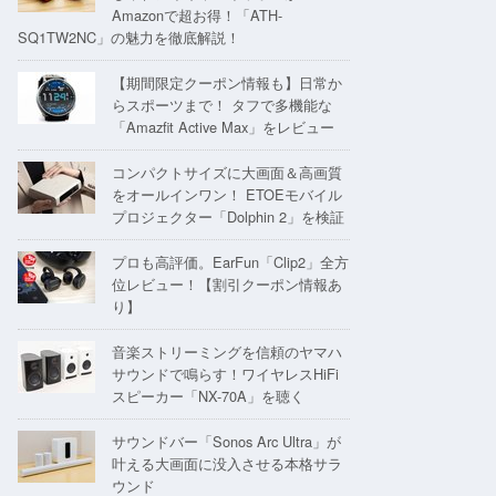
Amazonで超お得！「ATH-
SQ1TW2NC」の魅力を徹底解説！
【期間限定クーポン情報も】日常か
らスポーツまで！ タフで多機能な
「Amazfit Active Max」をレビュー
コンパクトサイズに大画面＆高画質
をオールインワン！ ETOEモバイル
プロジェクター「Dolphin 2」を検証
プロも高評価。EarFun「Clip2」全方
位レビュー！【割引クーポン情報あ
り】
音楽ストリーミングを信頼のヤマハ
サウンドで鳴らす！ワイヤレスHiFi
スピーカー「NX-70A」を聴く
サウンドバー「Sonos Arc Ultra」が
叶える大画面に没入させる本格サラ
ウンド