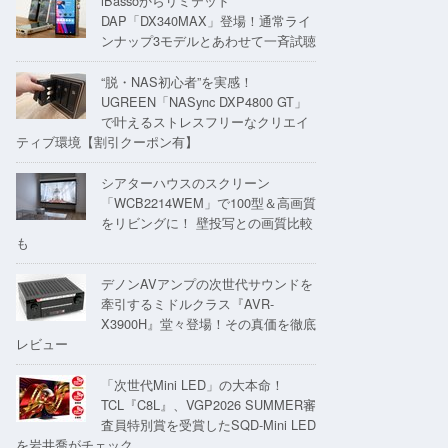
iBassoからリミテッド
DAP「DX340MAX」登場！通常ライ
ンナップ3モデルとあわせて一斉試聴
“脱・NAS初心者”を実感！
UGREEN「NASync DXP4800 GT」
で叶えるストレスフリーなクリエイ
ティブ環境【割引クーポン有】
シアターハウスのスクリーン
「WCB2214WEM」で100型＆高画質
をリビングに！ 壁投写との画質比較
も
デノンAVアンプの次世代サウンドを
牽引するミドルクラス『AVR-
X3900H』堂々登場！その真価を徹底
レビュー
「次世代Mini LED」の大本命！
TCL『C8L』、VGP2026 SUMMER審
査員特別賞を受賞したSQD-Mini LED
を岩井喬がチェック