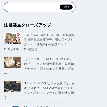
注目製品クローズアップ
TCL「SQD-Mini LED」VGP審査員特
別賞受賞記念座談会。審査員が語り
尽くす「液晶テレビの進化」と、
X11L／C8L／C7Lの実力
ゼンハイザー「ACCENTUM Clip」
は『らしさ』全開の実力機！同社初
イヤーカフ型イヤホンを徹底レビュ
ー
“Music First”のスピリッツ息づく。イ
ギリス名門・ARCAMの最新プリメ
インが秘めるスマートな音楽性を聴
く