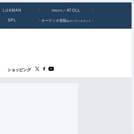
LUXMAN
moon／ATOLL
SPL
オーディオ買取
byオーディオランド
ス
ショッピング