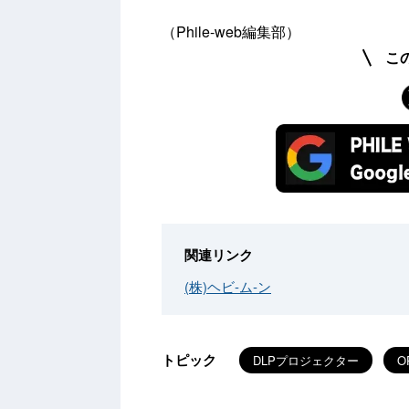
（Phile-web編集部）
こ
関連リンク
(株)ヘビ-ム-ン
トピック
DLPプロジェクター
O