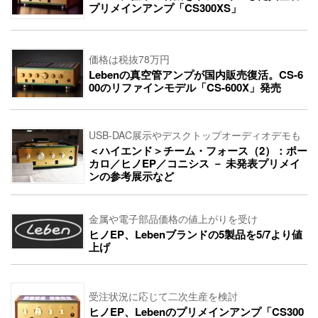
プリメインアンプ「CS300XS」
価格は税抜78万円
Lebenの真空管アンプが国内販売復活。CS-6
00のリファインモデル「CS-600X」発売
USB-DAC展示やデスクトップオーディオデモも
＜ハイエンド＞チーム・フォース（2）：ポー
カロ／ヒノEP／コニシス － 未発表プリメイ
ンの参考展示など
金属や電子部品価格の値上がりを受け
ヒノEP、Lebenブランドの5製品を5/7より値
上げ
受注状況に応じて二次生産を検討
ヒノEP、Lebenのプリメインアンプ「CS300