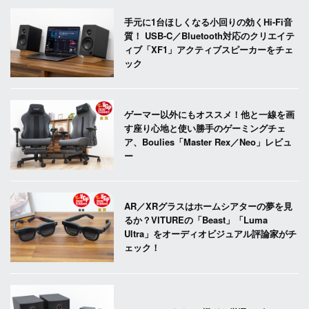
手元に1台ほしくなる小回りの効くHi-Fi音
質！ USB-C／Bluetooth対応のクリエイテ
ィブ「XF1」アクティブスピーカーをチェ
ック
ゲーマー以外にもオススメ！他と一線を画
す座り心地と使い勝手のゲーミングチェ
ア、Boulies「Master Rex／Neo」レビュ
ー
AR／XRグラスはホームシアターの夢を見
るか？VITUREの「Beast」「Luma
Ultra」をオーディオビジュアル評論家がチ
ェック！