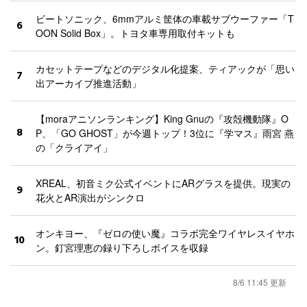
ビートソニック、6mmアルミ筐体の車載サブウーファー「T
6
OON Solid Box」。トヨタ車専用取付キットも
カセットテープなどのデジタル化提案、ティアックが「思い
7
出アーカイブ推進活動」
【moraアニソンランキング】King Gnuの『攻殻機動隊』O
8
P、「GO GHOST」が今週トップ！3位に『学マス』雨宮 燕
の「クライアイ」
XREAL、初音ミク公式イベントにARグラスを提供。現実の
9
花火とAR演出がシンクロ
オンキヨー、『ゼロの使い魔』コラボ完全ワイヤレスイヤホ
10
ン。釘宮理恵の録り下ろしボイスを収録
8/6 11:45 更新