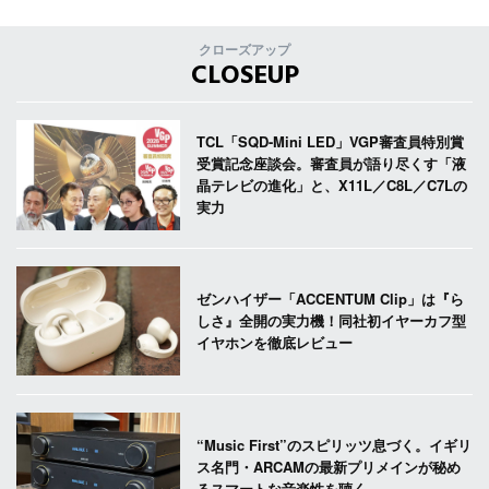
クローズアップ
CLOSEUP
TCL「SQD-Mini LED」VGP審査員特別賞
受賞記念座談会。審査員が語り尽くす「液
晶テレビの進化」と、X11L／C8L／C7Lの
実力
ゼンハイザー「ACCENTUM Clip」は『ら
しさ』全開の実力機！同社初イヤーカフ型
イヤホンを徹底レビュー
“Music First”のスピリッツ息づく。イギリ
ス名門・ARCAMの最新プリメインが秘め
るスマートな音楽性を聴く