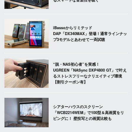
iBassoからリミテッド
DAP「DX340MAX」登場！通常ラインナッ
プ3モデルとあわせて一斉試聴
“脱・NAS初心者”を実感！
UGREEN「NASync DXP4800 GT」で叶え
るストレスフリーなクリエイティブ環境
【割引クーポン有】
シアターハウスのスクリーン
「WCB2214WEM」で100型＆高画質をリ
ビングに！ 壁投写との画質比較も