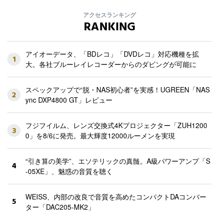
アクセスランキング
RANKING
アイオーデータ、「BDレコ」「DVDレコ」対応機種を拡
1
大。各社ブルーレイレコーダーからのダビングが可能に
スペックアップで“脱・NAS初心者”を実感！UGREEN「NAS
2
ync DXP4800 GT」レビュー
フジフイルム、レンズ交換式4Kプロジェクター「ZUH1200
3
0」を8/6に発売。最大輝度12000ルーメンを実現
“引き算の美学”、エソテリックの真髄。A級パワーアンプ「S
4
-05XE」、魅惑の音質を聴く
WEISS、内部の改良で音質を高めたコンパクトDAコンバー
5
ター「DAC205-MK2」