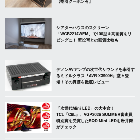
【割引クーポン有】
シアターハウスのスクリーン
「WCB2214WEM」で100型＆高画質をリ
ビングに！ 壁投写との画質比較も
デノンAVアンプの次世代サウンドを牽引す
るミドルクラス『AVR-X3900H』堂々登
場！その真価を徹底レビュー
「次世代Mini LED」の大本命！
TCL『C8L』、VGP2026 SUMMER審査員
特別賞を受賞したSQD-Mini LEDを岩井喬
がチェック