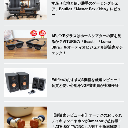
す座り心地と使い勝手のゲーミングチェ
ア、Boulies「Master Rex／Neo」レビュ
ー
AR／XRグラスはホームシアターの夢を見
るか？VITUREの「Beast」「Luma
Ultra」をオーディオビジュアル評論家がチ
ェック！
Edifierのおすすめ3機種を厳選レビュー！
音質と使い心地をVGP審査員が実機検証
【評論家レビュー有】オーテクのおしゃれ
ノイキャンイヤホンがAmazonで超お得！
「ATH-SQ1TW2NC」の魅力を徹底解説！