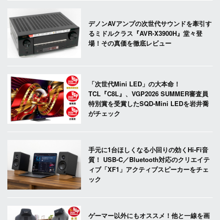
デノンAVアンプの次世代サウンドを牽引す
るミドルクラス『AVR-X3900H』堂々登
場！その真価を徹底レビュー
「次世代Mini LED」の大本命！
TCL『C8L』、VGP2026 SUMMER審査員
特別賞を受賞したSQD-Mini LEDを岩井喬
がチェック
手元に1台ほしくなる小回りの効くHi-Fi音
質！ USB-C／Bluetooth対応のクリエイテ
ィブ「XF1」アクティブスピーカーをチェ
ック
ゲーマー以外にもオススメ！他と一線を画