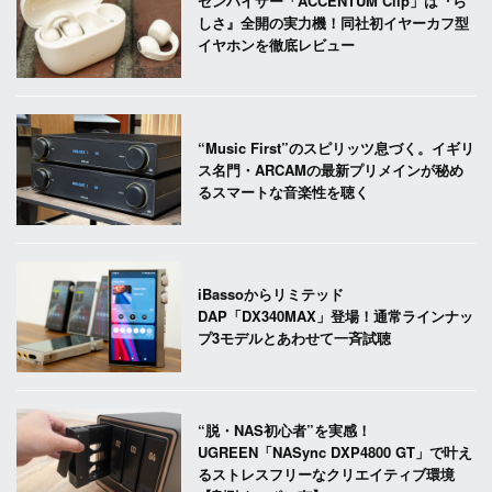
ゼンハイザー「ACCENTUM Clip」は『ら
しさ』全開の実力機！同社初イヤーカフ型
イヤホンを徹底レビュー
“Music First”のスピリッツ息づく。イギリ
ス名門・ARCAMの最新プリメインが秘め
るスマートな音楽性を聴く
iBassoからリミテッド
DAP「DX340MAX」登場！通常ラインナッ
プ3モデルとあわせて一斉試聴
“脱・NAS初心者”を実感！
UGREEN「NASync DXP4800 GT」で叶え
るストレスフリーなクリエイティブ環境