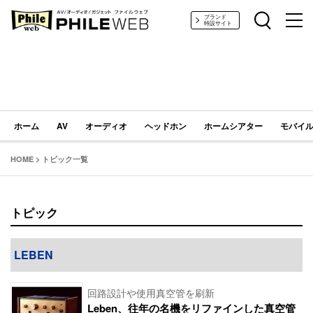
PHILE WEB｜AV/オーディオ/ガジェット
ブランド
特設サイト
ホーム
AV
オーディオ
ヘッドホン
ホームシアター
モバイル
HOME
>
トピック一覧
トピック
LEBEN
回路設計や使用真空管を刷新
Leben、往年の名機をリファインした真空管