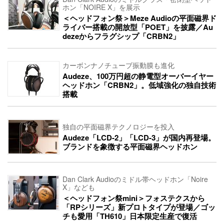
ホン「NOIRE X」を展示
＜ヘッドフォン祭＞Meze Audioの平面磁界ド
ライバー搭載の開放型「POET」を披露／Au
dezeからフラグシップ「CRBN2」
カーボンナノチューブ振動膜も進化
Audeze、100万円超の静電型オーバーイヤー
ヘッドホン「CRBN2」。低域強化の独自技術
搭載
独自の平面磁界テクノロジーを投入
Audeze「LCD-2」「LCD-3」が国内再登場。
ブランドを象徴する平面磁界ヘッドホン
Dan Clark Audioのミドル帯ヘッドホン「Noire
X」なども
＜ヘッドフォン祭mini＞フォステクスから
「RPシリーズ」新プロトタイプが登場／ゴッ
チも愛用「TH610」日本限定生産で復活