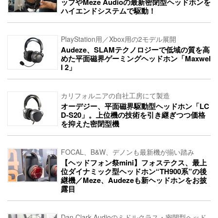
ップやMeze Audioの最新密閉型ヘッドホンを
ハイエンドシステムで駆動！
PlayStation用／Xbox用の2モデル展開
Audeze、SLAMテクノロジーで低域の質を高
めた平面磁界ゲーミングヘッドホン「Maxwel
l 2」
カリフォルニアの自社工房にて製造
オーデジー、平面磁界駆動型ヘッドホン「LC
D-S20」。上位機の技術を引き継ぎつつ価格
を抑えた密閉型機
FOCAL、B&W、デノンも最新機が揃い踏み
【ヘッドフォン祭mini】フォステクス、最上
位ダイナミック型ヘッドホン“TH900系”の後
継機／Meze、Audezeも新ヘッドホンをお披
露目
Dan Clark Audioのミドルクラス・密閉型ヘッド