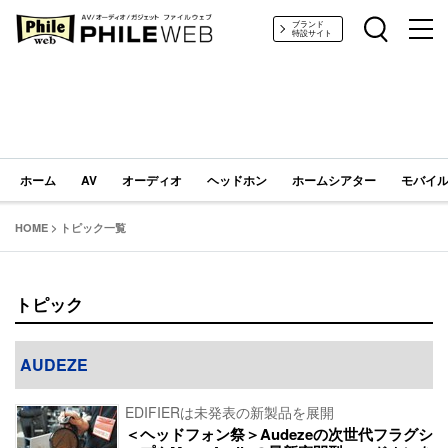
PHILE WEB｜AV/オーディオ/ガジェット
ブランド
特設サイト
ホーム
AV
オーディオ
ヘッドホン
ホームシアター
モバイル
HOME
>
トピック一覧
トピック
AUDEZE
EDIFIERは未発表の新製品を展開
＜ヘッドフォン祭＞Audezeの次世代フラグシ