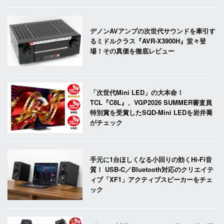
デノンAVアンプの次世代サウンドを牽引す
るミドルクラス『AVR-X3900H』堂々登
場！その真価を徹底レビュー
「次世代Mini LED」の大本命！
TCL『C8L』、VGP2026 SUMMER審査員
特別賞を受賞したSQD-Mini LEDを岩井喬
がチェック
手元に1台ほしくなる小回りの効くHi-Fi音
質！ USB-C／Bluetooth対応のクリエイテ
ィブ「XF1」アクティブスピーカーをチェ
ック