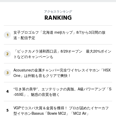
アクセスランキング
RANKING
女子プロゴルフ「北海道 meijiカップ」8/7から3日間の放
1
送・配信予定
「ビックカメラ浦和西口店」8/29オープン 最大20%ポイン
2
トなどのキャンペーンも
Acoustuneの金属チャンバー完全ワイヤレスイヤホン「HSX
3
One」は外観も音もクリアで爽快！
“引き算の美学”、エソテリックの真髄。A級パワーアンプ「S
4
-05XE」、魅惑の音質を聴く
VGPでコスパ大賞＆金賞を獲得！ プロが認めたイヤーカフ
5
型イヤホンBaseus「Bowie MC2」「MC2 Air」