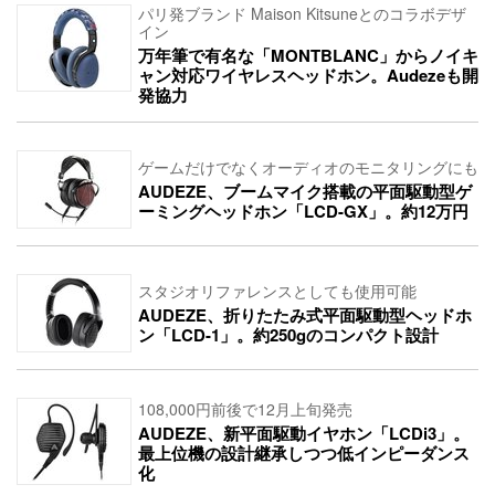
パリ発ブランド Maison Kitsuneとのコラボデザ
イン
万年筆で有名な「MONTBLANC」からノイキ
ャン対応ワイヤレスヘッドホン。Audezeも開
発協力
ゲームだけでなくオーディオのモニタリングにも
AUDEZE、ブームマイク搭載の平面駆動型ゲ
ーミングヘッドホン「LCD-GX」。約12万円
スタジオリファレンスとしても使用可能
AUDEZE、折りたたみ式平面駆動型ヘッドホ
ン「LCD-1」。約250gのコンパクト設計
108,000円前後で12月上旬発売
AUDEZE、新平面駆動イヤホン「LCDi3」。
最上位機の設計継承しつつ低インピーダンス
化