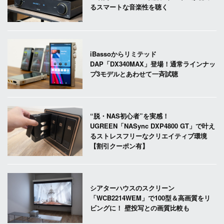
るスマートな音楽性を聴く
iBassoからリミテッド
DAP「DX340MAX」登場！通常ラインナッ
プ3モデルとあわせて一斉試聴
“脱・NAS初心者”を実感！
UGREEN「NASync DXP4800 GT」で叶え
るストレスフリーなクリエイティブ環境
【割引クーポン有】
シアターハウスのスクリーン
「WCB2214WEM」で100型＆高画質をリ
ビングに！ 壁投写との画質比較も