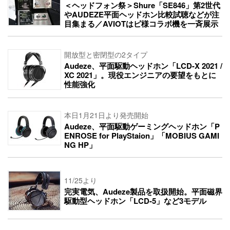
＜ヘッドフォン祭＞Shure「SE846」第2世代
やAUDEZE平面ヘッドホン比較試聴などが注
目集まる／AVIOTはピ様コラボ機を一斉展示
開放型と密閉型の2タイプ
Audeze、平面駆動ヘッドホン「LCD-X 2021 /
XC 2021」。現役エンジニアの要望をもとに
性能強化
本日1月21日より発売開始
Audeze、平面駆動ゲーミングヘッドホン「P
ENROSE for PlayStaion」「MOBIUS GAMI
NG HP」
11/25より
完実電気、Audeze製品を取扱開始。平面磁界
駆動型ヘッドホン「LCD-5」など3モデル