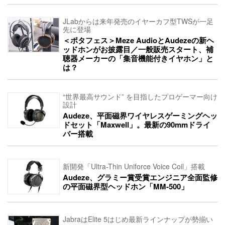
JLabからは来年発売のイヤーカフ型TWSが一足
先に登場
＜ポタフェス＞Meze AudioとAudezeの新ヘ
ッドホンがお披露目／一般販売スタート、補
聴器メーカーの「集音機能付きイヤホン」と
は？
“世界最高サウンド” を目指したプロゲーマー向け
設計
Audeze、平面磁界ワイヤレスゲーミングヘッ
ドセット「Maxwell」。最新の90mmドライ
バー搭載
新開発「Ultra-Thin Uniforce Voice Coil」搭載
Audeze、グラミー賞受賞エンジニア全面監修
の平面磁界型ヘッドホン「MM-500」
JabraはElite 5はじめ最新ラインナップが勢揃い