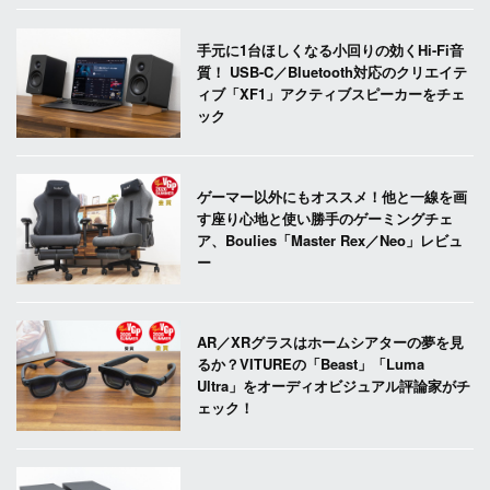
手元に1台ほしくなる小回りの効くHi-Fi音
質！ USB-C／Bluetooth対応のクリエイテ
ィブ「XF1」アクティブスピーカーをチェ
ック
ゲーマー以外にもオススメ！他と一線を画
す座り心地と使い勝手のゲーミングチェ
ア、Boulies「Master Rex／Neo」レビュ
ー
AR／XRグラスはホームシアターの夢を見
るか？VITUREの「Beast」「Luma
Ultra」をオーディオビジュアル評論家がチ
ェック！