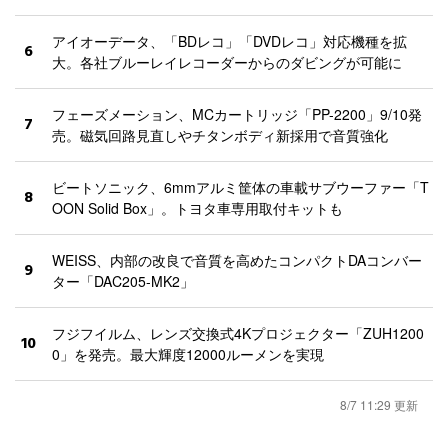
アイオーデータ、「BDレコ」「DVDレコ」対応機種を拡
6
大。各社ブルーレイレコーダーからのダビングが可能に
フェーズメーション、MCカートリッジ「PP-2200」9/10発
7
売。磁気回路見直しやチタンボディ新採用で音質強化
ビートソニック、6mmアルミ筐体の車載サブウーファー「T
8
OON Solid Box」。トヨタ車専用取付キットも
WEISS、内部の改良で音質を高めたコンパクトDAコンバー
9
ター「DAC205-MK2」
フジフイルム、レンズ交換式4Kプロジェクター「ZUH1200
10
0」を発売。最大輝度12000ルーメンを実現
8/7 11:29 更新