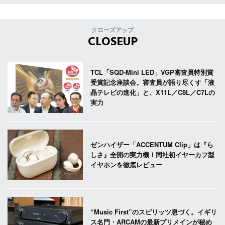
クローズアップ
CLOSEUP
TCL「SQD-Mini LED」VGP審査員特別賞
受賞記念座談会。審査員が語り尽くす「液
晶テレビの進化」と、X11L／C8L／C7Lの
実力
ゼンハイザー「ACCENTUM Clip」は『ら
しさ』全開の実力機！同社初イヤーカフ型
イヤホンを徹底レビュー
“Music First”のスピリッツ息づく。イギリ
ス名門・ARCAMの最新プリメインが秘め