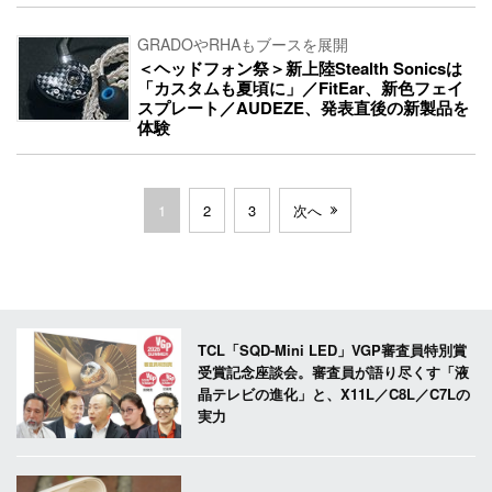
GRADOやRHAもブースを展開
＜ヘッドフォン祭＞新上陸Stealth Sonicsは
「カスタムも夏頃に」／FitEar、新色フェイ
スプレート／AUDEZE、発表直後の新製品を
体験
1
2
3
次へ
TCL「SQD-Mini LED」VGP審査員特別賞
受賞記念座談会。審査員が語り尽くす「液
晶テレビの進化」と、X11L／C8L／C7Lの
実力