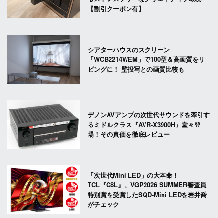
【割引クーポン有】
シアターハウスのスクリーン
「WCB2214WEM」で100型＆高画質をリ
ビングに！ 壁投写との画質比較も
デノンAVアンプの次世代サウンドを牽引す
るミドルクラス『AVR-X3900H』堂々登
場！その真価を徹底レビュー
「次世代Mini LED」の大本命！
TCL『C8L』、VGP2026 SUMMER審査員
特別賞を受賞したSQD-Mini LEDを岩井喬
がチェック