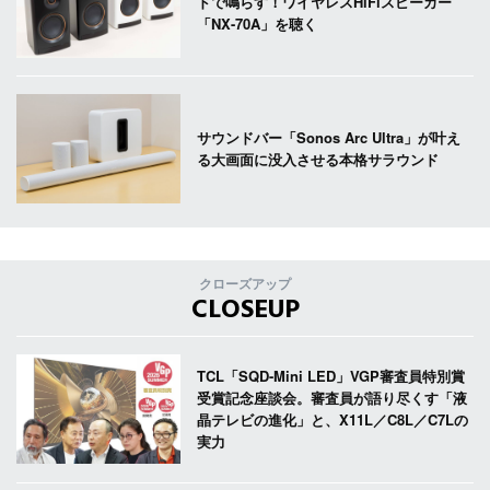
ドで鳴らす！ワイヤレスHiFiスピーカー
「NX-70A」を聴く
サウンドバー「Sonos Arc Ultra」が叶え
る大画面に没入させる本格サラウンド
クローズアップ
CLOSEUP
TCL「SQD-Mini LED」VGP審査員特別賞
受賞記念座談会。審査員が語り尽くす「液
晶テレビの進化」と、X11L／C8L／C7Lの
実力