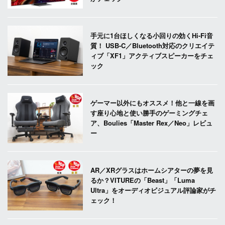
手元に1台ほしくなる小回りの効くHi-Fi音
質！ USB-C／Bluetooth対応のクリエイテ
ィブ「XF1」アクティブスピーカーをチェ
ック
ゲーマー以外にもオススメ！他と一線を画
す座り心地と使い勝手のゲーミングチェ
ア、Boulies「Master Rex／Neo」レビュ
ー
AR／XRグラスはホームシアターの夢を見
るか？VITUREの「Beast」「Luma
Ultra」をオーディオビジュアル評論家がチ
ェック！