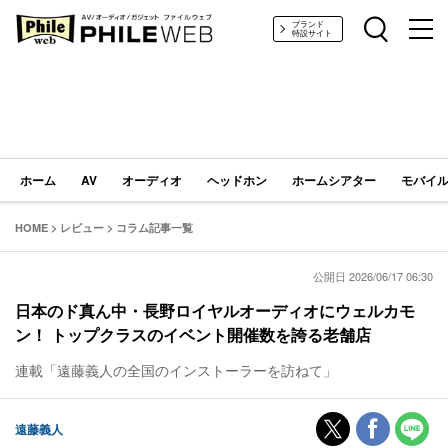
PHILE WEB｜AV/オーディオ/ガジェット
ブランド
特設サイト
ホーム
AV
オーディオ
ヘッドホン
ホームシアター
モバイル
HOME
>
レビュー
>
コラム記事一覧
公開日 2026/06/17 06:30
日本のド真ん中・長野ロイヤルオーディオにウェルカモ
ン！ トップクラスのイベント開催数を誇る老舗店
連載「遠藤義人の全国のインストーラーを訪ねて」
遠藤義人