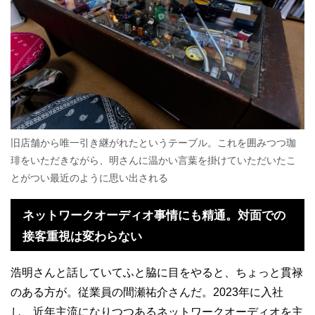
旧店舗から唯一引き継がれたというテーブル。これを囲みつつ珈
琲をいただきながら、明さんに温かい言葉を掛けていただいたこ
とがつい最近のように思い出される
ネットワークオーディオ事情にも精通。対面での
接客重視は変わらない
浩明さんと話していてふと脇に目をやると、ちょっと貫禄
のある方が。従業員の間瀬祐介さんだ。2023年に入社
し、近年主流になりつつあるネットワークオーディオを主