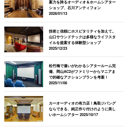
案力を誇るオーディオ＆ホームシアター
ショップ、石川アンティフォン
2026/01/13
技術と信頼にホスピタリティを加えて。
山口サウンドテックは多様なライフスタ
イルを提案する体験型ショップ
2025/12/23
松竹梅で違いがわかるシアタールーム完
備、岡山AC2がファミリーからマニアま
で的確なアクションプランを考案！
2025/11/06
カーオーディオの有力店！鳥取ジパング
ならできる、純正作り付けのように美し
いホームシアター
2025/10/17