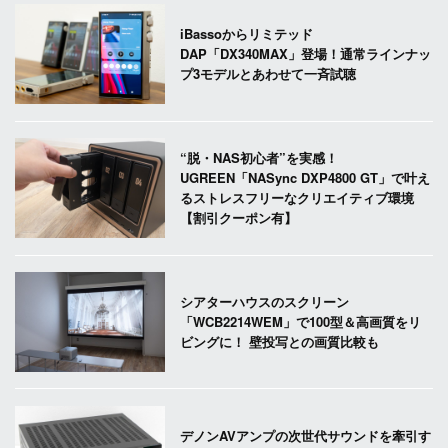
iBassoからリミテッド
DAP「DX340MAX」登場！通常ラインナッ
プ3モデルとあわせて一斉試聴
“脱・NAS初心者”を実感！
UGREEN「NASync DXP4800 GT」で叶え
るストレスフリーなクリエイティブ環境
【割引クーポン有】
シアターハウスのスクリーン
「WCB2214WEM」で100型＆高画質をリ
ビングに！ 壁投写との画質比較も
デノンAVアンプの次世代サウンドを牽引す