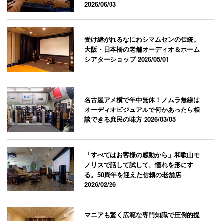
2026/06/03
受け継がれるなにわシマムセンの伝統。
大阪・日本橋の老舗オーディオ＆ホーム
シアターショップ
2026/05/01
名古屋アメ横で年中無休！ノムラ無線は
オーディオビジュアルで何かあったら相
談できる庶民の味方
2026/03/05
「すべてはお客様の感動から」和歌山モ
ノリスで話して試して、憧れを形にす
る。50周年を迎えた信頼の老舗店
2026/02/26
マニアも驚く広範な専門知識で圧倒的提