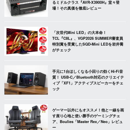
るミドルクラス『AVR-X3900H』堂々登
場！その真価を徹底レビュー
「次世代Mini LED」の大本命！
TCL『C8L』、VGP2026 SUMMER審査員
特別賞を受賞したSQD-Mini LEDを岩井喬
がチェック
手元に1台ほしくなる小回りの効くHi-Fi音
質！ USB-C／Bluetooth対応のクリエイテ
ィブ「XF1」アクティブスピーカーをチェ
ック
ゲーマー以外にもオススメ！他と一線を画
す座り心地と使い勝手のゲーミングチェ
ア、Boulies「Master Rex／Neo」レビュ
ー