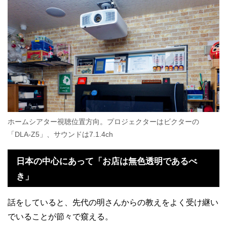
ホームシアター視聴位置方向。プロジェクターはビクターの
「DLA-Z5」、サウンドは7.1.4ch
日本の中心にあって「お店は無色透明であるべ
き」
話をしていると、先代の明さんからの教えをよく受け継い
でいることが節々で窺える。