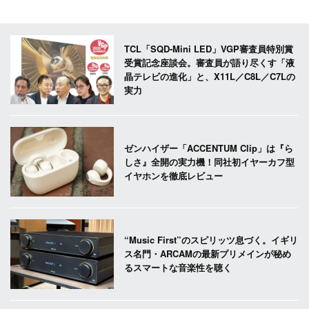
TCL「SQD-Mini LED」VGP審査員特別賞
受賞記念座談会。審査員が語り尽くす「液
晶テレビの進化」と、X11L／C8L／C7Lの
実力
ゼンハイザー「ACCENTUM Clip」は『ら
しさ』全開の実力機！同社初イヤーカフ型
イヤホンを徹底レビュー
“Music First”のスピリッツ息づく。イギリ
ス名門・ARCAMの最新プリメインが秘め
るスマートな音楽性を聴く