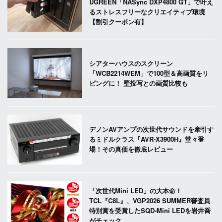
UGREEN「NASync DXP4800 GT」で叶え
るストレスフリーなクリエイティブ環境
【割引クーポン有】
シアターハウスのスクリーン
「WCB2214WEM」で100型＆高画質をリ
ビングに！ 壁投写との画質比較も
デノンAVアンプの次世代サウンドを牽引す
るミドルクラス『AVR-X3900H』堂々登
場！その真価を徹底レビュー
「次世代Mini LED」の大本命！
TCL『C8L』、VGP2026 SUMMER審査員
特別賞を受賞したSQD-Mini LEDを岩井喬
がチェック