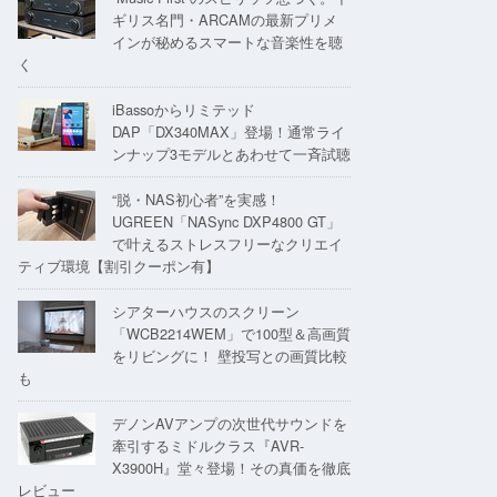
ギリス名門・ARCAMの最新プリメ
インが秘めるスマートな音楽性を聴
く
iBassoからリミテッド
DAP「DX340MAX」登場！通常ライ
ンナップ3モデルとあわせて一斉試聴
“脱・NAS初心者”を実感！
UGREEN「NASync DXP4800 GT」
で叶えるストレスフリーなクリエイ
ティブ環境【割引クーポン有】
シアターハウスのスクリーン
「WCB2214WEM」で100型＆高画質
をリビングに！ 壁投写との画質比較
も
デノンAVアンプの次世代サウンドを
牽引するミドルクラス『AVR-
X3900H』堂々登場！その真価を徹底
レビュー