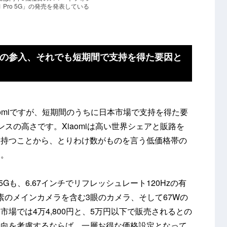
e 11 Pro 5G」の発売を発表している
の参入、それでも短期間で支持を得た要因と
omiですが、短期間のうちに日本市場で支持を得た要
スの高さです。Xiaomiは高い世界シェアと販路を
を持つことから、とりわけ数がものを言う低価格帯の
す。
Pro 5Gも、6.67インチでリフレッシュレート120Hzの有
画素のメインカメラを含む3眼のカメラ、そして67Wの
場では4万4,800円と、5万円以下で販売されるとの
傾向を考慮するならば、一層お得な価格設定となって