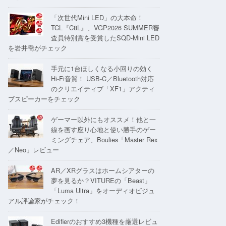
「次世代Mini LED」の大本命！
TCL『C8L』、VGP2026 SUMMER審
査員特別賞を受賞したSQD-Mini LED
を岩井喬がチェック
手元に1台ほしくなる小回りの効く
Hi-Fi音質！ USB-C／Bluetooth対応
のクリエイティブ「XF1」アクティ
ブスピーカーをチェック
ゲーマー以外にもオススメ！他と一
線を画す座り心地と使い勝手のゲー
ミングチェア、Boulies「Master Rex
／Neo」レビュー
AR／XRグラスはホームシアターの
夢を見るか？VITUREの「Beast」
「Luma Ultra」をオーディオビジュ
アル評論家がチェック！
Edifierのおすすめ3機種を厳選レビュ