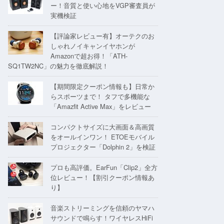
ー！音質と使い心地をVGP審査員が
実機検証
【評論家レビュー有】オーテクのお
しゃれノイキャンイヤホンが
Amazonで超お得！「ATH-
SQ1TW2NC」の魅力を徹底解説！
【期間限定クーポン情報も】日常か
らスポーツまで！ タフで多機能な
「Amazfit Active Max」をレビュー
コンパクトサイズに大画面＆高画質
をオールインワン！ ETOEモバイル
プロジェクター「Dolphin 2」を検証
プロも高評価。EarFun「Clip2」全方
位レビュー！【割引クーポン情報あ
り】
音楽ストリーミングを信頼のヤマハ
サウンドで鳴らす！ワイヤレスHiFi