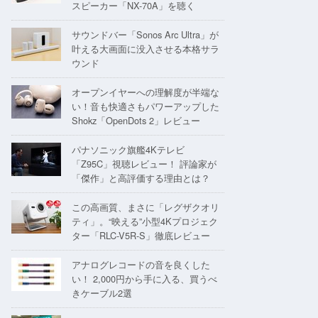
スピーカー「NX-70A」を聴く
サウンドバー「Sonos Arc Ultra」が
叶える大画面に没入させる本格サラ
ウンド
オープンイヤーへの理解度が半端な
い！音も快適さもパワーアップした
Shokz「OpenDots 2」レビュー
パナソニック旗艦4Kテレビ
「Z95C」視聴レビュー！ 評論家が
「傑作」と高評価する理由とは？
この高画質、まさに「レグザクオリ
ティ」。“映える”小型4Kプロジェク
ター「RLC-V5R-S」徹底レビュー
アナログレコードの音を良くした
い！ 2,000円から手に入る、買うべ
きケーブル2選