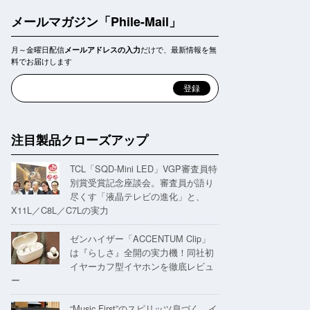
メールマガジン「Phile-Mail」
月～金曜日配信
だけで、最新情報を無
メールアドレスの入力
料でお届けします
注目製品クローズアップ
TCL「SQD-Mini LED」VGP審査員特
別賞受賞記念座談会。審査員が語り
尽くす「液晶テレビの進化」と、
X11L／C8L／C7Lの実力
ゼンハイザー「ACCENTUM Clip」
は『らしさ』全開の実力機！同社初
イヤーカフ型イヤホンを徹底レビュ
ー
“Music First”のスピリッツ息づく。イ