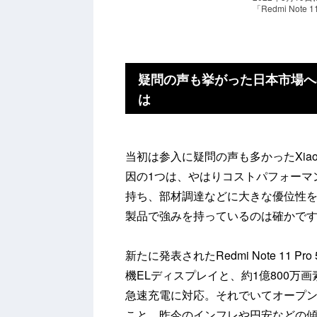
「Redmi Not
疑問の声も挙がった日本市場へ
は
当初は参入に疑問の声も多かったXia
因の1つは、やはりコストパフォーマン
持ち、部材調達などに大きな優位性
製品で強みを持っているのは確かで
新たに発表されたRedmi Note 11 
機ELディスプレイと、約1億800万
急速充電に対応。それでいてオープン市
こと。昨今のインフレや円安などの