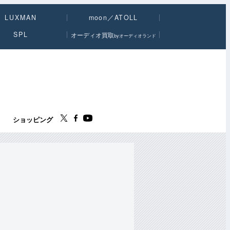
LUXMAN
moon／ATOLL
SPL
オーディオ買取
byオーディオランド
ス
ショッピング