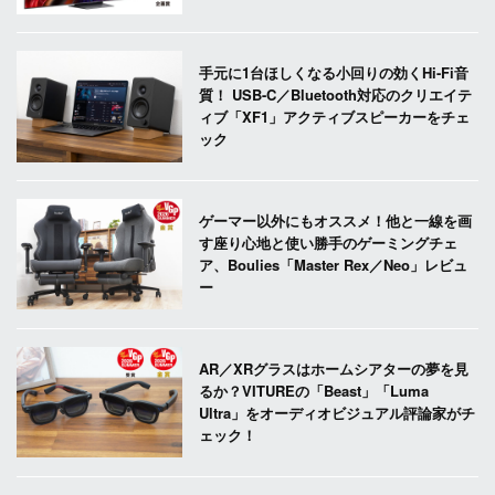
手元に1台ほしくなる小回りの効くHi-Fi音
質！ USB-C／Bluetooth対応のクリエイテ
ィブ「XF1」アクティブスピーカーをチェ
ック
ゲーマー以外にもオススメ！他と一線を画
す座り心地と使い勝手のゲーミングチェ
ア、Boulies「Master Rex／Neo」レビュ
ー
AR／XRグラスはホームシアターの夢を見
るか？VITUREの「Beast」「Luma
Ultra」をオーディオビジュアル評論家がチ
ェック！