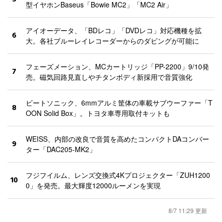
型イヤホンBaseus「Bowie MC2」「MC2 Air」
アイオーデータ、「BDレコ」「DVDレコ」対応機種を拡
6
大。各社ブルーレイレコーダーからのダビングが可能に
フェーズメーション、MCカートリッジ「PP-2200」9/10発
7
売。磁気回路見直しやチタンボディ新採用で音質強化
ビートソニック、6mmアルミ筐体の車載サブウーファー「T
8
OON Solid Box」。トヨタ車専用取付キットも
WEISS、内部の改良で音質を高めたコンパクトDAコンバー
9
ター「DAC205-MK2」
フジフイルム、レンズ交換式4Kプロジェクター「ZUH1200
10
0」を発売。最大輝度12000ルーメンを実現
8/7 11:29 更新