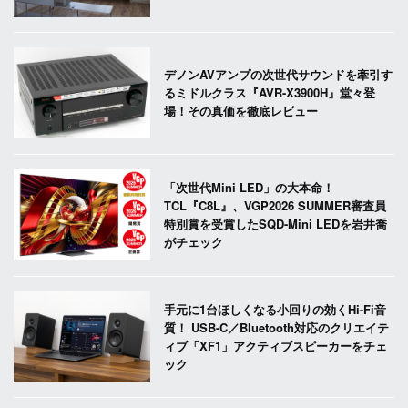
デノンAVアンプの次世代サウンドを牽引す
るミドルクラス『AVR-X3900H』堂々登
場！その真価を徹底レビュー
「次世代Mini LED」の大本命！
TCL『C8L』、VGP2026 SUMMER審査員
特別賞を受賞したSQD-Mini LEDを岩井喬
がチェック
手元に1台ほしくなる小回りの効くHi-Fi音
質！ USB-C／Bluetooth対応のクリエイテ
ィブ「XF1」アクティブスピーカーをチェ
ック