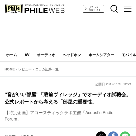
PHILE WEB｜AV/オーディオ/ガジェット
ブランド
特設サイト
ホーム
AV
オーディオ
ヘッドホン
ホームシアター
モバイル
HOME
>
レビュー
>
コラム記事一覧
公開日 2017/11/13 12:21
“音がいい部屋”「蔵前ヴィレッジ」でオーディオ試聴会。
公式レポートから考える「部屋の重要性」
【特別企画】アコースティックラボ主催「Acoustic Audio
Forum」