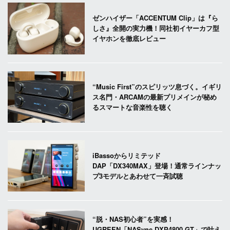
ゼンハイザー「ACCENTUM Clip」は『ら
しさ』全開の実力機！同社初イヤーカフ型
イヤホンを徹底レビュー
“Music First”のスピリッツ息づく。イギリ
ス名門・ARCAMの最新プリメインが秘め
るスマートな音楽性を聴く
iBassoからリミテッド
DAP「DX340MAX」登場！通常ラインナッ
プ3モデルとあわせて一斉試聴
“脱・NAS初心者”を実感！
UGREEN「NASync DXP4800 GT」で叶え