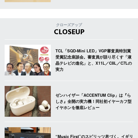
クローズアップ
CLOSEUP
TCL「SQD-Mini LED」VGP審査員特別賞
受賞記念座談会。審査員が語り尽くす「液
晶テレビの進化」と、X11L／C8L／C7Lの
実力
ゼンハイザー「ACCENTUM Clip」は『ら
しさ』全開の実力機！同社初イヤーカフ型
イヤホンを徹底レビュー
“Music First”のスピリッツ息づく。イギリ