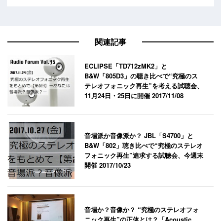
関連記事
ECLIPSE「TD712zMK2」と
B&W「805D3」の聴き比べで“究極のス
テレオフォニック再生”を考える試聴会、
11月24日・25日に開催
2017/11/08
音場派か音像派か？ JBL「S4700」と
B&W「802」聴き比べで“究極のステレオ
フォニック再生”追求する試聴会、今週末
開催
2017/10/23
音場か？音像か？ “究極のステレオフォ
ニック再生”の正体とは？「Acoustic