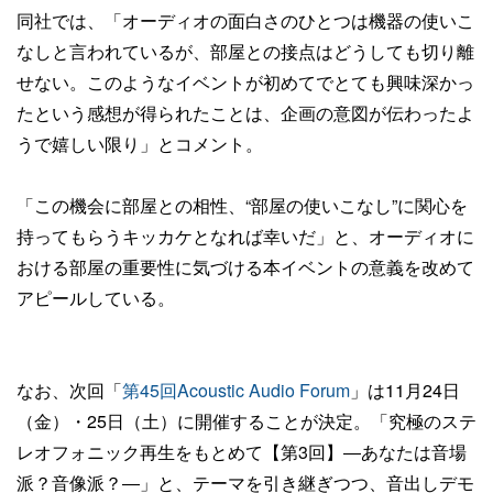
同社では、「オーディオの面白さのひとつは機器の使いこ
なしと言われているが、部屋との接点はどうしても切り離
せない。このようなイベントが初めてでとても興味深かっ
たという感想が得られたことは、企画の意図が伝わったよ
うで嬉しい限り」とコメント。
「この機会に部屋との相性、“部屋の使いこなし”に関心を
持ってもらうキッカケとなれば幸いだ」と、オーディオに
おける部屋の重要性に気づける本イベントの意義を改めて
アピールしている。
なお、次回「
第45回Acoustic Audio Forum
」は11月24日
（金）・25日（土）に開催することが決定。「究極のステ
レオフォニック再生をもとめて【第3回】―あなたは音場
派？音像派？―」と、テーマを引き継ぎつつ、音出しデモ