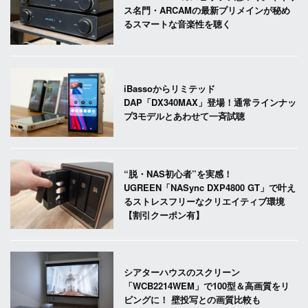
ス名門・ARCAMの最新プリメインが秘め
るスマートな音楽性を聴く
iBassoからリミテッド
DAP「DX340MAX」登場！通常ラインナッ
プ3モデルとあわせて一斉試聴
“脱・NAS初心者”を実感！
UGREEN「NASync DXP4800 GT」で叶え
るストレスフリーなクリエイティブ環境
【割引クーポン有】
シアターハウスのスクリーン
「WCB2214WEM」で100型＆高画質をリ
ビングに！ 壁投写との画質比較も