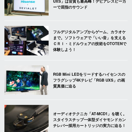
UXS」は音質も最高峰！デビアレスピーカ
ーで屈指のサウンド
フルデジタルアンプからゲーム、カラオケ
まで。ソフトウェアで「いい音」を支える
ＣＲＩ・ミドルウェアの技術をOTOTENで
体験しよう！
RGB Mini LEDをリードするハイセンスの
フラグシップ4Kテレビ「RGB UXS」の画
質真価に迫る
オーディオテクニカ「AT-MCD1」を聴く。
スタイラスチップ一体型ダイヤモンドカン
チレバー採用カートリッジの実力に迫る！