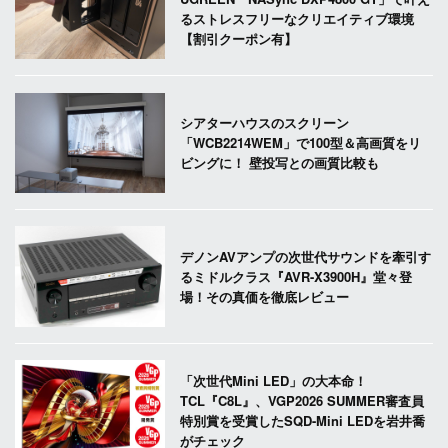
るストレスフリーなクリエイティブ環境
【割引クーポン有】
シアターハウスのスクリーン
「WCB2214WEM」で100型＆高画質をリ
ビングに！ 壁投写との画質比較も
デノンAVアンプの次世代サウンドを牽引す
るミドルクラス『AVR-X3900H』堂々登
場！その真価を徹底レビュー
「次世代Mini LED」の大本命！
TCL『C8L』、VGP2026 SUMMER審査員
特別賞を受賞したSQD-Mini LEDを岩井喬
がチェック