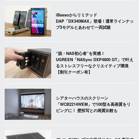
iBassoからリミテッド
DAP「DX340MAX」登場！通常ラインナッ
プ3モデルとあわせて一斉試聴
“脱・NAS初心者”を実感！
UGREEN「NASync DXP4800 GT」で叶え
るストレスフリーなクリエイティブ環境
【割引クーポン有】
シアターハウスのスクリーン
「WCB2214WEM」で100型＆高画質をリ
ビングに！ 壁投写との画質比較も