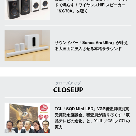
ドで鳴らす！ワイヤレスHiFiスピーカー
「NX-70A」を聴く
サウンドバー「Sonos Arc Ultra」が叶え
る大画面に没入させる本格サラウンド
クローズアップ
CLOSEUP
TCL「SQD-Mini LED」VGP審査員特別賞
受賞記念座談会。審査員が語り尽くす「液
晶テレビの進化」と、X11L／C8L／C7Lの
実力