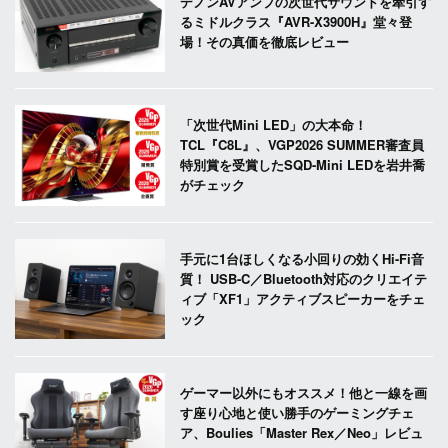
デノンAVアンプの次世代サウンドを牽引す
るミドルクラス『AVR-X3900H』堂々登
場！その真価を徹底レビュー
「次世代Mini LED」の大本命！
TCL『C8L』、VGP2026 SUMMER審査員
特別賞を受賞したSQD-Mini LEDを岩井喬
がチェック
手元に1台ほしくなる小回りの効くHi-Fi音
質！ USB-C／Bluetooth対応のクリエイテ
ィブ「XF1」アクティブスピーカーをチェ
ック
ゲーマー以外にもオススメ！他と一線を画
す座り心地と使い勝手のゲーミングチェ
ア、Boulies「Master Rex／Neo」レビュ