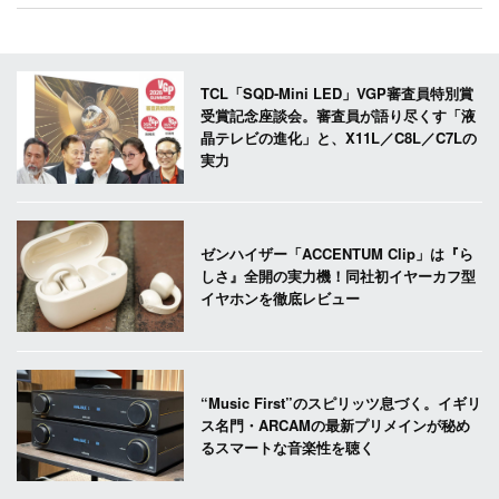
TCL「SQD-Mini LED」VGP審査員特別賞
受賞記念座談会。審査員が語り尽くす「液
晶テレビの進化」と、X11L／C8L／C7Lの
実力
ゼンハイザー「ACCENTUM Clip」は『ら
しさ』全開の実力機！同社初イヤーカフ型
イヤホンを徹底レビュー
“Music First”のスピリッツ息づく。イギリ
ス名門・ARCAMの最新プリメインが秘め
るスマートな音楽性を聴く