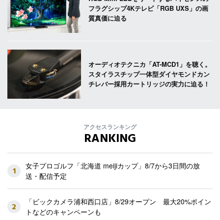
フラグシップ4Kテレビ「RGB UXS」の画
質真価に迫る
オーディオテクニカ「AT-MCD1」を聴く。
スタイラスチップ一体型ダイヤモンドカン
チレバー採用カートリッジの実力に迫る！
アクセスランキング
RANKING
女子プロゴルフ「北海道 meijiカップ」8/7から3日間の放
1
送・配信予定
「ビックカメラ浦和西口店」8/29オープン 最大20%ポイン
2
トなどのキャンペーンも