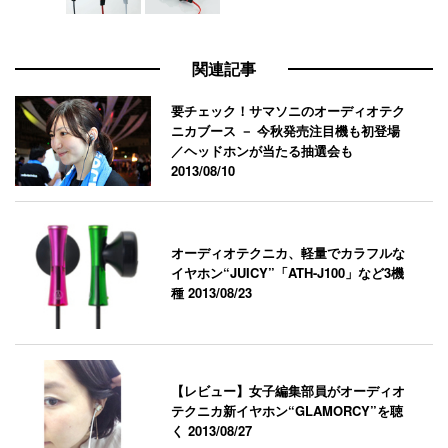
関連記事
要チェック！サマソニのオーディオテク
ニカブース － 今秋発売注目機も初登場
／ヘッドホンが当たる抽選会も
2013/08/10
オーディオテクニカ、軽量でカラフルな
イヤホン“JUICY”「ATH-J100」など3機
種
2013/08/23
【レビュー】女子編集部員がオーディオ
テクニカ新イヤホン“GLAMORCY”を聴
く
2013/08/27