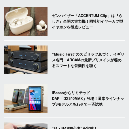
ゼンハイザー「ACCENTUM Clip」は『ら
しさ』全開の実力機！同社初イヤーカフ型
イヤホンを徹底レビュー
“Music First”のスピリッツ息づく。イギリ
ス名門・ARCAMの最新プリメインが秘め
るスマートな音楽性を聴く
iBassoからリミテッド
DAP「DX340MAX」登場！通常ラインナッ
プ3モデルとあわせて一斉試聴
“脱・NAS初心者”を実感！