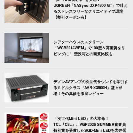
UGREEN「NASync DXP4800 GT」で叶え
るストレスフリーなクリエイティブ環境
【割引クーポン有】
シアターハウスのスクリーン
「WCB2214WEM」で100型＆高画質をリ
ビングに！ 壁投写との画質比較も
デノンAVアンプの次世代サウンドを牽引す
るミドルクラス『AVR-X3900H』堂々登
場！その真価を徹底レビュー
「次世代Mini LED」の大本命！
TCL『C8L』、VGP2026 SUMMER審査員
特別賞を受賞したSQD-Mini LEDを岩井喬