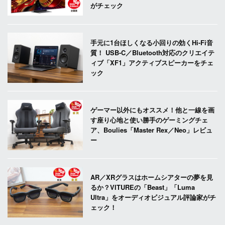
がチェック
手元に1台ほしくなる小回りの効くHi-Fi音
質！ USB-C／Bluetooth対応のクリエイテ
ィブ「XF1」アクティブスピーカーをチェ
ック
ゲーマー以外にもオススメ！他と一線を画
す座り心地と使い勝手のゲーミングチェ
ア、Boulies「Master Rex／Neo」レビュ
ー
AR／XRグラスはホームシアターの夢を見
るか？VITUREの「Beast」「Luma
Ultra」をオーディオビジュアル評論家がチ
ェック！