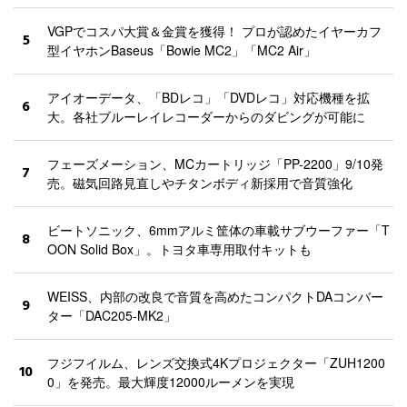
VGPでコスパ大賞＆金賞を獲得！ プロが認めたイヤーカフ
5
型イヤホンBaseus「Bowie MC2」「MC2 Air」
アイオーデータ、「BDレコ」「DVDレコ」対応機種を拡
6
大。各社ブルーレイレコーダーからのダビングが可能に
フェーズメーション、MCカートリッジ「PP-2200」9/10発
7
売。磁気回路見直しやチタンボディ新採用で音質強化
ビートソニック、6mmアルミ筐体の車載サブウーファー「T
8
OON Solid Box」。トヨタ車専用取付キットも
WEISS、内部の改良で音質を高めたコンパクトDAコンバー
9
ター「DAC205-MK2」
フジフイルム、レンズ交換式4Kプロジェクター「ZUH1200
10
0」を発売。最大輝度12000ルーメンを実現