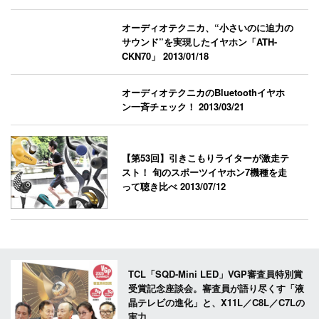
オーディオテクニカ、“小さいのに迫力の
サウンド”を実現したイヤホン「ATH-
CKN70」
2013/01/18
オーディオテクニカのBluetoothイヤホ
ン一斉チェック！
2013/03/21
【第53回】引きこもりライターが激走テ
スト！ 旬のスポーツイヤホン7機種を走
って聴き比べ
2013/07/12
TCL「SQD-Mini LED」VGP審査員特別賞
受賞記念座談会。審査員が語り尽くす「液
晶テレビの進化」と、X11L／C8L／C7Lの
実力