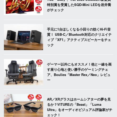
特別賞を受賞したSQD-Mini LEDを岩井喬
がチェック
手元に1台ほしくなる小回りの効くHi-Fi音
質！ USB-C／Bluetooth対応のクリエイテ
ィブ「XF1」アクティブスピーカーをチェ
ック
ゲーマー以外にもオススメ！他と一線を画
す座り心地と使い勝手のゲーミングチェ
ア、Boulies「Master Rex／Neo」レビュ
ー
AR／XRグラスはホームシアターの夢を見
るか？VITUREの「Beast」「Luma
Ultra」をオーディオビジュアル評論家がチ
ェック！