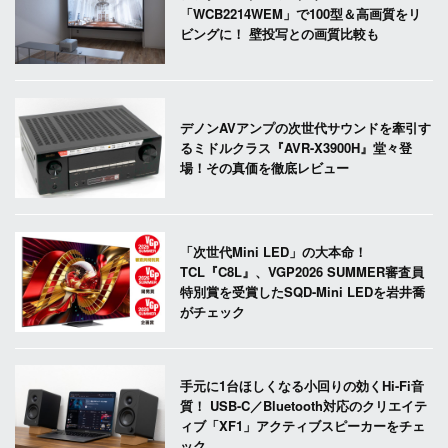
「WCB2214WEM」で100型＆高画質をリ
ビングに！ 壁投写との画質比較も
デノンAVアンプの次世代サウンドを牽引す
るミドルクラス『AVR-X3900H』堂々登
場！その真価を徹底レビュー
「次世代Mini LED」の大本命！
TCL『C8L』、VGP2026 SUMMER審査員
特別賞を受賞したSQD-Mini LEDを岩井喬
がチェック
手元に1台ほしくなる小回りの効くHi-Fi音
質！ USB-C／Bluetooth対応のクリエイテ
ィブ「XF1」アクティブスピーカーをチェ
ック