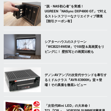
“脱・NAS初心者”を実感！
UGREEN「NASync DXP4800 GT」で叶え
るストレスフリーなクリエイティブ環境
【割引クーポン有】
シアターハウスのスクリーン
「WCB2214WEM」で100型＆高画質をリ
ビングに！ 壁投写との画質比較も
デノンAVアンプの次世代サウンドを牽引す
るミドルクラス『AVR-X3900H』堂々登
場！その真価を徹底レビュー
「次世代Mini LED」の大本命！
TCL『C8L』、VGP2026 SUMMER審査員