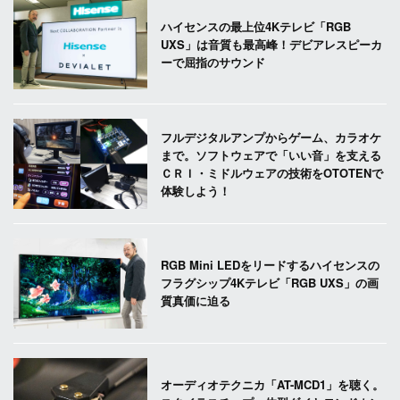
ハイセンスの最上位4Kテレビ「RGB
UXS」は音質も最高峰！デビアレスピーカ
ーで屈指のサウンド
フルデジタルアンプからゲーム、カラオケ
まで。ソフトウェアで「いい音」を支える
ＣＲＩ・ミドルウェアの技術をOTOTENで
体験しよう！
RGB Mini LEDをリードするハイセンスの
フラグシップ4Kテレビ「RGB UXS」の画
質真価に迫る
オーディオテクニカ「AT-MCD1」を聴く。