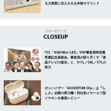
る大画面に没入させる本格サラウンド
クローズアップ
CLOSEUP
TCL「SQD-Mini LED」VGP審査員特別賞
受賞記念座談会。審査員が語り尽くす「液
晶テレビの進化」と、X11L／C8L／C7Lの
実力
ゼンハイザー「ACCENTUM Clip」は『ら
しさ』全開の実力機！同社初イヤーカフ型
イヤホンを徹底レビュー