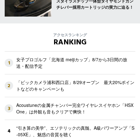
スタイラスチップ一体型ダイヤモンドカン
チレバー採用カートリッジの実力に迫る！
アクセスランキング
RANKING
女子プロゴルフ「北海道 meijiカップ」8/7から3日間の放
1
送・配信予定
「ビックカメラ浦和西口店」8/29オープン 最大20%ポイン
2
トなどのキャンペーンも
Acoustuneの金属チャンバー完全ワイヤレスイヤホン「HSX
3
One」は外観も音もクリアで爽快！
“引き算の美学”、エソテリックの真髄。A級パワーアンプ「S
4
-05XE」、魅惑の音質を聴く