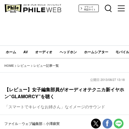
PHILE WEB｜AV/オーディオ/ガジェット
ブランド
特設サイト
ホーム
AV
オーディオ
ヘッドホン
ホームシアター
モバイル
HOME
>
レビュー
>
レビュー記事一覧
公開日 2013/08/27 13:18
【レビュー】女子編集部員がオーディオテクニカ新イヤホ
ン“GLAMORCY”を聴く
「スマートでキレイなお姉さん」なイメージのサウンド
ファイル・ウェブ編集部：小澤麻実